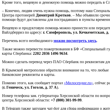
Кроме того, вещевую и денежную помощь можно передать в С
– Конечно, людям очень нужна помощь, поэтому наш Специаль
Центра протоиерей
Димитрий Кротков
. – Мы объявили сроч
помощи будут доставлены для пострадавших в пункты временно
Вещевую и продуктовую помощь можно принести или передать
Вайлдберриз по адресу:
г. Симферополь, ул. Кечкеметская, д.
Перечень всего необходимого
можно посмотреть здесь
.
Также можно перевести пожертвования в БФ «Специальный гу
карты Сбербанка:
2202 2036 1496 9634
.
Можно сделать перевод через ПАО Сбербанк по реквизитам дл
В Крымской митрополии обратили внимание на то, что любые
банковские реквизиты и карты.
Помимо этого, как сообщает портал
«Милосердие.ru»
, сейчас 
(
г. Геническ, ул. Гоголя, д. 37 А
).
Номер телефона зам. губернатора Херсонской области по вопр
центра Херсонской области:
+7 (800) 301-99-99
.
В Telegram также запущен чат-бот для сбора информации о жи