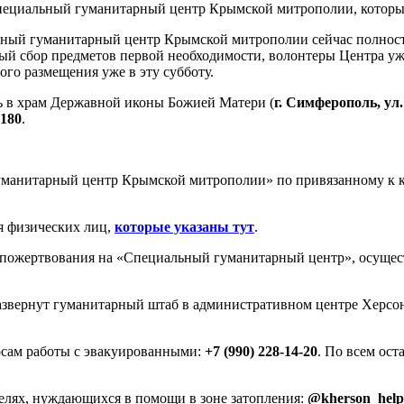
пециальный гуманитарный центр Крымской митрополии, которы
ный гуманитарный центр Крымской митрополии сейчас полностью
ный сбор предметов первой необходимости, волонтеры Центра у
го размещения уже в эту субботу.
 в храм Державной иконы Божией Матери (
г. Симферополь, ул. 
 180
.
манитарный центр Крымской митрополии» по привязанному к к
я физических лиц,
которые указаны тут
.
 пожертвования на «Специальный гуманитарный центр», осуще
развернут гуманитарный штаб в административном центре Херсо
осам работы с эвакуированными:
+7 (990) 228-14-20
. По всем ос
телях, нуждающихся в помощи в зоне затопления:
@kherson_help