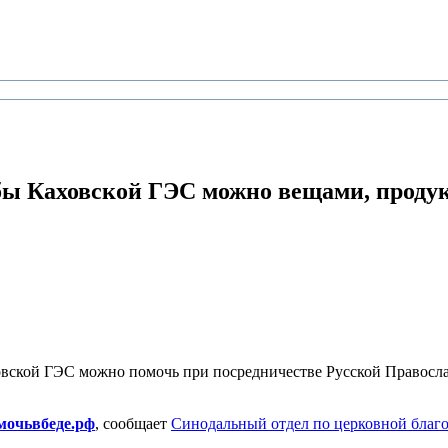
бы Каховской ГЭС
можно вещами, проду
овской ГЭС можно помочь при посредничестве Русской Правосл
мочьвбеде.рф
, сообщает
Синодальный отдел по церковной благ