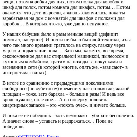
вещи, потом коробки для них, потом полка для коробок и
шкаф для полок, потом комната для шкафов, потом… Потом
окажется, что дети выросли, а жизнь закончилась, пока ты
зарабатывал на дом с комнатой для шкафов с полками для
коробок… В которых что-то, уже давно ненужное.
У наших бабушек было в разы меньше вещей (дефицит
помогал, наверное). И почти не было бытовой техники, из-за
чего так много времени тратилось на стирку, глажку через
марлю и подметание пола…. Зато мы, кажется, все время,
сэкономленное для нас стиральной машинкой, пылесосом и
кухонным комбайном, тратим на походы за покупками и
заседания в сети (в которой многие, опять же, «зависают» в
интернет-магазинах).
В итоге по сравнению с предыдущими поколениями
свободного (не «убитого») времени у нас столько же, жилой
площади – тоже, зато барахла – больше в разы! И ведь все
вроде нужное, полезное… А на поверку половина
квартирных запасов – это «похоть очес», и ничего больше.
И пока ее не победишь – хоть немножко – убирать бесполезно.
А значит снова – уставать и раздражаться… Пока не
победишь.
Автор:
ФЕТИСОВА Елена