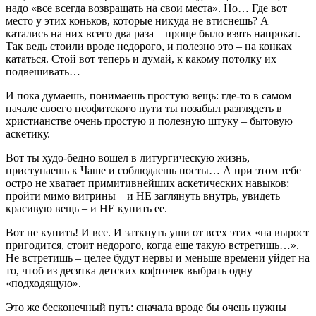
надо «все всегда возвращать на свои места». Но… Где вот
место у этих коньков, которые никуда не втиснешь? А
катались на них всего два раза – проще было взять напрокат.
Так ведь стоили вроде недорого, и полезно это – на конках
кататься. Стой вот теперь и думай, к какому потолку их
подвешивать…
И пока думаешь, понимаешь простую вещь: где-то в самом
начале своего неофитского пути ты позабыл разглядеть в
христианстве очень простую и полезную штуку – бытовую
аскетику.
Вот ты худо-бедно вошел в литургическую жизнь,
приступаешь к Чаше и соблюдаешь посты… А при этом тебе
остро не хватает примитивнейших аскетических навыков:
пройти мимо витрины – и НЕ заглянуть внутрь, увидеть
красивую вещь – и НЕ купить ее.
Вот не купить! И все. И заткнуть уши от всех этих «на вырост
пригодится, стоит недорого, когда еще такую встретишь…».
Не встретишь – целее будут нервы и меньше времени уйдет на
то, чтоб из десятка детских кофточек выбрать одну
«подходящую».
Это же бесконечный путь: сначала вроде бы очень нужны