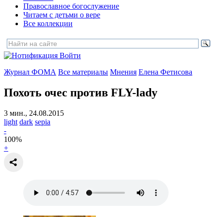
Православное богослужение
Читаем с детьми о вере
Все коллекции
Войти
Журнал ФОМА
Все материалы
Мнения
Елена Фетисова
Похоть очес против FLY-lady
3 мин., 24.08.2015
light
dark
sepia
-
100
%
+