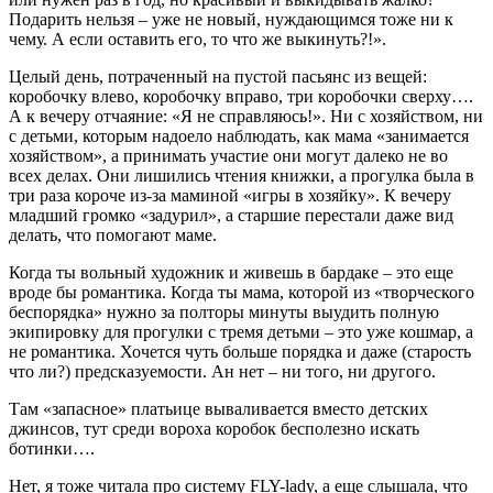
Подарить нельзя – уже не новый, нуждающимся тоже ни к
чему. А если оставить его, то что же выкинуть?!».
Целый день, потраченный на пустой пасьянс из вещей:
коробочку влево, коробочку вправо, три коробочки сверху….
А к вечеру отчаяние: «Я не справляюсь!». Ни с хозяйством, ни
с детьми, которым надоело наблюдать, как мама «занимается
хозяйством», а принимать участие они могут далеко не во
всех делах. Они лишились чтения книжки, а прогулка была в
три раза короче из-за маминой «игры в хозяйку». К вечеру
младший громко «задурил», а старшие перестали даже вид
делать, что помогают маме.
Когда ты вольный художник и живешь в бардаке – это еще
вроде бы романтика. Когда ты мама, которой из «творческого
беспорядка» нужно за полторы минуты выудить полную
экипировку для прогулки с тремя детьми – это уже кошмар, а
не романтика. Хочется чуть больше порядка и даже (старость
что ли?) предсказуемости. Ан нет – ни того, ни другого.
Там «запасное» платьице вываливается вместо детских
джинсов, тут среди вороха коробок бесполезно искать
ботинки….
Нет, я тоже читала про систему FLY-lady, а еще слышала, что