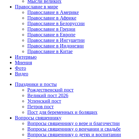
Мысли великих
Православие в мире
Православие в Америке
Православие в Африке
Православие в Белоруссии
Православие в Греции
Православие в Европе
Православие в Ингушетии
Православие в Индонезии
Православие в Китае
Интервью
Мнения
Фото
Видео
Праздники и посты
Рождественский пост
Великий пост 2026
Успенский пост
Петров пост
Пост для беременных и болящих
Вопросы священнику
Вопросы священнику о вере и благочестии
Вопросы священнику о венчании и свадьбе
Вопросы священнику о детях и воспитании