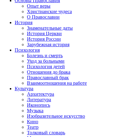
Основы Православия
Опыт веры
Христианские чудеса
О Православии
История
Знаменательные даты
История Церкви
История России
Зарубежная история
Психология
Болезнь и смерть
Уход за больными
Психология детей
Отношения до брака
Православный брак
Взаимоотношения на работе
Культура
Архитектура
Литература
Иконопись
Музыка
Изобразительное искусство
Кино
Театр
Толковый словарь