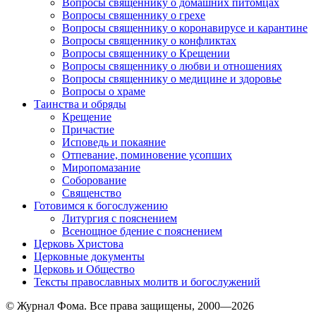
Вопросы священнику о домашних питомцах
Вопросы священнику о грехе
Вопросы священнику о коронавирусе и карантине
Вопросы священнику о конфликтах
Вопросы священнику о Крещении
Вопросы священнику о любви и отношениях
Вопросы священнику о медицине и здоровье
Вопросы о храме
Таинства и обряды
Крещение
Причастие
Исповедь и покаяние
Отпевание, поминовение усопших
Миропомазание
Соборование
Священство
Готовимся к богослужению
Литургия с пояснением
Всенощное бдение с пояснением
Церковь Христова
Церковные документы
Церковь и Общество
Тексты православных молитв и богослужений
© Журнал Фома. Все права защищены, 2000—2026