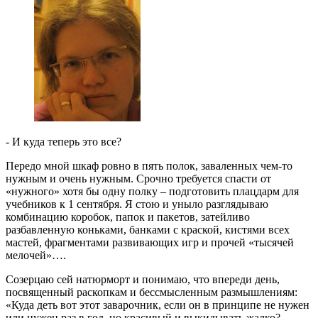
- И куда теперь это все?
Передо мной шкаф ровно в пять полок, заваленных чем-то
нужным и очень нужным. Срочно требуется спасти от
«нужного» хотя бы одну полку – подготовить плацдарм для
учебников к 1 сентября. Я стою и уныло разглядываю
комбинацию коробок, папок и пакетов, затейливо
разбавленную коньками, банками с краской, кистями всех
мастей, фрагментами развивающих игр и прочей «тысячей
мелочей»….
Созерцаю сей натюрморт и понимаю, что впереди день,
посвященный раскопкам и бессмысленным размышлениям:
«Куда деть вот этот заварочник, если он в принципе не нужен
или нужен раз в год, но красивый и выкидывать жалко?