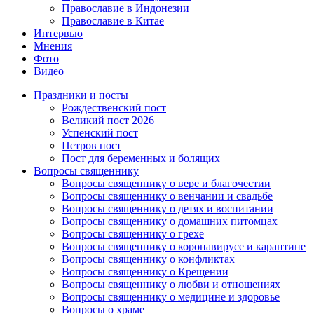
Православие в Индонезии
Православие в Китае
Интервью
Мнения
Фото
Видео
Праздники и посты
Рождественский пост
Великий пост 2026
Успенский пост
Петров пост
Пост для беременных и болящих
Вопросы священнику
Вопросы священнику о вере и благочестии
Вопросы священнику о венчании и свадьбе
Вопросы священнику о детях и воспитании
Вопросы священнику о домашних питомцах
Вопросы священнику о грехе
Вопросы священнику о коронавирусе и карантине
Вопросы священнику о конфликтах
Вопросы священнику о Крещении
Вопросы священнику о любви и отношениях
Вопросы священнику о медицине и здоровье
Вопросы о храме