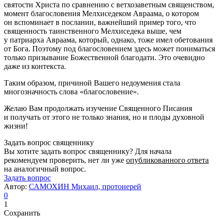
святости Христа по сравнению с ветхозаветным священством,
момент благословения Мелхиседеком Авраама, о котором
он вспоминает в послании, важнейший пример того, что
священность таинственного Мелхиседека выше, чем
у патриарха Авраама, который, однако, тоже имел обетования
от Бога. Поэтому под благословением здесь может пониматься
только призывание Божественной благодати. Это очевидно
даже из контекста.
Таким образом, причиной Вашего недоумения стала
многозначность слова «благословение».
Желаю Вам продолжать изучение Священного Писания
и получать от этого не только знания, но и плоды духовной
жизни!
Задать вопрос священнику
Вы хотите задать вопрос священнику? Для начала
рекомендуем проверить, нет ли уже
опубликованного ответа
на аналогичный вопрос.
Задать вопрос
Автор:
САМОХИН Михаил, протоиерей
0
1
Сохранить