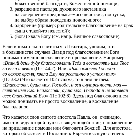
Божественной благодати, Божественной помощи;
разрешение пастыря, духовного наставника
на совершение предполагаемого действия, поступка,
на выбор образа поведения подопечного;
одобрение (пример: родительское благословение на брак
сына с такой-то невестой);
(Бога) хвала Богу (см. напр. Великое славословие).
Если внимательно вчитаться в Псалтирь, увидим, что
в большинстве случаев Давид под благословением Бога
понимает именно восхваление и прославление. Например:
«Всякий день буду благословлять Тебя и восхвалять имя Твое
во веки и веки»
(Пс 144:2). Или:
«Благословлю Господа
во всякое время; хвала Ему непрестанно в устах моих»
(Пс 33:2) Что касается 102 псалма, то в нем читаем:
«Благослови, душа моя, Господа, и вся внутренность моя —
святое имя Его. Благослови, душа моя, Господа и не забывай
всех благодеяний Его»
(Пс 102:6). Здесь под благословением
можно понимать не просто восхваление, а восхваление
благодарное.
Что касается слов святого апостола Павла, он, очевидно,
имеет в виду второй пункт: священнодействие, направленное
на призывание помощи или благодати Божией. Для апостола,
который объясняет в Послании к Евреям высшую степень