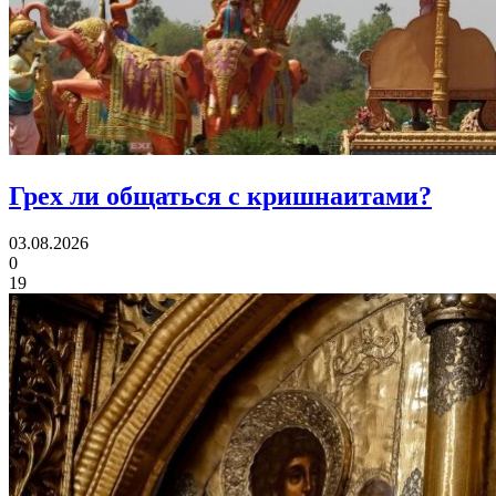
Грех ли
общаться с кришнаитами?
03.08.2026
0
19