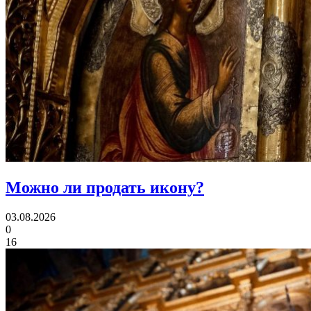
Можно ли
продать икону?
03.08.2026
0
16