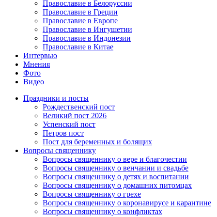
Православие в Белоруссии
Православие в Греции
Православие в Европе
Православие в Ингушетии
Православие в Индонезии
Православие в Китае
Интервью
Мнения
Фото
Видео
Праздники и посты
Рождественский пост
Великий пост 2026
Успенский пост
Петров пост
Пост для беременных и болящих
Вопросы священнику
Вопросы священнику о вере и благочестии
Вопросы священнику о венчании и свадьбе
Вопросы священнику о детях и воспитании
Вопросы священнику о домашних питомцах
Вопросы священнику о грехе
Вопросы священнику о коронавирусе и карантине
Вопросы священнику о конфликтах