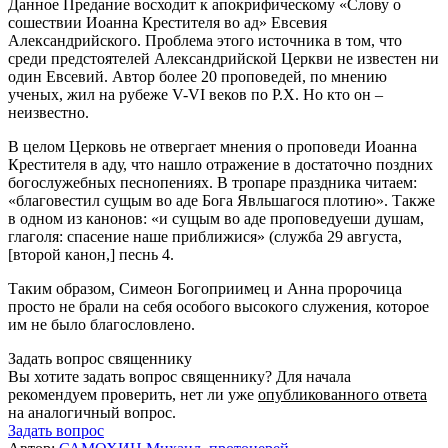
Данное Предание восходит к апокрифическому «Слову о
сошествии Иоанна Крестителя во ад» Евсевия
Александрийского. Проблема этого источника в том, что
среди предстоятелей Александрийской Церкви не известен ни
один Евсевий. Автор более 20 проповедей, по мнению
ученых, жил на рубеже V-VI веков по Р.Х. Но кто он –
неизвестно.
В целом Церковь не отвергает мнения о проповеди Иоанна
Крестителя в аду, что нашло отражение в достаточно поздних
богослужебных песнопениях. В тропаре праздника читаем:
«благовестил сущым во аде Бога Явльшагося плотию». Также
в одном из канонов: «и сущым во аде проповедуеши душам,
глаголя: спасение наше приближися» (служба 29 августа,
[второй канон,] песнь 4.
Таким образом, Симеон Богоприимец и Анна пророчица
просто не брали на себя особого высокого служения, которое
им не было благословлено.
Задать вопрос священнику
Вы хотите задать вопрос священнику? Для начала
рекомендуем проверить, нет ли уже
опубликованного ответа
на аналогичный вопрос.
Задать вопрос