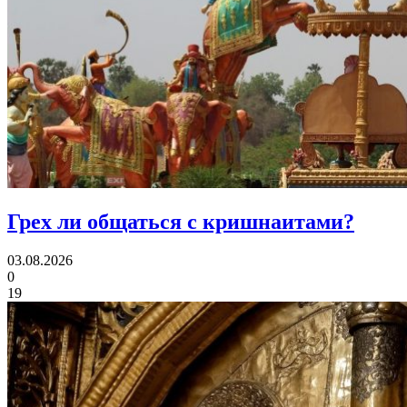
Грех ли
общаться с кришнаитами?
03.08.2026
0
19