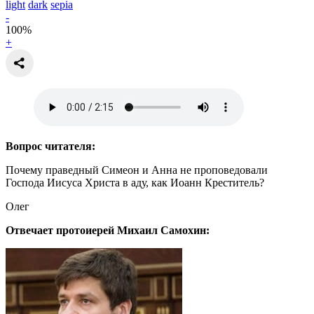
light
dark
sepia
-
100
%
+
Вопрос читателя:
Почему праведный Симеон и Анна не проповедовали
Господа Иисуса Христа в аду, как Иоанн Креститель?
Олег
Отвечает протоиерей Михаил Самохин: