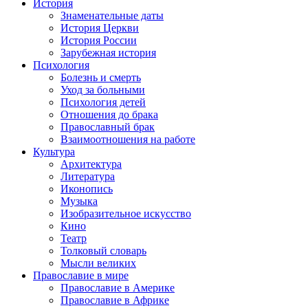
История
Знаменательные даты
История Церкви
История России
Зарубежная история
Психология
Болезнь и смерть
Уход за больными
Психология детей
Отношения до брака
Православный брак
Взаимоотношения на работе
Культура
Архитектура
Литература
Иконопись
Музыка
Изобразительное искусство
Кино
Театр
Толковый словарь
Мысли великих
Православие в мире
Православие в Америке
Православие в Африке