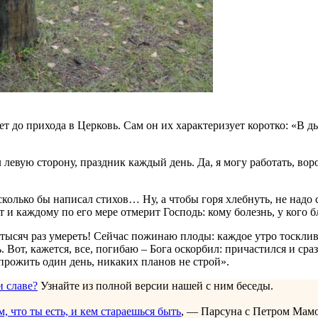
т до прихода в Церковь. Сам он их характеризует коротко: «В д
 левую сторону, праздник каждый день. Да, я могу работать, вор
 сколько бы написал стихов… Ну, а чтобы горя хлебнуть, не надо
 и каждому по его мере отмерит Господь: кому болезнь, у кого б
 тысяч раз умереть! Сейчас пожинаю плоды: каждое утро тоскливо
Вот, кажется, все, погибаю – Бога оскорбил: причастился и сраз
 прожить один день, никаких планов не строй».
и славе?
Узнайте из полной версии нашей с ним беседы.
, что ты есть, и кем стараешься быть
, — Парсуна с Петром Мам