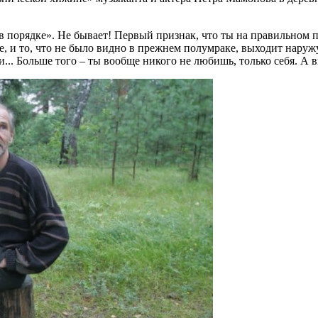
.
в порядке». Не бывает! Первый признак, что ты на правильном пу
ше, и то, что не было видно в прежнем полумраке, выходит наружу
и... Больше того – ты вообще никого не любишь, только себя. А