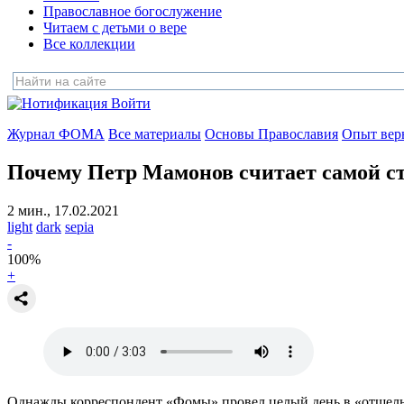
Православное богослужение
Читаем с детьми о вере
Все коллекции
Войти
Журнал ФОМА
Все материалы
Основы Православия
Опыт вер
Почему Петр Мамонов считает самой с
2 мин., 17.02.2021
light
dark
sepia
-
100
%
+
Однажды корреспондент «Фомы» провел целый день в «отшельн