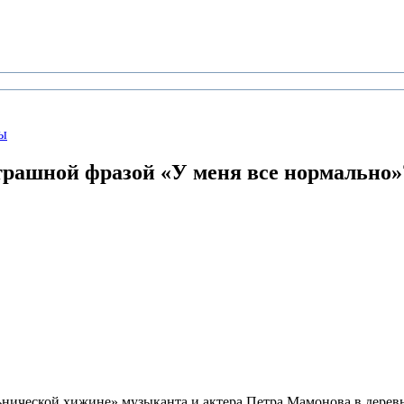
ы
трашной фразой «У меня все нормально»
ической хижине» музыканта и актера Петра Мамонова в деревн