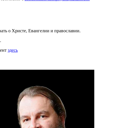
вать
о Христе, Евангелии и православии
.
.
мент
здесь