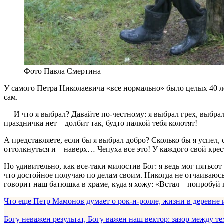
Фото Павла Смертина
У самого Петра Николаевича «все нормально» было целых 40 ле
сам.
— И что я выбрал? Давайте по-честному: я выбрал грех, выбрал
праздничка нет – долбит так, будто палкой тебя колотят!
А представляете, если бы я выбрал добро? Сколько бы я успел,
оттолкнуться и – наверх… Чепуха все это! У каждого свой крест
Но удивительно, как все-таки милостив Бог: я ведь мог пятьсот
что достойное получаю по делам своим. Никогда не отчаиваюсь. 
говорит наш батюшка в храме, куда я хожу: «Встал – попробуй
Что еще Петр Мамонов думает о рок-н-ролле, жизни в деревне 
Богу неважен результат, Богу важен наш вектор: зазор между тем