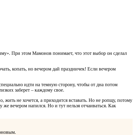
ыму». При этом Мамонов понимает, что этот выбор он сделал
очать, копать, но вечером дай праздничек! Если вечером
 специально идти на темную сторону, чтобы от дна потом
лизких заберет – каждому свое.
, жить не хочется, а приходится вставать. Но не ропщу, потому
у же вечером напился. Но и тут нельзя отчаиваться. Как
оновым.