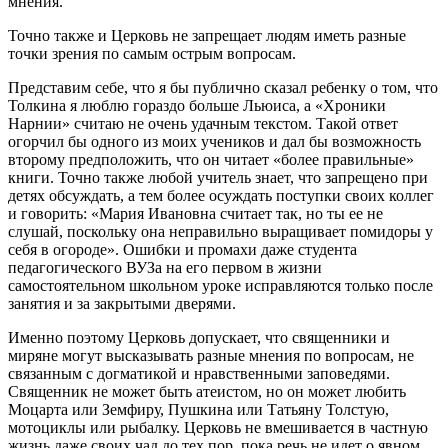
мнения.
Точно также и Церковь не запрещает людям иметь разные
точки зрения по самым острым вопросам.
Представим себе, что я бы публично сказал ребенку о том, что
Толкина я люблю гораздо больше Льюиса, а «Хроники
Нарнии» считаю не очень удачным текстом. Такой ответ
огорчил бы одного из моих учеников и дал бы возможность
второму предположить, что он читает «более правильные»
книги. Точно также любой учитель знает, что запрещено при
детях обсуждать, а тем более осуждать поступки своих коллег
и говорить: «Мария Ивановна считает так, но ты ее не
слушай, поскольку она неправильно выращивает помидоры у
себя в огороде». Ошибки и промахи даже студента
педагогического ВУЗа на его первом в жизни
самостоятельном школьном уроке исправляются только после
занятия и за закрытыми дверями.
Именно поэтому Церковь допускает, что священники и
миряне могут высказывать разные мнения по вопросам, не
связанным с догматикой и нравственными заповедями.
Священник не может быть атеистом, но он может любить
Моцарта или Земфиру, Пушкина или Татьяну Толстую,
мотоциклы или рыбалку. Церковь не вмешивается в частную
жизнь даже своих чад до тех пор, пока речь не идет о явном