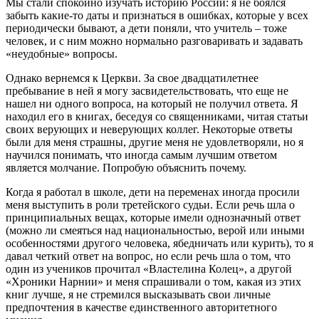
Мы стали спокойно изучать историю России: я не боялся
забыть какие-то даты и признаться в ошибках, которые у всех
периодически бывают, а дети поняли, что учитель – тоже
человек, и с ним можно нормально разговаривать и задавать
«неудобные» вопросы.
Однако вернемся к Церкви. За свое двадцатилетнее
пребывание в ней я могу засвидетельствовать, что еще не
нашел ни одного вопроса, на который не получил ответа. Я
находил его в книгах, беседуя со священниками, читая статьи
своих верующих и неверующих коллег. Некоторые ответы
были для меня страшны, другие меня не удовлетворяли, но я
научился понимать, что иногда самым лучшим ответом
является молчание. Попробую объяснить почему.
Когда я работал в школе, дети на переменах иногда просили
меня выступить в роли третейского судьи. Если речь шла о
принципиальных вещах, которые имели однозначный ответ
(можно ли смеяться над национальностью, верой или иными
особенностями другого человека, ябедничать или курить), то я
давал четкий ответ на вопрос, но если речь шла о том, что
один из учеников прочитал «Властелина Колец», а другой
«Хроники Нарнии» и меня спрашивали о том, какая из этих
книг лучше, я не стремился высказывать свои личные
предпочтения в качестве единственного авторитетного