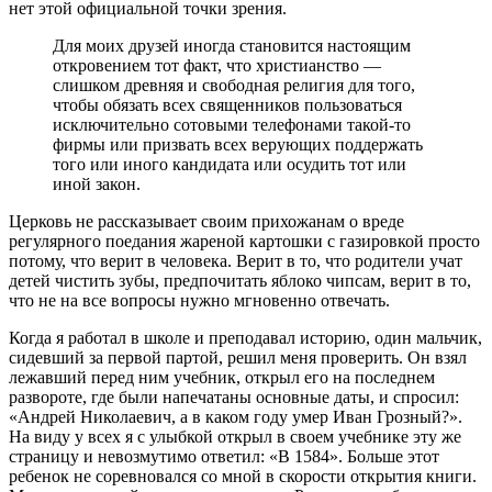
нет этой официальной точки зрения.
Для моих друзей иногда становится настоящим
откровением тот факт, что христианство —
слишком древняя и свободная религия для того,
чтобы обязать всех священников пользоваться
исключительно сотовыми телефонами такой-то
фирмы или призвать всех верующих поддержать
того или иного кандидата или осудить тот или
иной закон.
Церковь не рассказывает своим прихожанам о вреде
регулярного поедания жареной картошки с газировкой просто
потому, что верит в человека. Верит в то, что родители учат
детей чистить зубы, предпочитать яблоко чипсам, верит в то,
что не на все вопросы нужно мгновенно отвечать.
Когда я работал в школе и преподавал историю, один мальчик,
сидевший за первой партой, решил меня проверить. Он взял
лежавший перед ним учебник, открыл его на последнем
развороте, где были напечатаны основные даты, и спросил:
«Андрей Николаевич, а в каком году умер Иван Грозный?».
На виду у всех я с улыбкой открыл в своем учебнике эту же
страницу и невозмутимо ответил: «В 1584». Больше этот
ребенок не соревновался со мной в скорости открытия книги.