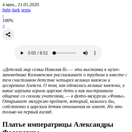
4 мин., 21.01.2020
light
dark
sepia
-
100
%
+
«Детский мир семьи Николая
II
» — эта выставка в музее-
заповеднике Коломенское рассказывает о трудном и вместе с
тем счастливом детстве четырех великих княжон и
цесаревича Алексея. О том, как одевались великие княжны, в
какие игрушки играли царские дети и как выстраивали
общение со своими учителями, — в фото-экскурсии «Фомы».
Открывает экскурсию предмет, который, казалось бы,
собственно к царским детям отношения не имеет. Но это
только на первый взгляд.
Платье императрицы Александры