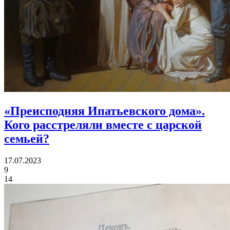
«Преисподняя Ипатьевского дома».
Кого расстреляли вместе с царской
семьей?
17.07.2023
9
14