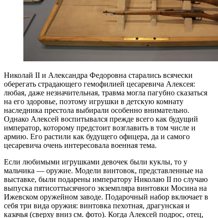
Николай II и Александра Федоровна старались всячески
оберегать страдающего гемофилией цесаревича Алексея:
любая, даже незначительная, травма могла пагубно сказаться
на его здоровье, поэтому игрушки в детскую комнату
наследника престола выбирали особенно внимательно.
Однако Алексей воспитывался прежде всего как будущий
император, которому предстоит возглавить в том числе и
армию. Его растили как будущего офицера, да и самого
цесаревича очень интересовала военная тема.
Если любимыми игрушками девочек были куклы, то у
мальчика — оружие. Модели винтовок, представленные на
выставке, были подарены императору Николаю II по случаю
выпуска пятисоттысячного экземпляра винтовки Мосина на
Ижевском оружейном заводе. Подарочный набор включает в
себя три вида оружия: винтовка пехотная, драгунская и
казачья (сверху вниз см. фото). Когда Алексей подрос, отец,