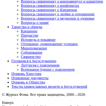
Вопросы священнику о коронавирусе и карантине
Вопросы священнику о конфликтах
Вопросы священнику о Крещении
Вопросы священнику о любви и отношениях
Вопросы священнику о медицине и здоровье
Вопросы о храме
Таинства и обряды
Крещение
Причастие
Исповедь и покаяние
Отпевание, поминовение усопших
Миропомазание
Соборование
Священство
Готовимся к богослужению
Литургия с пояснением
Всенощное бдение с пояснением
Церковь Христова
Церковные документы
Церковь и Общество
Тексты православных молитв и богослужений
© Журнал Фома. Все права защищены, 2000—2026
Наверх