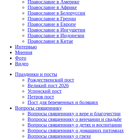
Православие в Америке
Православие в Африке
Православие в Белоруссии
Православие в Греции
Православие в Европе
Православие в Ингушетии
Православие в Индонезии
Православие в Китае
Интервью
Мнения
Фото
Видео
Праздники и посты
Рождественский пост
Великий пост 2026
Успенский пост
Петров пост
Пост для беременных и болящих
Вопросы священнику
Вопросы священнику о вере и благочестии
Вопросы священнику о венчании и свадьбе
Вопросы священнику о детях и воспитании
Вопросы священнику о домашних питомцах
Вопросы священнику о грехе