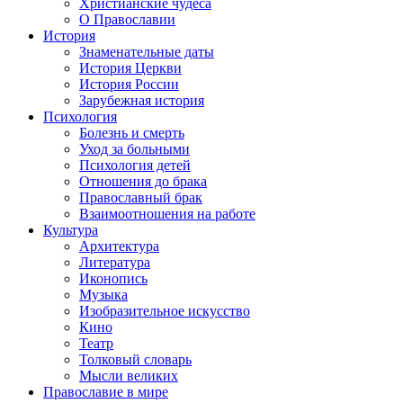
Христианские чудеса
О Православии
История
Знаменательные даты
История Церкви
История России
Зарубежная история
Психология
Болезнь и смерть
Уход за больными
Психология детей
Отношения до брака
Православный брак
Взаимоотношения на работе
Культура
Архитектура
Литература
Иконопись
Музыка
Изобразительное искусство
Кино
Театр
Толковый словарь
Мысли великих
Православие в мире