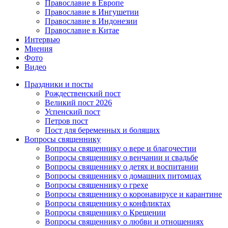
Православие в Европе
Православие в Ингушетии
Православие в Индонезии
Православие в Китае
Интервью
Мнения
Фото
Видео
Праздники и посты
Рождественский пост
Великий пост 2026
Успенский пост
Петров пост
Пост для беременных и болящих
Вопросы священнику
Вопросы священнику о вере и благочестии
Вопросы священнику о венчании и свадьбе
Вопросы священнику о детях и воспитании
Вопросы священнику о домашних питомцах
Вопросы священнику о грехе
Вопросы священнику о коронавирусе и карантине
Вопросы священнику о конфликтах
Вопросы священнику о Крещении
Вопросы священнику о любви и отношениях