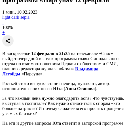
1 мин., 10.02.2023
light
dark
sepia
-
100
%
+
В воскресенье
12 февраля в 21:35
на телеканале «Спас»
выйдет очередной выпуск программы главы Синодального
отдела по взаимоотношениям Церкви с обществом и СМИ,
главного редактора журнала «Фома»
Владимира
Легойды
«Парсуна».
Гостьей этого выпуска станет певица, музыкант, автор-
исполнитель своих песен
Юта
(
Анна Осипова
).
За что каждый день нужно благодарить Бога? Что чувствуешь,
выступая в госпитале? Как нужно относиться к спорам «кто
больше патриот»? И почему сложнее всего просить прощения
у самых близких?
На эти и другие вопросы Юта ответит в авторской программе