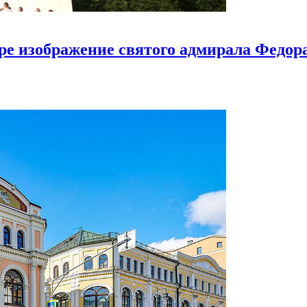
ире изображение святого адмирала Федо