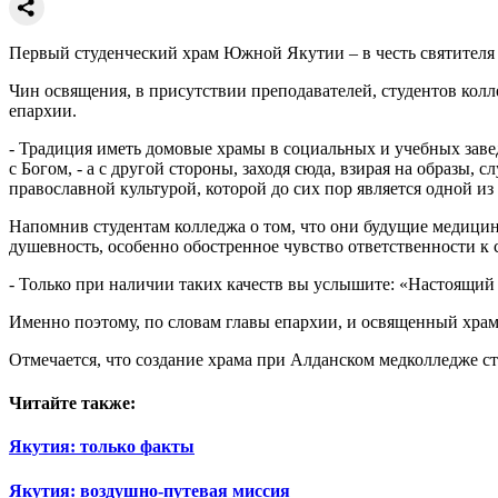
Первый студенческий храм Южной Якутии – в честь святител
Чин освящения, в присутствии преподавателей, студентов кол
епархии.
- Традиция иметь домовые храмы в социальных и учебных завед
с Богом, - а с другой стороны, заходя сюда, взирая на образы,
православной культурой, которой до сих пор является одной из
Напомнив студентам колледжа о том, что они будущие медицин
душевность, особенно обостренное чувство ответственности к 
- Только при наличии таких качеств вы услышите: «Настоящий в
Именно поэтому, по словам главы епархии, и освященный хра
Отмечается, что создание храма при Алданском медколледже с
Читайте также:
Якутия: только факты
Якутия: воздушно-путевая миссия