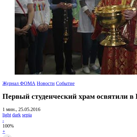
Журнал ФОМА
Новости
Событие
Первый студенческий храм освятили 
1 мин., 25.05.2016
light
dark
sepia
-
100
%
+