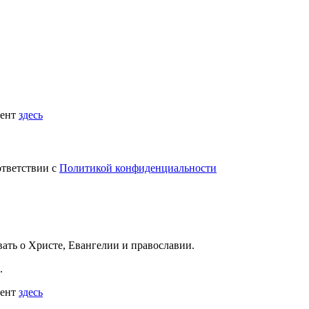
мент
здесь
ответствии с
Политикой конфиденциальности
вать
о Христе, Евангелии и православии
.
.
мент
здесь