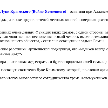
я
Луки Крымского (Войно-Ясенецкого)
– освятили при Алданск
леджа, а также представителей местных властей, совершил архи
ениях очень давняя. Функция таких храмов, с одной стороны, ма
 слушая молитвенные песнопения, всякий человек имеет возможнос
 основ нашего общества, - сказал на освящении владыка Роман.
ские работники, архиепископ подчеркнул, что «медиков всегда 
своему делу».
рач, настоящая медсестра», - и будете гордостью своей семьи, р
м посвящен святителю Луке Крымскому, который, по словам арх
тало итогом многолетнего сотрудничества храма Новомучеников 