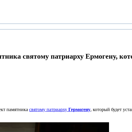
тника святому патриарху Ермогену,
кот
ект памятника
святому патриарху
Гермогену
, который будет уст