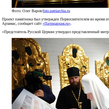
Фото: Олег Варов/
foto.patriarchia.ru
Проект памятника был утвержден Первосвятителем во время ег
Арзамас, сообщает сайт
«Патриархия.ru»
.
«Предстоятель Русской Церкви утвердил представленный мит