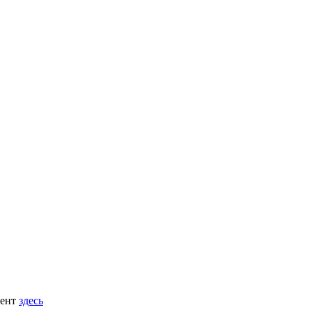
мент
здесь