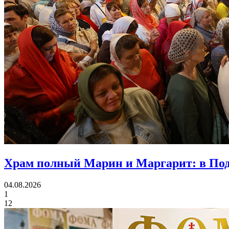
Храм полный Марин и Маргарит:
в Под
04.08.2026
1
12