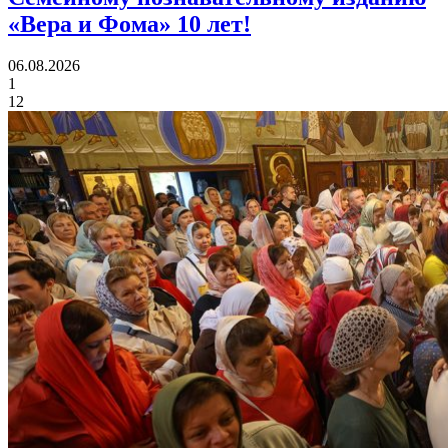
«Вера и Фома»
10 лет!
06.08.2026
1
12