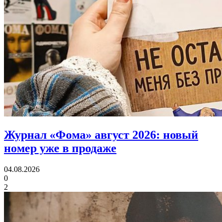
Журнал «Фома» август 2026:
новый
номер уже в продаже
04.08.2026
0
2