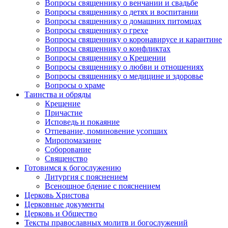
Вопросы священнику о венчании и свадьбе
Вопросы священнику о детях и воспитании
Вопросы священнику о домашних питомцах
Вопросы священнику о грехе
Вопросы священнику о коронавирусе и карантине
Вопросы священнику о конфликтах
Вопросы священнику о Крещении
Вопросы священнику о любви и отношениях
Вопросы священнику о медицине и здоровье
Вопросы о храме
Таинства и обряды
Крещение
Причастие
Исповедь и покаяние
Отпевание, поминовение усопших
Миропомазание
Соборование
Священство
Готовимся к богослужению
Литургия с пояснением
Всенощное бдение с пояснением
Церковь Христова
Церковные документы
Церковь и Общество
Тексты православных молитв и богослужений