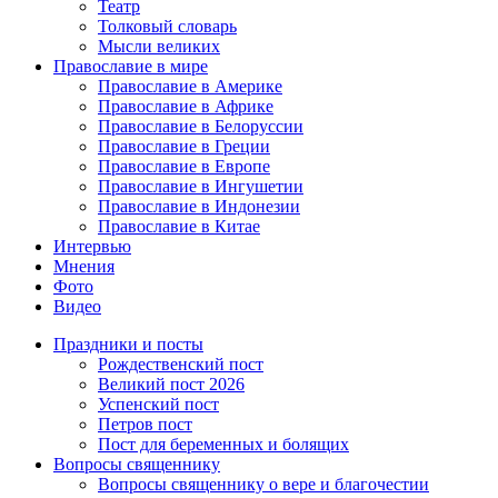
Театр
Толковый словарь
Мысли великих
Православие в мире
Православие в Америке
Православие в Африке
Православие в Белоруссии
Православие в Греции
Православие в Европе
Православие в Ингушетии
Православие в Индонезии
Православие в Китае
Интервью
Мнения
Фото
Видео
Праздники и посты
Рождественский пост
Великий пост 2026
Успенский пост
Петров пост
Пост для беременных и болящих
Вопросы священнику
Вопросы священнику о вере и благочестии