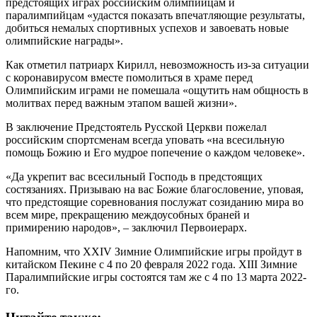
предстоящих играх российским олимпийцам и
паралимпийцам «удастся показать впечатляющие результаты,
добиться немалых спортивных успехов и завоевать новые
олимпийские награды».
Как отметил патриарх Кирилл, невозможность из-за ситуации
с коронавирусом вместе помолиться в храме перед
Олимпийским играми не помешала «ощутить нам общность в
молитвах перед важным этапом вашей жизни».
В заключение Предстоятель Русской Церкви пожелал
российским спортсменам всегда уповать «на всесильную
помощь Божию и Его мудрое попечение о каждом человеке».
«Да укрепит вас всесильный Господь в предстоящих
состязаниях. Призываю на вас Божие благословение, уповая,
что предстоящие соревнования послужат созиданию мира во
всем мире, прекращению междоусобных браней и
примирению народов», – заключил Первоиерарх.
Напомним, что XXIV Зимние Олимпийские игры пройдут в
китайском Пекине с 4 по 20 февраля 2022 года. XIII Зимние
Паралимпийские игры состоятся там же с 4 по 13 марта 2022-
го.