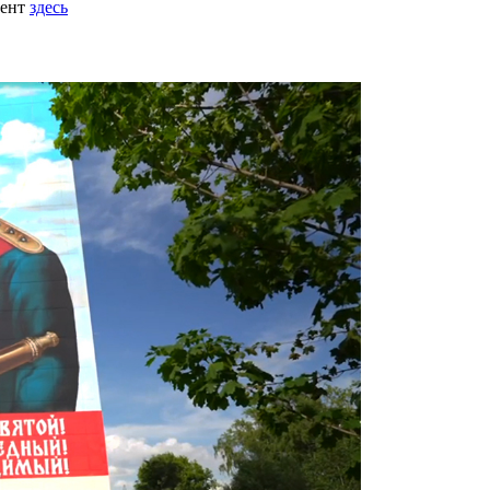
мент
здесь