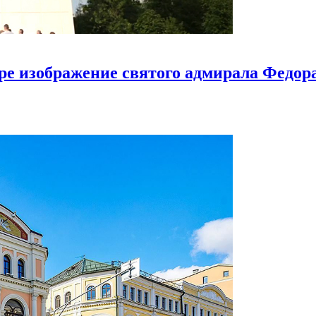
ире изображение святого адмирала Федо