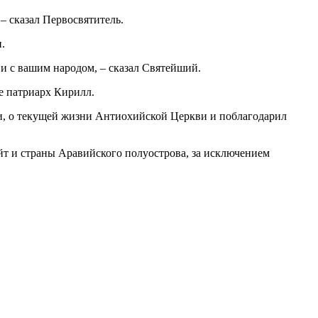
– сказал Первосвятитель.
.
 и с вашим народом, – сказал Святейший.
е патриарх Кирилл.
ии, о текущей жизни Антиохийской Церкви и поблагодарил
т и страны Аравийского полуострова, за исключением