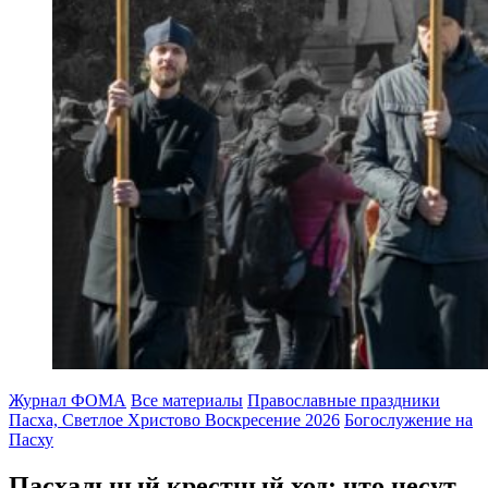
Журнал ФОМА
Все материалы
Православные праздники
Пасха, Светлое Христово Воскресение 2026
Богослужение на
Пасху
Паcхальный крестный ход:
что несут