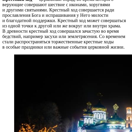
верующие совершают шествие с иконами, хоругвями
и другими святынями. Крестный ход совершается ради
прославления Бога и испрашивания у Него милости
и благодатной поддержки. Крестный ход может совершаться
из одной точки к другой или же вокруг или внутри храма.
В древности крестный ход совершался зачастую во время
бедствий, например засухи или землетрясения. Со временем
стали распространяться торжественные крестные ходы
в особые праздники или важные события церковной жизни.