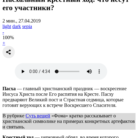
его участники?
2 мин., 27.04.2019
light
dark
sepia
-
100
%
+
Пасха
— главный христианский праздник — воскресение
Иисуса Христа после Его распятия на Кресте. Пасху
предваряют Великий пост и Страстная седмица, которые
готовят верующих к встрече Воскресшего Спасителя.
В рубрике
Суть вещей
«Фома» кратко рассказывает о
христианской символике на примерах конкретных артефактов
и святынь.
Крестный ход
— церковный обряд, во время которого