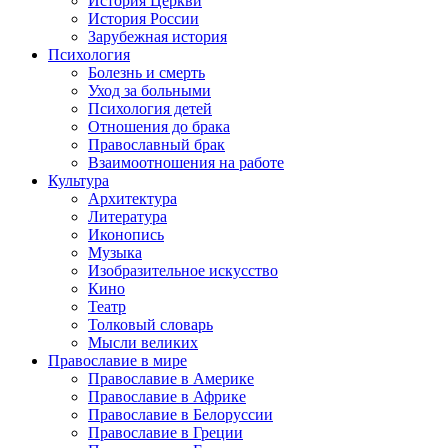
История Церкви
История России
Зарубежная история
Психология
Болезнь и смерть
Уход за больными
Психология детей
Отношения до брака
Православный брак
Взаимоотношения на работе
Культура
Архитектура
Литература
Иконопись
Музыка
Изобразительное искусство
Кино
Театр
Толковый словарь
Мысли великих
Православие в мире
Православие в Америке
Православие в Африке
Православие в Белоруссии
Православие в Греции