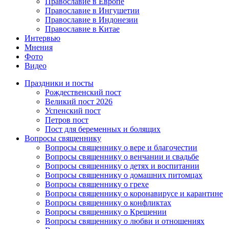
Православие в Европе
Православие в Ингушетии
Православие в Индонезии
Православие в Китае
Интервью
Мнения
Фото
Видео
Праздники и посты
Рождественский пост
Великий пост 2026
Успенский пост
Петров пост
Пост для беременных и болящих
Вопросы священнику
Вопросы священнику о вере и благочестии
Вопросы священнику о венчании и свадьбе
Вопросы священнику о детях и воспитании
Вопросы священнику о домашних питомцах
Вопросы священнику о грехе
Вопросы священнику о коронавирусе и карантине
Вопросы священнику о конфликтах
Вопросы священнику о Крещении
Вопросы священнику о любви и отношениях