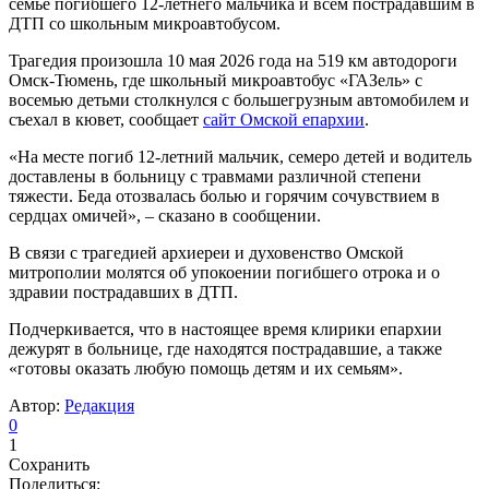
семье погибшего 12-летнего мальчика и всем пострадавшим в
ДТП со школьным микроавтобусом.
Трагедия произошла 10 мая 2026 года на 519 км автодороги
Омск-Тюмень, где школьный микроавтобус «ГАЗель» с
восемью детьми столкнулся с большегрузным автомобилем и
съехал в кювет, сообщает
сайт Омской епархии
.
«На месте погиб 12‑летний мальчик, семеро детей и водитель
доставлены в больницу с травмами различной степени
тяжести. Беда отозвалась болью и горячим сочувствием в
сердцах омичей», – сказано в сообщении.
В связи с трагедией архиереи и духовенство Омской
митрополии молятся об упокоении погибшего отрока и о
здравии пострадавших в ДТП.
Подчеркивается, что в настоящее время клирики епархии
дежурят в больнице, где находятся пострадавшие, а также
«готовы оказать любую помощь детям и их семьям».
Автор:
Редакция
0
1
Сохранить
Поделиться: