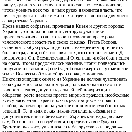
нашу украинскую паству в том, что сделаю все возможное,
чтобы убедить всех тех, в чьих руках находится власть, что
нельзя допустить гибели мирных людей на дорогой для моего
сердца земле Украины.
Кровь наших собратьев, пролитая в Киеве и других городах
Украины, это плод ненависти, которую участники
противостояния с разных сторон позволили врагу рода
человеческого взрастить в своих сердцах. Пусть Господь
остановит любую руку, поднятую с намерением причинить
боль и страдания, и благословит тех, кто отстаивает мир. Да
не допустит Он, Всемилостивый Отец наш, чтобы брат пошел
на брата, чтобы продолжилось насилие, чтобы подвергались
поруганию святыни. Да не будет больше жертв на украинской
земле. Вознесем об этом общую горячую молитву.
Никто из живущих сейчас на Украине не должен чувствовать
себя чужим в своем родном доме, на каком бы языке он ни
говорил. Нельзя допустить дальнейшей поляризации
общества, роста насилия против мирных граждан, необходимо
всему населению гарантировать реализацию его прав и
свобод, включая право на участие в принятии судьбоносных
решений. Те, в чьих руках находится власть, обязаны не
допустить насилия и беззакония. Украинский народ должен
сам, без внешнего воздействия, определять свое будущее.
Братство русского, украинского и белорусского народов —