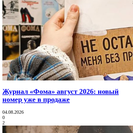
Журнал «Фома» август 2026:
новый
номер уже в продаже
04.08.2026
0
2