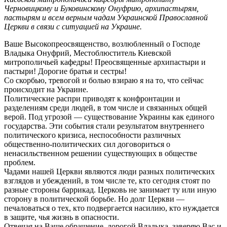
Черновицкому и Буковинскому Онуфрию, архипастырям,
пастырям и всем верным чадам Украинской Православной
Церкви в связи с ситуацией на Украине.
Ваше Высокопреосвященство, возлюбленный о Господе
Владыка Онуфрий, Местоблюститель Киевской
митрополичьей кафедры! Преосвященные архипастыри и
пастыри! Дорогие братья и сестры!
Со скорбью, тревогой и болью взираю я на то, что сейчас
происходит на Украине.
Политические распри приводят к конфронтации и
разделениям среди людей, в том числе и связанных общей
верой. Под угрозой — существование Украины как единого
государства. Эти события стали результатом внутреннего
политического кризиса, неспособности различных
общественно-политических сил договориться о
ненасильственном решении существующих в обществе
проблем.
Чадами нашей Церкви являются люди разных политических
взглядов и убеждений, в том числе те, кто сегодня стоят по
разные стороны баррикад. Церковь не занимает ту или иную
сторону в политической борьбе. Но долг Церкви —
печаловаться о тех, кто подвергается насилию, кто нуждается
в защите, чья жизнь в опасности.
Отвечая на Ваше обращение, дорогой Владыка, заверяю Вас и