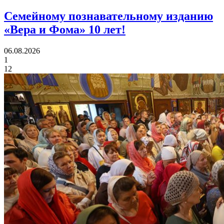
Семейному познавательному изданию
«Вера и Фома»
10 лет!
06.08.2026
1
12