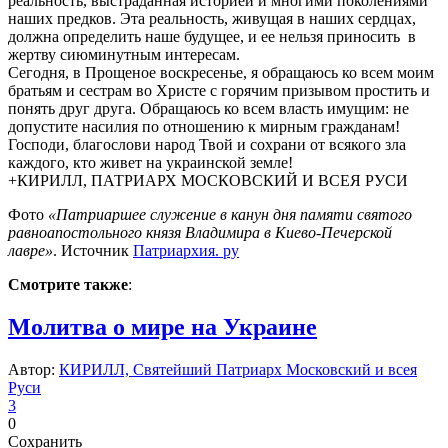
реальность, выстраданная историей и многими поколениями
наших предков. Эта реальность, живущая в наших сердцах,
должна определить наше будущее, и ее нельзя приносить в
жертву сиюминутным интересам.
Сегодня, в Прощеное воскресенье, я обращаюсь ко всем моим
братьям и сестрам во Христе с горячим призывом простить и
понять друг друга. Обращаюсь ко всем власть имущим: не
допустите насилия по отношению к мирным гражданам!
Господи, благослови народ Твой и сохрани от всякого зла
каждого, кто живет на украинской земле!
+КИРИЛЛ, ПАТРИАРХ МОСКОВСКИЙ И ВСЕЯ РУСИ
Фото
«Патриаршее служение в канун дня памяти святого
равноапостольного князя Владимира в Киево-Печерской
лавре»
. Источник
Патриархия. ру
Смотрите также
:
Молитва о мире на Украине
Автор:
КИРИЛЛ, Святейший Патриарх Московский и всея
Руси
3
0
Сохранить