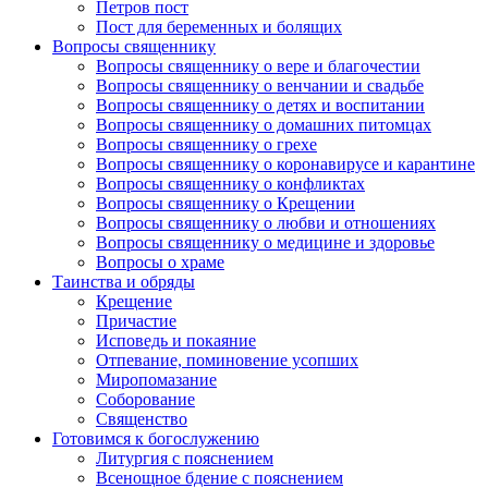
Петров пост
Пост для беременных и болящих
Вопросы священнику
Вопросы священнику о вере и благочестии
Вопросы священнику о венчании и свадьбе
Вопросы священнику о детях и воспитании
Вопросы священнику о домашних питомцах
Вопросы священнику о грехе
Вопросы священнику о коронавирусе и карантине
Вопросы священнику о конфликтах
Вопросы священнику о Крещении
Вопросы священнику о любви и отношениях
Вопросы священнику о медицине и здоровье
Вопросы о храме
Таинства и обряды
Крещение
Причастие
Исповедь и покаяние
Отпевание, поминовение усопших
Миропомазание
Соборование
Священство
Готовимся к богослужению
Литургия с пояснением
Всенощное бдение с пояснением