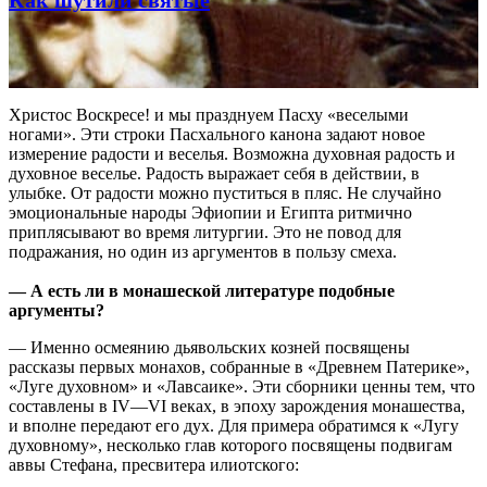
Христос Воскресе! и мы празднуем Пасху «веселыми
ногами». Эти строки Пасхального канона задают новое
измерение радости и веселья. Возможна духовная радость и
духовное веселье. Радость выражает себя в действии, в
улыбке. От радости можно пуститься в пляс. Не случайно
эмоциональные народы Эфиопии и Египта ритмично
приплясывают во время литургии. Это не повод для
подражания, но один из аргументов в пользу смеха.
— А есть ли в монашеской литературе подобные
аргументы?
— Именно осмеянию дьявольских козней посвящены
рассказы первых монахов, собранные в «Древнем Патерике»,
«Луге духовном» и «Лавсаике». Эти сборники ценны тем, что
составлены в IV—VI веках, в эпоху зарождения монашества,
и вполне передают его дух. Для примера обратимся к «Лугу
духовному», несколько глав которого посвящены подвигам
аввы Стефана, пресвитера илиотского: