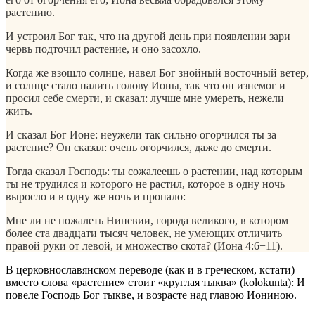
растению.
И устроил Бог так, что на другой день при появлении зари
червь подточил растение, и оно засохло.
Когда же взошло солнце, навел Бог знойный восточный ветер,
и солнце стало палить голову Ионы, так что он изнемог и
просил себе смерти, и сказал: лучше мне умереть, нежели
жить.
И сказал Бог Ионе: неужели так сильно огорчился ты за
растение? Он сказал: очень огорчился, даже до смерти.
Тогда сказал Господь: ты сожалеешь о растении, над которым
ты не трудился и которого не растил, которое в одну ночь
выросло и в одну же ночь и пропало:
Мне ли не пожалеть Ниневии, города великого, в котором
более ста двадцати тысяч человек, не умеющих отличить
правой руки от левой, и множество скота? (Иона 4:6−11).
В церковнославянском переводе (как и в греческом, кстати)
вместо слова «растение» стоит «круглая тыква» (kolokunta): И
повеле Господь Бог тыкве, и возрасте над главою Иониною.