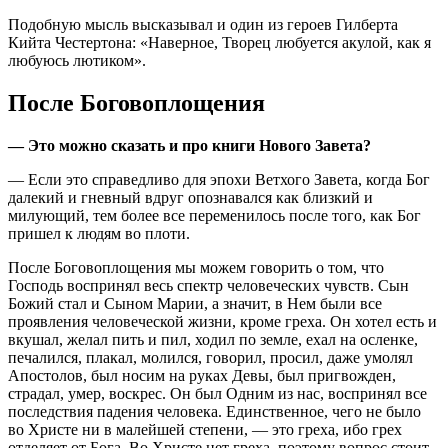
Подобную мысль высказывал и один из героев Гилберта
Кийта Честертона: «Наверное, Творец любуется акулой, как я
любуюсь лютиком».
После Боговоплощения
— Это можно сказать и про книги Нового Завета?
— Если это справедливо для эпохи Ветхого Завета, когда Бог
далекий и гневный вдруг опознавался как близкий и
милующий, тем более все переменилось после того, как Бог
пришел к людям во плоти.
После Боговоплощения мы можем говорить о том, что
Господь воспринял весь спектр человеческих чувств. Сын
Божий стал и Сыном Марии, а значит, в Нем были все
проявления человеческой жизни, кроме греха. Он хотел есть и
вкушал, желал пить и пил, ходил по земле, ехал на осленке,
печалился, плакал, молился, говорил, просил, даже умолял
Апостолов, был носим на руках Девы, был пригвожден,
страдал, умер, воскрес. Он был Одним из нас, воспринял все
последствия падения человека. Единственное, чего не было
во Христе ни в малейшей степени, — это греха, ибо грех
отделяет от Бога. Во Христе нет греха, поэтому вопрос стоит