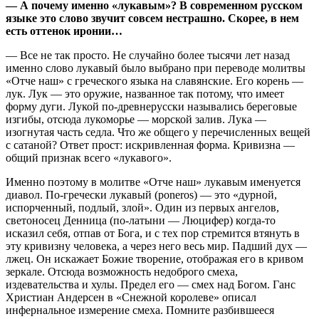
— А почему именно «лукавым»? В современном русском
языке это слово звучит совсем нестрашно. Скорее, в нем
есть оттенок иронии…
— Все не так просто. Не случайно более тысячи лет назад
именно слово лукавый было выбрано при переводе молитвы
«Отче наш» с греческого языка на славянские. Его корень —
лук. Лук — это оружие, названное так потому, что имеет
форму дуги. Лукой по-древнерусски назывались береговые
изгибы, отсюда лукоморье — морской залив. Лука —
изогнутая часть седла. Что же общего у перечисленных вещей
с сатаной? Ответ прост: искривленная форма. Кривизна —
общий признак всего «лукавого».
Именно поэтому в молитве «Отче наш» лукавым именуется
диавол. По-гречески лукавый (poneros) — это «дурной,
испорченный, подлый, злой». Один из первых ангелов,
светоносец Денница (по-латыни — Люцифер) когда-то
исказил себя, отпав от Бога, и с тех пор стремится втянуть в
эту кривизну человека, а через него весь мир. Падший дух —
лжец. Он искажает Божие творение, отображая его в кривом
зеркале. Отсюда возможность недоброго смеха,
издевательства и хулы. Предел его — смех над Богом. Ганс
Христиан Андерсен в «Снежной королеве» описал
инфернальное измерение смеха. Помните разбившееся