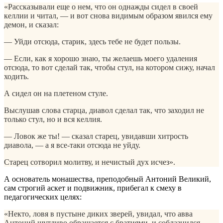
«Рассказывали еще о нем, что он однажды сидел в своей
келлии и читал, — и вот снова видимым образом явился ему
демон, и сказал:
— Уйди отсюда, старик, здесь тебе не будет пользы.
— Если, как я хорошо знаю, ты желаешь моего удаления
отсюда, то вот сделай так, чтобы стул, на котором сижу, начал
ходить.
А сидел он на плетеном стуле.
Выслушав слова старца, диавол сделал так, что заходил не
только стул, но и вся келлия.
— Ловок же ты! — сказал старец, увидавши хитрость
диавола, — а я все-таки отсюда не уйду.
Старец сотворил молитву, и нечистый дух исчез».
А основатель монашества, преподобный Антоний Великий,
сам строгий аскет и подвижник, прибегал к смеху в
педагогических целях:
«Некто, ловя в пустыне диких зверей, увидал, что авва
Антоний шутливо обращается с братиями, и соблазнился.