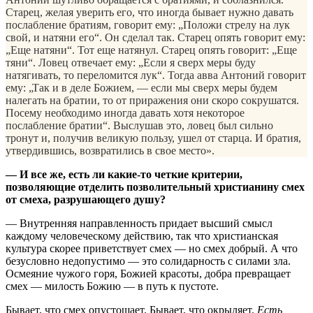
Старец, желая уверить его, что иногда бывает нужно давать
послабление братиям, говорит ему: „Положи стрелу на лук
свой, и натяни его“. Он сделал так. Старец опять говорит ему:
„Еще натяни“. Тот еще натянул. Старец опять говорит: „Еще
тяни“. Ловец отвечает ему: „Если я сверх меры буду
натягивать, то переломится лук“. Тогда авва Антоний говорит
ему: „Так и в деле Божием, — если мы сверх меры будем
налегать на братии, то от приражения они скоро сокрушатся.
Посему необходимо иногда давать хотя некоторое
послабление братии“. Выслушав это, ловец был сильно
тронут и, получив великую пользу, ушел от старца. И братия,
утвердившись, возвратились в свое место».
— И все же, есть ли какие-то четкие критерии,
позволяющие отделить позволительный христианину смех
от смеха, разрушающего душу?
— Внутренняя направленность придает высший смысл
каждому человеческому действию, так что христианская
культура скорее приветствует смех — но смех добрый. А что
безусловно недопустимо — это солидарность с силами зла.
Осмеяние чужого горя, Божией красоты, добра превращает
смех — милость Божию — в путь к пустоте.
Бывает, что смех опустошает. Бывает, что окрыляет.
Есть