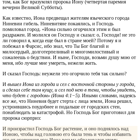
том, как Бог вразумлял пророка Иону (четвертая паремия
вечерни Великой Субботы).
Как известно, Иона предвещал жителям языческого города
Ниневии гибель. Ниневитяне покаялись, и Господь
помиловал город. «Иона сильно огорчился этим и был
раздражен. И молился он Господу и сказал: о, Господи! не это
ли говорил я, когда еще был в стране моей? Потому я и
побежал в Фарсис, ибо знал, что Ты Бог благий и
милосердый, долготерпеливый и многомилостивый и
сожалеешь о бедствии. И ныне, Господи, возьми душу мою от
меня, ибо лучше мне умереть, нежели жить.
И сказал Господь: неужели это огорчило тебя так сильно?
И
вышел Иона из города и сел с восточной стороны у города,
и сделал себе там кущу, и сел под нею в тени, чтобы увидеть,
что будет с городом» (Иона 4:1−5).
Иными словами, надеясь
все же, что Ниневия будет стерта с лица земли, Иона решил,
устроившись поудобнее и подальше от городских стен,
понаблюдать за катастрофой. Но Господь Бог приготовил для
пророка сюрприз:
И произрастил Господь Бог растение, и оно поднялось над
Ионою, чтобы над головою его была тень и чтобы избавить
его от огорчения его; Иона весьма обрадовался этому