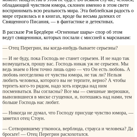
обладающий чувством юмора, склонен именно в этом свете
воспринимать всю реальность мира. Эта библейская радость о
мире отразилась и в книгах, вроде бы весьма далеких от
Священного Писания, — в фантастике и детективах.
В рассказе Рэя Бредбери «Огненные шары» спор об этом
ведут священники, которых послали с миссией к марсианам:
— Отец Перегрин, вы когда-нибудь бываете серьезны?
— И не буду, пока Господь не станет серьезен. И не надо так
возмущаться, прошу вас. Господь никак уж не серьезен. Мы
ведь знаем о Нем точно лишь одно — что Он есть любовь. А
любовь неотделима от чувства юмора, не так ли? Нельзя
любить человека, которого вы не терпите, верно? А чтобы
терпеть кого-то рядом, надо хоть изредка над ним
посмеиваться. Вы согласны? Все мы — смешные зверюшки,
вывозившиеся в миске сгущенки, и, потешаясь над нами, тем
больше Господь нас любит.
— Никогда не думал, что Господу присуще чувство юмора, —
заметил отец Стоун.
— Сотворившему утконоса, верблюда, страуса и человека? Да
бросьте! — Отец Перегрин расхохотался.