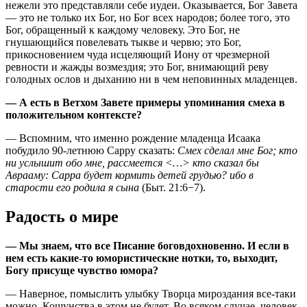
нежели это представляли себе иудеи. Оказывается, Бог Завета
— это не только их Бог, но Бог всех народов; более того, это
Бог, обращенный к каждому человеку. Это Бог, не
гнушающийся повелевать тыкве и червю; это Бог,
прикосновением чуда исцеляющий Иону от чрезмерной
ревности и жажды возмездия; это Бог, внимающий реву
голодных ослов и дыханию ни в чем неповинных младенцев.
— А есть в Ветхом Завете примеры упоминания смеха в
положительном контексте?
— Вспомним, что именно рождение младенца Исаака
побудило 90-летнюю Сарру сказать:
Смех сделал мне Бог; кто
ни услышит обо мне, рассмеется <…> кто сказал бы
Аврааму: Сарра будет кормить детей грудью? ибо в
старости его родила я сына
(Быт. 21:6−7).
Радость о мире
— Мы знаем, что все Писание боговдохновенно. И если в
нем есть какие-то юмористические нотки, то, выходит,
Богу присуще чувство юмора?
— Наверное, помыслить улыбку Творца мироздания все-таки
можно. Кощунства в этом не будет. Во всяком случае, человек,