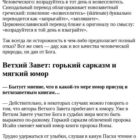
Человеческого: возрадуйтесь в тот день и возвеселитесь.
Синодальный перевод облагораживает новозаветный
греческий: повеление «возвеселитесь» (skirtesate) буквально
переводится как «запрыгайте», «запляшите».
Церковнославянский перевод ближе к оригиналу по смыслу:
«возрадуйтеся в той день и взыграйте».
Так всегда ли осторожность в чем-либо предполагает полный
отказ? Все же смех — дар; как и все качества человеческой
природы, он дан от Бога.
Ветхий Завет: горький сарказм и
мягкий юмор
— Бытует мнение, что в какой-то мере юмор присущ и
ветхозаветным книгам…
— Действительно, в некоторых случаях можно говорить о
том, что авторы Ветхого Завета прибегают к юмору. Уже в
Ветхом Завете участие Бога в судьбах мира могло быть
выражено по-разному. Горький сарказм обличений пророка
Исайи сменяет мягкий юмор книги пророка Ионы.
Трудно удержаться от улыбки, слушая в канун Пасхи чтение о