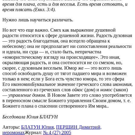
время для плача, есть и для веселья. Есть время сетовать, и
время плясать (Еккл. 3:4).
Нужно лишь научиться различать.
Но вот что еще важно. Смех как выражение душевной
радости относится к сфере душевной жизни. Радость духовная
— это радость благодатная, она всецело обращена к
небесному; она не предполагает ни сопоставления реальности
и идеала, ни суда — и, стало быть, непричастна
«юмористическому взгляду на происходящее». Это иная,
окрыляющая радость, и она соотносится не со смехом, но,
скорее, с духовным весельем. Юмор же — это всего лишь
способ освободить душу от тягот падшего мира и возможен
только в нем; если у Бога есть чувство юмора, то это сфера
Его
икономии
Буквальное значение греческого слова
икономия
,
составленного из греческих слов
ойкос
(дом) и
номос
(закон)
—
управление домом
. В Новом Завете это слово употребляется
в переносном смысле Божиего управления Своим домом, т. е.
Божиего плана о спасении сотворенного Им мира.
.
Беседовала Юлия БЛАТУН
Авторы:
БЛАТУН Юлия
,
ПЕРШИН Димитрий,
иеромонах
Журнал:
№ 4 (27) 2005