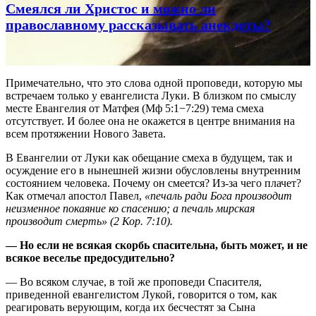
Смеялся ли Христос и можно ли
православному рассказывать анекдоты?
Примечательно, что это слова одной проповеди, которую мы
встречаем только у евангелиста Луки. В близком по смыслу
месте Евангелия от Матфея (Мф 5:1−7:29) тема смеха
отсутствует. И более она не окажется в центре внимания на
всем протяжении Нового Завета.
В Евангелии от Луки как обещание смеха в будущем, так и
осуждение его в нынешней жизни обусловлены внутренним
состоянием человека. Почему он смеется? Из-за чего плачет?
Как отмечал апостол Павел,
«печаль ради Бога производит
неизменное покаяние ко спасению; а печаль мирская
производит смерть» (2 Кор. 7:10).
— Но если не всякая скорбь спасительна, быть может, и не
всякое веселье предосудительно?
— Во всяком случае, в той же проповеди Спасителя,
приведенной евангелистом Лукой, говорится о том, как
реагировать верующим, когда их бесчестят за Сына