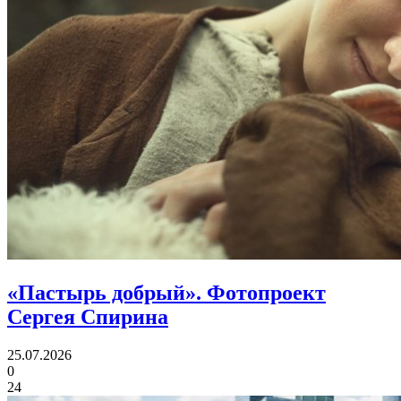
«Пастырь добрый».
Фотопроект
Сергея Спирина
25.07.2026
0
24