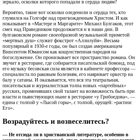
зеркало, осколки которого попадали в сердца людям?
Вероятно, такие вот осколки оледенили и сердца тех, кто
глумился на Голгофе над пригвожденным Христом. И как
показывает в «Мастере и Маргарите» Михаил Булгаков, этот
смех над Праведником продолжается и в наши дни. В
булгаковском романе своеобразной музыкальной приметой
«мертвых душ» служит фокстрот «Аллилуйя». Весьма
популярный в 1930-е годы, он был создан американцем
Винсентом Юмансом как кощунственная пародия на
богослужение. Он пронизывает все пространство романа. Он
звучит в ресторане, где собирается писательский бомонд, под
его музыку бесовская сила является в кабинете профессора —
специалиста по раковым болезням, его наяривает оркестр на
балу у сатаны. И оказывается, что вся эта театральная,
писательская и журналистская толпа новых «партейных»
русских, променявших свой талант на возможность быть при
власти и пьянствующих ныне в ресторане «у Грибоедова», —
едина с толпой у «Лысой горы», с толпой, орущей: «распни
Его».
Возрадуйтесь и возвеселитесь?
— Не отсюда ли в христианской литературе, особенно в