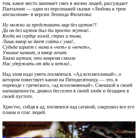
том, какое место занимает смех в жизни людей, рассуждает
Панталоне — один из персонажей сказки «Любовь к трем
апельсинам» в версии Леонида Филатова:
Ну можно ли представить мир без шуток?!
Да он без шуток был бы просто жуток!..
Когда на сердце холод, страх и тьма,
Лишь юмор не дает сойти с ума!..
Судьба играет с нами в «чет» и «нечет»,
Уныние казнит, а юмор лечит.
Хвала шутам, что вовремя смогли
Нас удержать от яда и петли!..
Над злом надо уметь посмеяться. «Ад всесмехливый», о
котором повествует канон на Пятидесятницу, — это, в
переводе с греческого, «ад всеосмеянный». Смешной в своей
напыщенности, диавол бессилен в своей злобе и бездарен в
своей пустоте.
Христос, сойдя в ад, посмеялся над сатаной, сокрушил все его
планы и спас людей.
Читайте также:
Как шутили святые