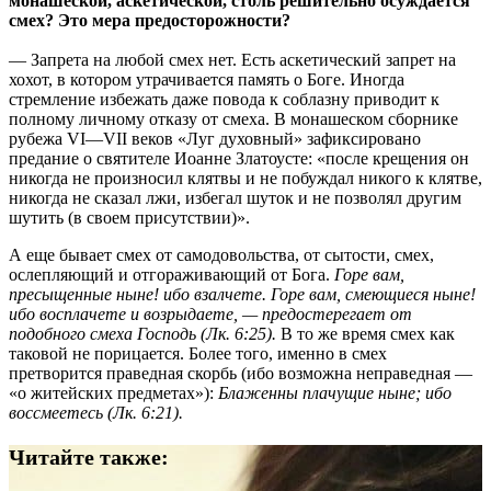
монашеской, аскетической, столь решительно осуждается
смех? Это мера предосторожности?
— Запрета на любой смех нет. Есть аскетический запрет на
хохот, в котором утрачивается память о Боге. Иногда
стремление избежать даже повода к соблазну приводит к
полному личному отказу от смеха. В монашеском сборнике
рубежа VI—VII веков «Луг духовный» зафиксировано
предание о святителе Иоанне Златоусте: «после крещения он
никогда не произносил клятвы и не побуждал никого к клятве,
никогда не сказал лжи, избегал шуток и не позволял другим
шутить (в своем присутствии)».
А еще бывает смех от самодовольства, от сытости, смех,
ослепляющий и отгораживающий от Бога.
Горе вам,
пресыщенные ныне! ибо взалчете. Горе вам, смеющиеся ныне!
ибо восплачете и возрыдаете, — предостерегает от
подобного смеха Господь (Лк. 6:25).
В то же время смех как
таковой не порицается. Более того, именно в смех
претворится праведная скорбь (ибо возможна неправедная —
«о житейских предметах»):
Блаженны плачущие ныне; ибо
воссмеетесь (Лк. 6:21).
Читайте также: