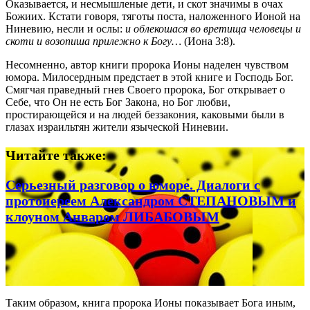
Оказывается, и несмышленые дети, и скот значимы в очах
Божиих. Кстати говоря, тяготы поста, наложенного Ионой на
Ниневию, несли и ослы:
и облекошася во вретища человецы и
скоти и возопиша прилежно к Богу…
(Иона 3:8).
Несомненно, автор книги пророка Ионы наделен чувством
юмора. Милосердным предстает в этой книге и Господь Бог.
Смягчая праведный гнев Своего пророка, Бог открывает о
Себе, что Он не есть Бог Закона, но Бог любви,
простирающейся и на людей беззакония, каковыми были в
глазах израильтян жители языческой Ниневии.
Читайте также:
Серьезный разговор о юморе. Диалоги с
протоиереем Александром СТЕПАНОВЫМ и
клоуном Анваром ЛИБАБОВЫМ
Таким образом, книга пророка Ионы показывает Бога иным,