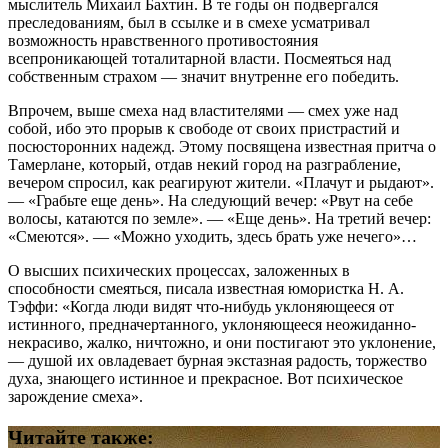
мыслитель Михаил Бахтин. В те годы он подвергался
преследованиям, был в ссылке и в смехе усматривал
возможность нравственного противостояния
всепроникающей тоталитарной власти. Посмеяться над
собственным страхом — значит внутренне его победить.
Впрочем, выше смеха над властителями — смех уже над
собой, ибо это прорыв к свободе от своих пристрастий и
посюсторонних надежд. Этому посвящена известная притча о
Тамерлане, который, отдав некий город на разграбление,
вечером спросил, как реагируют жители. «Плачут и рыдают».
— «Грабьте еще день». На следующий вечер: «Рвут на себе
волосы, катаются по земле». — «Еще день». На третий вечер:
«Смеются». — «Можно уходить, здесь брать уже нечего»…
О высших психических процессах, заложенных в
способности смеяться, писала известная юмористка Н. А.
Тэффи: «Когда люди видят что-нибудь уклоняющееся от
истинного, предначертанного, уклоняющееся неожиданно-
некрасиво, жалко, ничтожно, и они постигают это уклонение,
— душой их овладевает бурная экстазная радость, торжество
духа, знающего истинное и прекрасное. Вот психическое
зарождение смеха».
Читайте также: