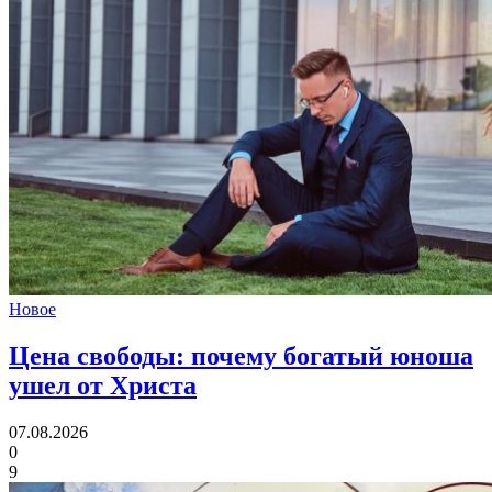
Новое
Цена свободы:
почему богатый юноша
ушел от Христа
07.08.2026
0
9