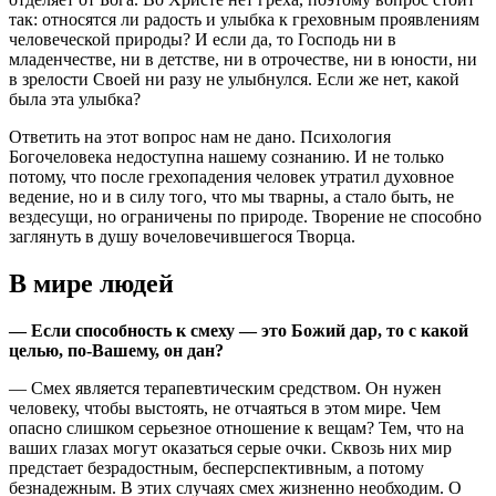
так: относятся ли радость и улыбка к греховным проявлениям
человеческой природы? И если да, то Господь ни в
младенчестве, ни в детстве, ни в отрочестве, ни в юности, ни
в зрелости Своей ни разу не улыбнулся. Если же нет, какой
была эта улыбка?
Ответить на этот вопрос нам не дано. Психология
Богочеловека недоступна нашему сознанию. И не только
потому, что после грехопадения человек утратил духовное
ведение, но и в силу того, что мы тварны, а стало быть, не
вездесущи, но ограничены по природе. Творение не способно
заглянуть в душу вочеловечившегося Творца.
В мире людей
— Если способность к смеху — это Божий дар, то с какой
целью, по-Вашему, он дан?
— Смех является терапевтическим средством. Он нужен
человеку, чтобы выстоять, не отчаяться в этом мире. Чем
опасно слишком серьезное отношение к вещам? Тем, что на
ваших глазах могут оказаться серые очки. Сквозь них мир
предстает безрадостным, бесперспективным, а потому
безнадежным. В этих случаях смех жизненно необходим. О