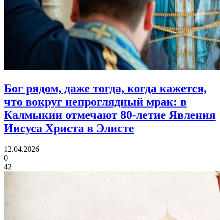
Бог рядом, даже тогда, когда кажется,
что вокруг непроглядный мрак:
в
Калмыкии отмечают 80‑летие Явления
Иисуса Христа в Элисте
12.04.2026
0
42