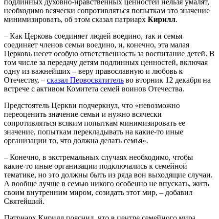
подлинных духовно-нравственных ценностей нельзя умалят,
необходимо всячески сопротивляться попыткам это значение
минимизировать, об этом сказал патриарх
Кирилл
.
– Как Церковь соединяет людей воедино, так и семья
соединяет членов семьи воедино, и, конечно, эта малая
Церковь несет особую ответственность за воспитание детей. В
том числе за передачу детям подлинных ценностей, включая
одну из важнейших – веру православную и любовь к
Отечеству, –
сказал Первосвятитель
во вторник 12 декабря на
встрече с активом Комитета семей воинов Отечества.
Предстоятель Церкви подчеркнул, что «невозможно
переоценить значение семьи и нужно всячески
сопротивляться всяким попыткам минимизировать ее
значение, попыткам перекладывать на какие-то иные
организации то, что должна делать семья».
– Конечно, в экстремальных случаях необходимо, чтобы
какие-то иные организации подключались к семейной
тематике, но это должны быть из ряда вон выходящие случаи.
А вообще лучше в семью никого особенно не впускать, жить
своим внутренним миром, созидать этот мир, – добавил
Святейший.
Патриарх Кирилл пояснил, что в центре семейного мира