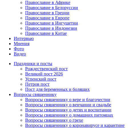
Православие в Африке
Православие в Белоруссии
Православие в Греции
Православие в Европе
Православие в Ингушетии
Православие в Индонезии
Православие в Китае
Интервью
Мнения
Фото
Видео
Праздники и посты
Рождественский пост
Великий пост 2026
Успенский пост
Петров пост
Пост для беременных и болящих
Вопросы священнику
Вопросы священнику о вере и благочестии
Вопросы священнику о венчании и свадьбе
Вопросы священнику о детях и воспитании
Вопросы священнику о домашних питомцах
Вопросы священнику о грехе
Вопросы священнику о коронавирусе и карантине