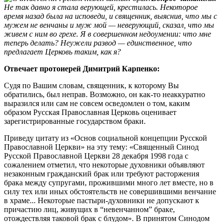
Не так давно я стала верующей, крестилась. Некоторое
время назад была на исповеди, и священник, выяснив, что мы с
мужем не венчаны и муж мой — неверующий, сказал, что мы
живем с ним во грехе. Я в совершенном недоумении: что мне
теперь делать? Неужели развод — единственное, что
предлагает Церковь таким, как я?
Отвечает протоиерей Димитрий Карпенко:
Судя по Вашим словам, священник, к которому Вы
обратились, был неправ. Возможно, он как-то неаккуратно
выразился или сам не совсем осведомлен о том, каким
образом Русская Православная Церковь оценивает
зарегистрированные государством браки.
Приведу цитату из «Основ социальной концепции Русской
Православной Церкви» на эту тему: «Священный Синод
Русской Православной Церкви 28 декабря 1998 года с
сожалением отметил, что некоторые духовники объявляют
незаконным гражданский брак или требуют расторжения
брака между супругами, прожившими много лет вместе, но в
силу тех или иных обстоятельств не совершившими венчание
в храме... Некоторые пастыри-духовники не допускают к
причастию лиц, живущих в “невенчанном” браке,
отождествляя таковой брак с блудом». В принятом Синодом