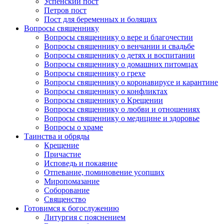
Успенский пост
Петров пост
Пост для беременных и болящих
Вопросы священнику
Вопросы священнику о вере и благочестии
Вопросы священнику о венчании и свадьбе
Вопросы священнику о детях и воспитании
Вопросы священнику о домашних питомцах
Вопросы священнику о грехе
Вопросы священнику о коронавирусе и карантине
Вопросы священнику о конфликтах
Вопросы священнику о Крещении
Вопросы священнику о любви и отношениях
Вопросы священнику о медицине и здоровье
Вопросы о храме
Таинства и обряды
Крещение
Причастие
Исповедь и покаяние
Отпевание, поминовение усопших
Миропомазание
Соборование
Священство
Готовимся к богослужению
Литургия с пояснением