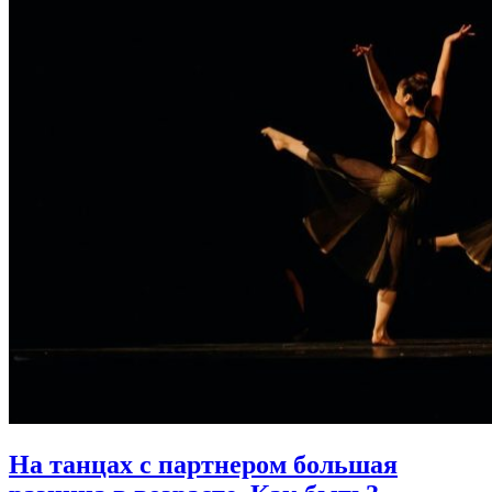
На танцах с партнером большая