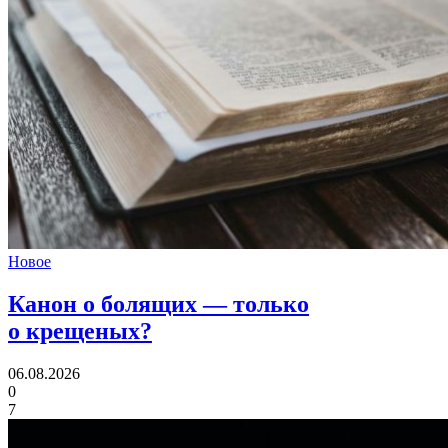
Новое
Канон о болящих
— только
о крещеных?
06.08.2026
0
7