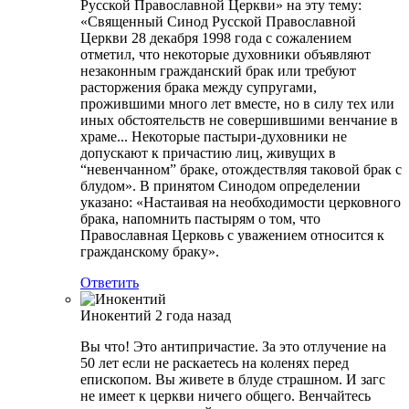
Русской Православной Церкви» на эту тему:
«Священный Синод Русской Православной
Церкви 28 декабря 1998 года с сожалением
отметил, что некоторые духовники объявляют
незаконным гражданский брак или требуют
расторжения брака между супругами,
прожившими много лет вместе, но в силу тех или
иных обстоятельств не совершившими венчание в
храме... Некоторые пастыри-духовники не
допускают к причастию лиц, живущих в
“невенчанном” браке, отождествляя таковой брак с
блудом». В принятом Синодом определении
указано: «Настаивая на необходимости церковного
брака, напомнить пастырям о том, что
Православная Церковь с уважением относится к
гражданскому браку».
Ответить
Инокентий
2 года назад
Вы что! Это антипричастие. За это отлучение на
50 лет если не раскаетесь на коленях перед
епископом. Вы живете в блуде страшном. И загс
не имеет к церкви ничего общего. Венчайтесь