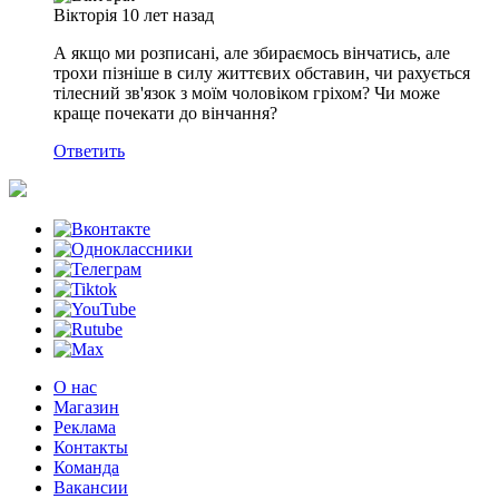
Вікторія
10 лет назад
А якщо ми розписані, але збираємось вінчатись, але
трохи пізніше в силу життєвих обставин, чи рахується
тілесний зв'язок з моїм чоловіком гріхом? Чи може
краще почекати до вінчання?
Ответить
О нас
Магазин
Реклама
Контакты
Команда
Вакансии