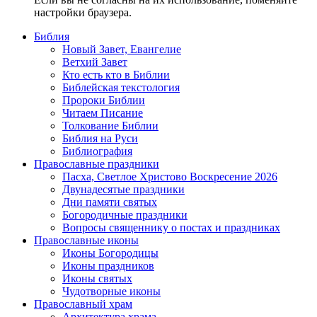
настройки браузера.
Библия
Новый Завет, Евангелие
Ветхий Завет
Кто есть кто в Библии
Библейская текстология
Пророки Библии
Читаем Писание
Толкование Библии
Библия на Руси
Библиография
Православные праздники
Пасха, Светлое Христово Воскресение 2026
Двунадесятые праздники
Дни памяти святых
Богородичные праздники
Вопросы священнику о постах и праздниках
Православные иконы
Иконы Богородицы
Иконы праздников
Иконы святых
Чудотворные иконы
Православный храм
Архитектура храма