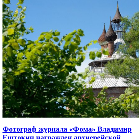
Фотограф журнала «Фома» Владимир
Ештокин награжден архиерейской