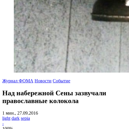
Журнал ФОМА
Новости
Событие
Над набережной Сены зазвучали
православные колокола
1 мин., 27.09.2016
light
dark
sepia
-
100
%