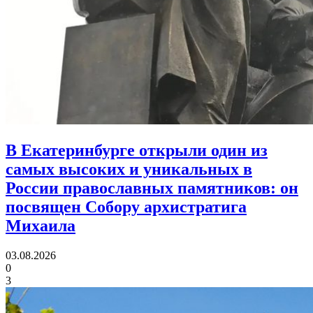
В Екатеринбурге открыли один из
самых высоких и уникальных в
России православных памятников:
он
посвящен Собору архистратига
Михаила
03.08.2026
0
3