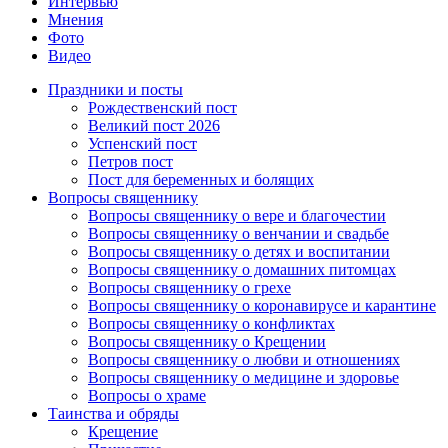
Интервью
Мнения
Фото
Видео
Праздники и посты
Рождественский пост
Великий пост 2026
Успенский пост
Петров пост
Пост для беременных и болящих
Вопросы священнику
Вопросы священнику о вере и благочестии
Вопросы священнику о венчании и свадьбе
Вопросы священнику о детях и воспитании
Вопросы священнику о домашних питомцах
Вопросы священнику о грехе
Вопросы священнику о коронавирусе и карантине
Вопросы священнику о конфликтах
Вопросы священнику о Крещении
Вопросы священнику о любви и отношениях
Вопросы священнику о медицине и здоровье
Вопросы о храме
Таинства и обряды
Крещение