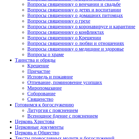
Вопросы священнику о венчании и свадьбе
Вопросы священнику о детях и воспитании
Вопросы священнику о домашних питомцах
Вопросы священнику о грехе
Вопросы священнику о коронавирусе и карантине
Вопросы священнику о конфликтах
Вопросы священнику о Крещении
Вопросы священнику о любви и отношениях
Вопросы священнику о медицине и здоровье
Вопросы о храме
Таинства и обряды
Крещение
Причастие
Исповедь и покаяние
Отпевание, поминовение усопших
Миропомазание
Соборование
Священство
Готовимся к богослужению
Литургия с пояснением
Всенощное бдение с пояснением
Церковь Христова
Церковные документы
Церковь и Общество
Тексты православных молитв и богослужений