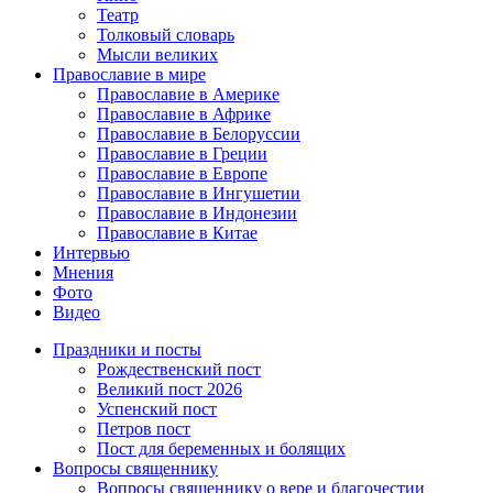
Театр
Толковый словарь
Мысли великих
Православие в мире
Православие в Америке
Православие в Африке
Православие в Белоруссии
Православие в Греции
Православие в Европе
Православие в Ингушетии
Православие в Индонезии
Православие в Китае
Интервью
Мнения
Фото
Видео
Праздники и посты
Рождественский пост
Великий пост 2026
Успенский пост
Петров пост
Пост для беременных и болящих
Вопросы священнику
Вопросы священнику о вере и благочестии