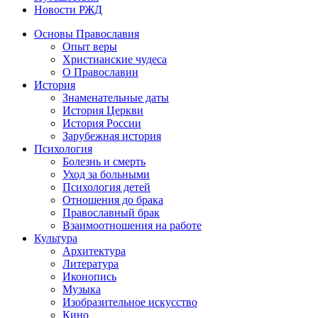
Новости РЖД
Основы Православия
Опыт веры
Христианские чудеса
О Православии
История
Знаменательные даты
История Церкви
История России
Зарубежная история
Психология
Болезнь и смерть
Уход за больными
Психология детей
Отношения до брака
Православный брак
Взаимоотношения на работе
Культура
Архитектура
Литература
Иконопись
Музыка
Изобразительное искусство
Кино