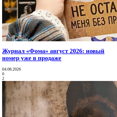
Журнал «Фома» август 2026:
новый
номер уже в продаже
04.08.2026
0
2