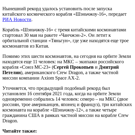
Нынешний рекорд удалось установить после запуска
китайского космического корабля «Шэньчжоу-16», передает
РИА Новости
.
Корабль «Шэньчжоу-16» с тремя китайскими космонавтами
стартовал 30 мая на ракете «Чанчжэн-2». Он летит к
орбитальной станции «Тяньгун», где уже находятся еще трое
космонавтов из Китая.
Помимо этих шести космонавтов, на сегодня на орбите Земли
находятся еще 11 человек: на МКС – экипажи российского
корабля «Союз МС-23» (
Сергей Прокопьев
и
Дмитрий
Петелин
), американского Crew Dragon, а также частной
миссии компании Axiom Space AX-2.
Уточняется, что предыдущий подобный рекорд был
установлен 16 сентября 2021 года, когда на орбите Земли
одновременно собрались 14 человек: семеро – на МКС (двое
россиян, трое американцев, японец и француз), три китайских
космонавта на корабле «Шэньчжоу-12», а также четыре
гражданина США в рамках частной миссии на корабле Crew
Dragon.
Читайте также: