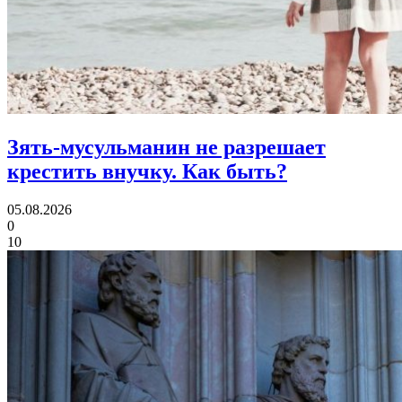
Зять-мусульманин не разрешает
крестить внучку.
Как быть?
05.08.2026
0
10