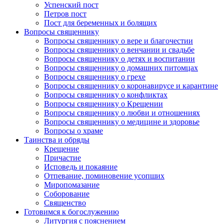
Успенский пост
Петров пост
Пост для беременных и болящих
Вопросы священнику
Вопросы священнику о вере и благочестии
Вопросы священнику о венчании и свадьбе
Вопросы священнику о детях и воспитании
Вопросы священнику о домашних питомцах
Вопросы священнику о грехе
Вопросы священнику о коронавирусе и карантине
Вопросы священнику о конфликтах
Вопросы священнику о Крещении
Вопросы священнику о любви и отношениях
Вопросы священнику о медицине и здоровье
Вопросы о храме
Таинства и обряды
Крещение
Причастие
Исповедь и покаяние
Отпевание, поминовение усопших
Миропомазание
Соборование
Священство
Готовимся к богослужению
Литургия с пояснением