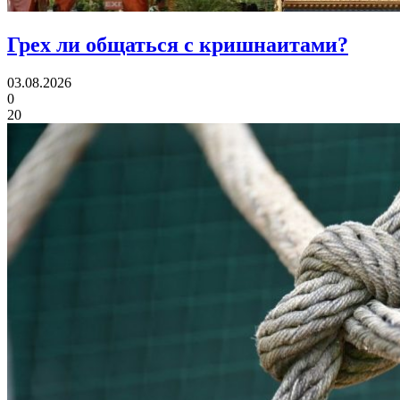
Грех ли
общаться с кришнаитами?
03.08.2026
0
20