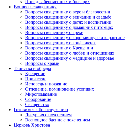
Пост для беременных и болящих
Вопросы священнику
Вопросы священнику о вере и благочестии
Вопросы священнику о венчании и свадьбе
Вопросы священнику о детях и воспитании
Вопросы священнику о домашних питомцах
Вопросы священнику о грехе
Вопросы священнику о коронавирусе и карантине
Вопросы священнику о конфликтах
Вопросы священнику о Крещении
Вопросы священнику о любви и отношениях
Вопросы священнику о медицине и здоровье
Вопросы о храме
Таинства и обряды
Крещение
Причастие
Исповедь и покаяние
Отпевание, поминовение усопших
Миропомазание
Соборование
Священство
Готовимся к богослужению
Литургия с пояснением
Всенощное бдение с пояснением
Церковь Христова