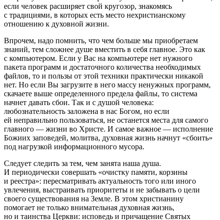
если человек расширяет свой кругозор, знакомясь
с традициями, в которых есть место нехристианскому
отношению к духовной жизни.
Впрочем, надо помнить, что чем больше мы приобретаем
знаний, тем сложнее душе вместить в себя главное. Это как
с компьютером. Если у Вас на компьютере нет нужного
пакета программ и достаточного количества необходимых
файлов, то и пользы от этой техники практически никакой
нет. Но если Вы загрузите в него массу ненужных программ,
скачаете выше определенного предела файлы, то система
начнет давать сбои. Так и с душой человека:
любознательность заложена в нас Богом, но если
ей неправильно пользоваться, не останется места для самого
главного — жизни во Христе. И самое важное — исполнение
Божиих заповедей, молитва, духовная жизнь начнут «сбоить»
под нагрузкой информационного мусора.
Следует следить за тем, чем занята наша душа.
И периодически совершать «очистку памяти, корзины
и реестра»: пересматривать актуальность того или иного
увлечения, выстраивать приоритеты и не забывать о цели
своего существования на Земле. В этом христианину
помогает не только внимательная духовная жизнь,
но и таинства Церкви: исповедь и причащение Святых