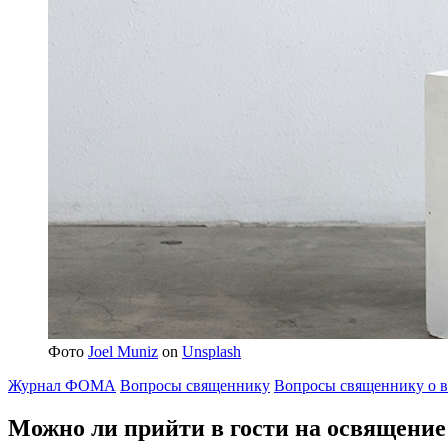
Фото
Joel Muniz
on
Unsplash
Журнал ФОМА
Вопросы священнику
Вопросы священнику о в
Можно ли
прийти в гости на освящени