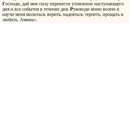
Г
осподи, дай мне силу перенести утомление наступающего
дня и все события в течение дня.
Р
уководи моею волею и
научи меня молиться, верить, надеяться, терпеть, прощать и
любить. Аминь».