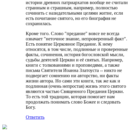
истории древних патриархатов вообще не считали
странным и страшным, например, полностью
сочинить с назидательными целями житие, если
есть почитание святого, но его биография не
сохранилась.
Кроме того. Слово "предание" вовсе не всегда
означает "неточное знание, непроверенный факт".
Есть понятие Церковное Предание. К нему
относятся, в том числе, подлинные и проверенные
факты, сочинения, история богословской мысли,
судьбы деятелей Церкви и её святых. Например,
книги с толкованиями и проповедями, а также
письма Святителя Иоанна Златоуста -- никто не
подвергает сомнению ни авторство, ни факты
жизни автора. Но сами эти книги, так же как и
подлинная (очень непростая) жизнь этого святого
являются частью Священного Предания Церкви.
То есть той традиции, которая помогает нам
продолжать понимать слово Божее и следовать
Богу.
Ответить