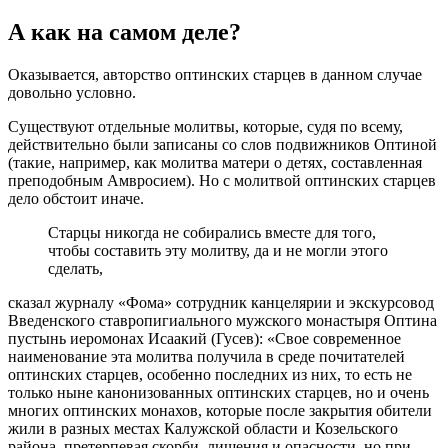
А как на самом деле?
Оказывается, авторство оптинских старцев в данном случае
довольно условно.
Существуют отдельные молитвы, которые, судя по всему,
действительно были записаны со слов подвижников Оптиной
(такие, например, как молитва матери о детях, составленная
преподобным Амвросием). Но с молитвой оптинских старцев
дело обстоит иначе.
Старцы никогда не собирались вместе для того,
чтобы составить эту молитву, да и не могли этого
сделать,
сказал журналу «Фома» сотрудник канцелярии и экскурсовод
Введенского ставропигиального мужского монастыря Оптина
пустынь иеромонах Исаакий (Гусев): «Свое современное
наименование эта молитва получила в среде почитателей
оптинских старцев, особенно последних из них, то есть не
только ныне канонизованных оптинских старцев, но и очень
многих оптинских монахов, которые после закрытия обители
жили в разных местах Калужской области и Козельского
района, претерпевая скорби, лишения и опасности, но при