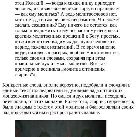
отец Исаакий, — когда к священнику приходит
человек, изливая свое великое горе, и спрашивает
— как ему молиться? А ведь молитвословов нет,
книг нет, да и сам человек неграмотен. Что может
сделать священник? Ему ничего не остается, как
только предложить этому несчастному несколько
кратких молитвенных прошений к Богу, простых,
но жизненно необходимых для души человека в
период тяжелых испытаний. В то время многие
люди, находясь в лагерях, вообще могли молиться
только своими словами, сохраняя при этом
правильный дух и смысл молитвы. Вот так
примерно и возникла „молитва оптинских
старцев“».
Конкретные слова, вполне вероятно, подобрали и сложили в
единый текст последователи и духовные чада оптинских
монахов-изгнанников. Но смысл и дух молитвы исходили,
безусловно, от этих монахов. Более того, старцы, скорее всего,
были знакомы с текстом этой молитвы и благословляли своих
чад пользоваться им и распространять дальше.