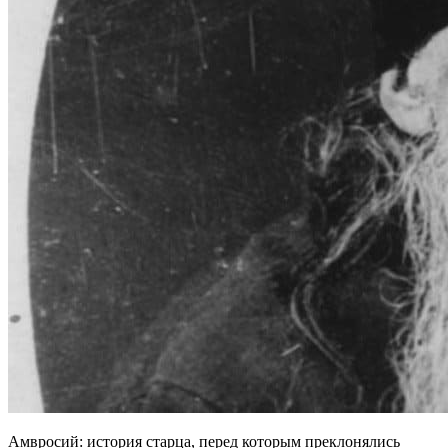
Амвросий: история старца, перед которым преклонялись