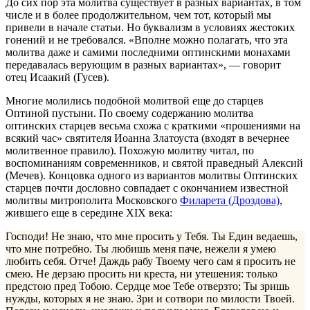
До сих пор эта молитва существует в разных вариантах, в том
числе и в более продолжительном, чем тот, который мы
привели в начале статьи. Но буквализм в условиях жестоких
гонений и не требовался. «Вполне можно полагать, что эта
молитва даже и самими последними оптинскими монахами
передавалась верующим в разных вариантах», — говорит
отец Исаакий (Гусев).
Многие молились подобной молитвой еще до старцев
Оптиной пустыни. По своему содержанию молитва
оптинских старцев весьма схожа с краткими «прошениями на
всякий час» святителя Иоанна Златоуста (входят в вечернее
молитвенное правило). Похожую молитву читал, по
воспоминаниям современников, и святой праведный Алексий
(Мечев). Концовка одного из вариантов молитвы Оптинских
старцев почти дословно совпадает с окончанием известной
молитвы митрополита Московского
Филарета (Дроздова)
,
жившего еще в середине XIX века:
Господи! Не знаю, что мне просить у Тебя. Ты Един ведаешь,
что мне потребно. Ты любишь меня паче, нежели я умею
любить себя. Отче! Даждь рабу Твоему чего сам я просить не
смею. Не дерзаю просить ни креста, ни утешения: только
предстою пред Тобою. Сердце мое Тебе отверзто; Ты зришь
нужды, которых я не знаю. Зри и сотвори по милости Твоей.