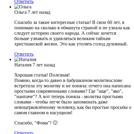
Ответить
Ольга
7 лет назад
Спасибо за такие интересные статьи! В свои 60 лет, я
понимаю на сколько я обманута страной и не узнала как
следует историю своего народа. А сейчас хочется
больше узнавать и удивляться великим тайнам
христианской жизни. Это как утолять голод духовный.
Ответить
Наталия
7 лет назад
Хорошая статья! Полезная!
Помню, когда-то давно в бабушкином молитвослове
встретила эту молитву и не поняла: отчего она написана
простыми современными словами? Где "аще", "яко",
"наипаче"? А вот теперь поняла - молитва простыми
словами - чтобы легче было запоминать даже
невоцерковлённому человеку, как бы простые просьбы о
самом главном и насущном!
Спасибо, "Фома"! 🙂
Ответить