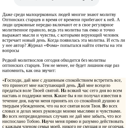
Даже среди малоцерковных людей многие знают молитву
Оптинских старцев и время от времени прибегают к ней. А
люди церковные нередко включают ее в свое регулярное
молитвенное правило, ведь эта молитва так емко и точно
выражает мысли и чувства, с которыми верующий человек
встречает новый день. Когда появилась эта молитва. И есть ли
у нее автор? Журнал «Фома» попытался найти ответы на эти
вопросы
Редкий молитвослов сегодня обходится без молитвы
оптинских старцев. Тем не менее, не будет лишним еще раз
напомнить, как она звучит:
«
Г
осподи, дай мне с душевным спокойствием встретить все,
что принесет мне наступающий день.
Д
ай мне всецело
предаться воле Твоей святой.
Н
а всякий час сего дня во всем
наставь и поддержи меня.
К
акие бы я ни получал известия в
течение дня, научи меня принять их со спокойной душою и
твердым убеждением, что на все святая воля Твоя.
В
о всех
словах и делах моих руководи моими мыслями и чувствами.
В
о всех непредвиденных случаях не дай мне забыть, что все
ниспослано Тобою.
Н
аучи меня прямо и разумно действовать
с каждым членом семьи моей, никого не смущая и не огорчая.