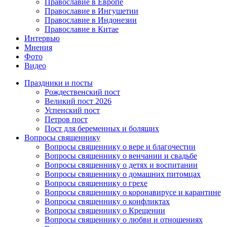
Православие в Европе
Православие в Ингушетии
Православие в Индонезии
Православие в Китае
Интервью
Мнения
Фото
Видео
Праздники и посты
Рождественский пост
Великий пост 2026
Успенский пост
Петров пост
Пост для беременных и болящих
Вопросы священнику
Вопросы священнику о вере и благочестии
Вопросы священнику о венчании и свадьбе
Вопросы священнику о детях и воспитании
Вопросы священнику о домашних питомцах
Вопросы священнику о грехе
Вопросы священнику о коронавирусе и карантине
Вопросы священнику о конфликтах
Вопросы священнику о Крещении
Вопросы священнику о любви и отношениях