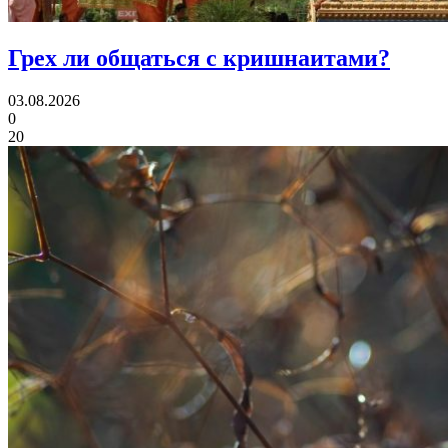
Грех ли
общаться с кришнаитами?
03.08.2026
0
20