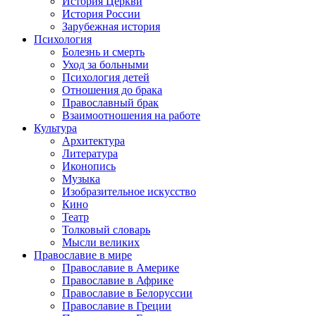
История Церкви
История России
Зарубежная история
Психология
Болезнь и смерть
Уход за больными
Психология детей
Отношения до брака
Православный брак
Взаимоотношения на работе
Культура
Архитектура
Литература
Иконопись
Музыка
Изобразительное искусство
Кино
Театр
Толковый словарь
Мысли великих
Православие в мире
Православие в Америке
Православие в Африке
Православие в Белоруссии
Православие в Греции