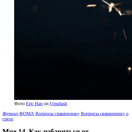
Фото
Eric Han
on
Unsplash
Журнал ФОМА
Вопросы священнику
Вопросы священнику о
грехе
Мне 14.
Как избавиться от