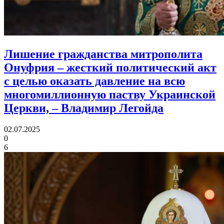
Лишение гражданства митрополита
Онуфрия – жесткий политический акт
с целью оказать давление на всю
многомиллионную паству Украинской
Церкви,
– Владимир Легойда
02.07.2025
0
6