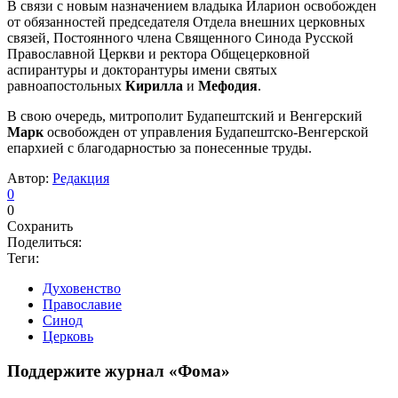
В связи с новым назначением владыка Иларион освобожден
от обязанностей председателя Отдела внешних церковных
связей, Постоянного члена Священного Синода Русской
Православной Церкви и ректора Общецерковной
аспирантуры и докторантуры имени святых
равноапостольных
Кирилла
и
Мефодия
.
В свою очередь, митрополит Будапештский и Венгерский
Марк
освобожден от управления Будапештско-Венгерской
епархией с благодарностью за понесенные труды.
Автор:
Редакция
0
0
Сохранить
Поделиться:
Теги:
Духовенство
Православие
Синод
Церковь
Поддержите журнал «Фома»