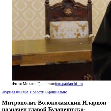
Фото: Михаил Гришечко/
foto.patriarchia.ru
Журнал ФОМА
Новости
Официально
Митрополит Волоколамский Иларион
назначен главой Будапештско-