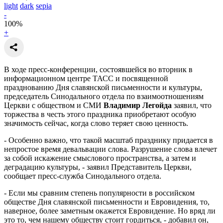
light
dark
sepia
-
100
%
+
В ходе пресс-конференции, состоявшейся во вторник в
информационном центре ТАСС и посвященной
празднованию Дня славянской письменности и культуры,
председатель Синодального отдела по взаимоотношениям
Церкви с обществом и СМИ
Владимир Легойда
заявил, что
торжества в честь этого праздника приобретают особую
значимость сейчас, когда слово теряет свою ценность.
- Особенно важно, что такой масштаб празднику придается в
непростое время девальвации слова. Разрушение слова влечет
за собой искажение смыслового пространства, а затем и
деградацию культуры, - заявил Представитель Церкви,
сообщает пресс-служба Синодального отдела.
- Если мы сравним степень популярности в российском
обществе Дня славянской письменности и Евровидения, то,
наверное, более заметным окажется Евровидение. Но вряд ли
это то, чем нашему обществу стоит гордиться, - добавил он,