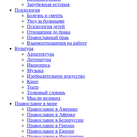
Зарубежная история
Психология
Болезнь и смерть
Уход за больными
Психология детей
Отношения до брака
Православный брак
Взаимоотношения на работе
Культура
Архитектура
Литература
Иконопись
Музыка
Изобразительное искусство
Кино
Театр
Толковый словарь
Мысли великих
Православие в мире
Православие в Америке
Православие в Африке
Православие в Белоруссии
Православие в Греции
Православие в Европе
Православие в Ингушетии