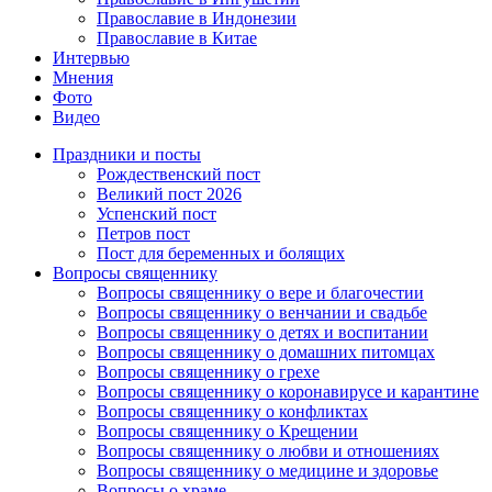
Православие в Индонезии
Православие в Китае
Интервью
Мнения
Фото
Видео
Праздники и посты
Рождественский пост
Великий пост 2026
Успенский пост
Петров пост
Пост для беременных и болящих
Вопросы священнику
Вопросы священнику о вере и благочестии
Вопросы священнику о венчании и свадьбе
Вопросы священнику о детях и воспитании
Вопросы священнику о домашних питомцах
Вопросы священнику о грехе
Вопросы священнику о коронавирусе и карантине
Вопросы священнику о конфликтах
Вопросы священнику о Крещении
Вопросы священнику о любви и отношениях
Вопросы священнику о медицине и здоровье
Вопросы о храме