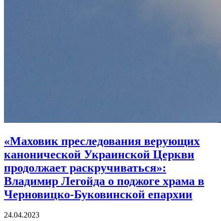
«Маховик преследования верующих
канонической Украинской Церкви
продолжает раскручиваться»:
Владимир Легойда о поджоге храма в
Черновицко-Буковинской епархии
24.04.2023