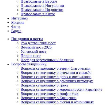
Православие в Европе
Православие в Ингушетии
Православие в Индонезии
Православие в Китае
Интервью
Мнения
Фото
Видео
Праздники и посты
Рождественский пост
Великий пост 2026
Успенский пост
Петров пост
Пост для беременных и болящих
Вопросы священнику
Вопросы священнику о вере и благочестии
Вопросы священнику о венчании и свадьбе
Вопросы священнику о детях и воспитании
Вопросы священнику о домашних питомцах
Вопросы священнику о грехе
Вопросы священнику о коронавирусе и карантине
Вопросы священнику о конфликтах
Вопросы священнику о Крещении
Вопросы священнику о любви и отношениях