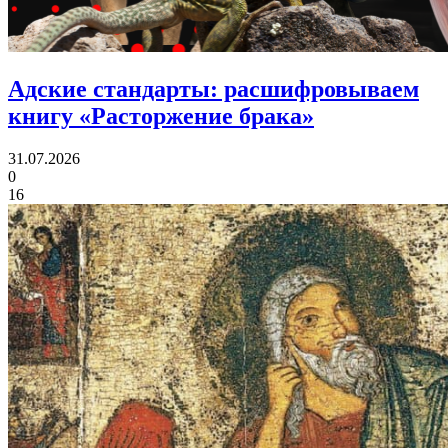
Адские стандарты:
расшифровываем
книгу «Расторжение брака»
31.07.2026
0
16