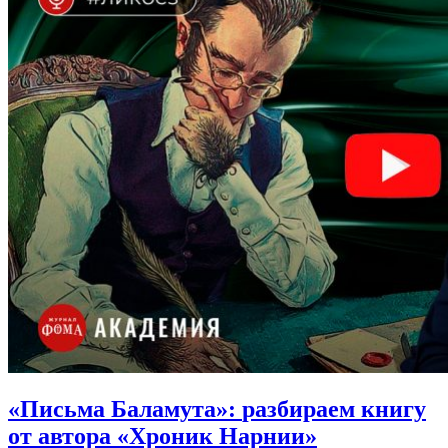
«Письма Баламута»:
разбираем книгу
от автора «Хроник Нарнии»