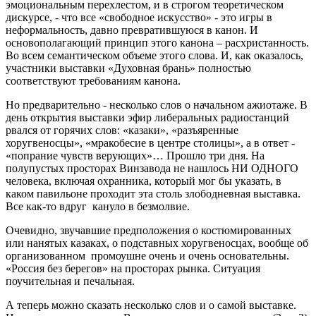
эмоциональным перехлестом, и в строгом теоретическом
дискурсе, - что все «свободное искусство» - это игры в
неформальность, давно превратившуюся в канон. И
основополагающий принцип этого канона – расхристанность.
Во всем семантическом объеме этого слова. И, как оказалось,
участники выставки «Духовная брань» полностью
соответствуют требованиям канона.
Но предварительно - несколько слов о начальном ажиотаже. В
день открытия выставки эфир либеральных радиостанций
рвался от горячих слов: «казаки», «разъяренные
хоругвеносцы», «мракобесие в центре столицы», а в ответ -
«попрание чувств верующих»… Прошло три дня. На
полупустых просторах Винзавода не нашлось НИ ОДНОГО
человека, включая охранника, который мог бы указать, в
каком павильоне проходит эта столь злободневная выставка.
Все как-то вдруг кануло в безмолвие.
Очевидно, звучавшие предположения о костюмированных
или нанятых казаках, о подставных хоругвеносцах, вообще об
организованном промоушне очень и очень основательны.
«Россия без берегов» на просторах рынка. Ситуация
поучительная и печальная.
А теперь можно сказать несколько слов и о самой выставке.