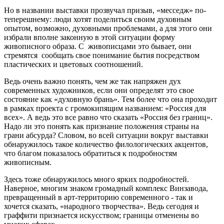
Но в названии выставки прозвучал призыв, «месседж» по-
теперешнему: люди хотят поделиться своим духовным
опытом, возможно, духовными проблемами, а для этого они
избрали вполне законную в этой ситуации форму
живописного образа. С живописцами это бывает, они
стремятся сообщать свое понимание бытия посредством
пластических и цветовых соотношений.
Ведь очень важно понять, чем же так напряжен дух
современных художников, если они определят это свое
состояние как «духовную брань». Тем более что она проходит
в рамках проекта с громокипящим названием: «Россия для
всех». А ведь это все равно что сказать «Россия без границ».
Надо ли это понять как признание положения страны на
грани абсурда? Словом, во всей ситуации вокруг выставки
обнаружилось такое количество филологических акцентов,
что благом показалось обратиться к подробностям
живописным.
Здесь тоже обнаружилось много ярких подробностей.
Наверное, многим знаком громадный комплекс Винзавода,
превращенный в арт-территорию современного - так и
хочется сказать, «народного творчества». Ведь сегодня и
граффити признается искусством; границы отменены во