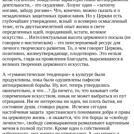
деятельности, - это скудоумие. Лозунг один – «затопчу
ногами, забоду рогами». Что, конечно, можно сказать и о
незадачливых защитниках православия. Но у Церкви есть
глубочайшее утверждение, ясный и всемерно осмысленный
тезис, есть двухтысячелетний опыт жизни в свете
определенных идей, породивший, кстати, великое
искусство… Интеллектуальная высота церковного посыла (не
говорим о мистическом) – это неисчерпаемый ресурс для
личного творческого развития. То, о чем говорит Церковь,
позитивно, жизнеутверждающе, плодотворно. Это нельзя
оспорить, глядя на проявления благодати, выразившиеся в
великих творениях церковного искусства.
А «гуманистические тенденции» в культуре были
продуктивны, пока были одушевлены пафосом
антицерковной борьбы. Ну, вот, теперь утвердились
окончательно, и что…? Да ничего, то, что называет себя
современным искусством, никак не может выбраться из пут
отрицания. Им не интересны ни идеи, ни плоть бытия, ни
состояние души, стоящих рядом. Исчезни сегодня
настойчивая защита христианского понимания добра и права
на церковную жизнь - и окажется, что эти борцы за «свободу
личности», свободу самовыражения размахивают картонным
мечом в полной пустоте. Кроме идеи о собственной
избранности, они ничего не утверждают. А «из ничего и