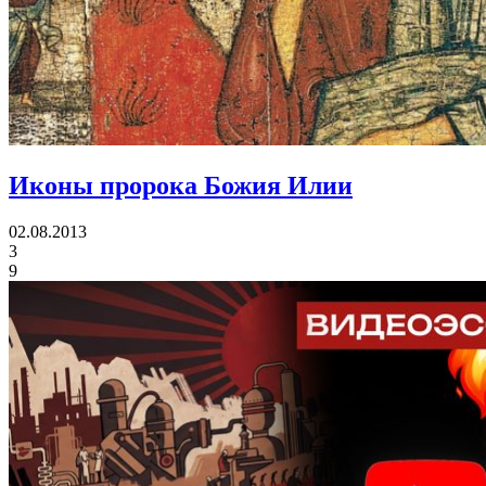
Иконы
пророка Божия Илии
02.08.2013
3
9