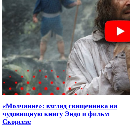
«Молчание»:
взгляд священника на
чудовищную книгу Эндо и фильм
Скорсезе