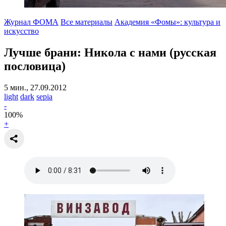
Журнал ФОМА
Все материалы
Академия «Фомы»: культура и
искусство
Лучше брани: Никола с нами (русская
пословица)
5 мин., 27.09.2012
light
dark
sepia
-
100
%
+