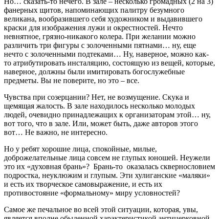
Но… сказать-то нечего. В зале – несколько громадных (2 на 3)
фанерных щитов, напоминающих палитру безумного
великана, вообразившего себя художником и выдавившего
краски для изображения лужи и окрестностей. Нечто
невнятное, грязно-никакого колера. При желании можно
различить три фигуры с золоченными пятнами… ну, еще
нечто с золоченными подтеками… Ну, наверное, можно как-
то атрибутировать инсталяцию, состоящую из вещей, которые,
наверное, должны были имитировать богослужебные
предметы. Вы не поверите, но это – все.
Чувства при созерцании? Нет, не возмущение. Скука и
щемящая жалость. В зале находилось несколько молодых
людей, очевидно принадлежащих к организаторам этой… ну,
вот того, что в зале. Или, может быть, даже авторов этого
вот… Не важно, не интересно.
Но у ребят хорошие лица, спокойные, милые,
доброжелательные лица совсем не глупых юношей. Неужели
это их «духовная брань»? Брань-то оказалась сквернословием
подростка, неуклюжим и глупым. Эти хулиганские «маляки»
и есть их творческое самовыражение, и есть их
противостояние «формальному» миру условностей?
Самое же печальное во всей этой ситуации, которая, увы,
является вполне обыденной характеристикой антицерковной