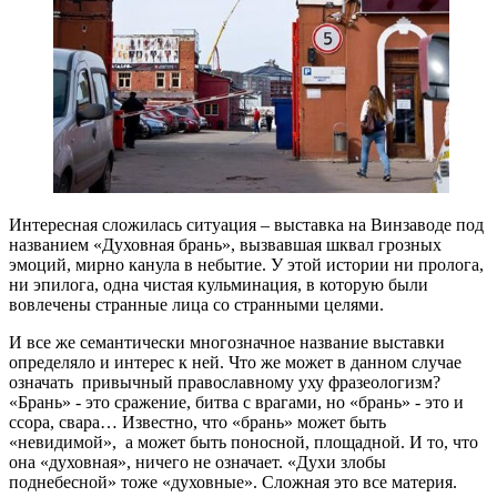
Интересная сложилась ситуация – выставка на Винзаводе под
названием «Духовная брань», вызвавшая шквал грозных
эмоций, мирно канула в небытие. У этой истории ни пролога,
ни эпилога, одна чистая кульминация, в которую были
вовлечены странные лица со странными целями.
И все же семантически многозначное название выставки
определяло и интерес к ней. Что же может в данном случае
означать привычный православному уху фразеологизм?
«Брань» - это сражение, битва с врагами, но «брань» - это и
ссора, свара… Известно, что «брань» может быть
«невидимой», а может быть поносной, площадной. И то, что
она «духовная», ничего не означает. «Духи злобы
поднебесной» тоже «духовные». Сложная это все материя.