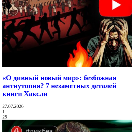
«О дивный новый мир»: безбожная
антиутопия?
7 незаметных деталей
книги Хаксли
27.07.2026
1
25