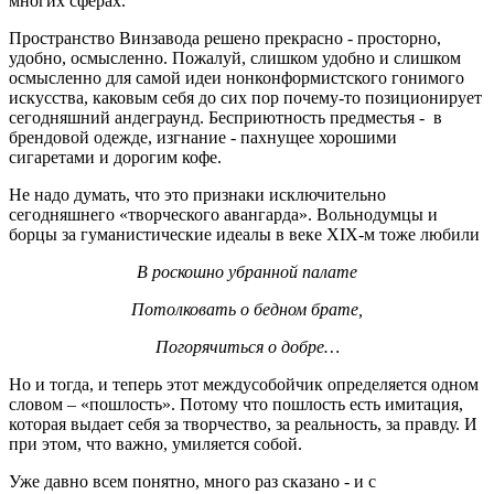
многих сферах.
Пространство Винзавода решено прекрасно - просторно,
удобно, осмысленно. Пожалуй, слишком удобно и слишком
осмысленно для самой идеи нонконформистского гонимого
искусства, каковым себя до сих пор почему-то позиционирует
сегодняшний андеграунд. Бесприютность предместья - в
брендовой одежде, изгнание - пахнущее хорошими
сигаретами и дорогим кофе.
Не надо думать, что это признаки исключительно
сегодняшнего «творческого авангарда». Вольнодумцы и
борцы за гуманистические идеалы в веке XIX-м тоже любили
В роскошно убранной палате
Потолковать о бедном брате,
Погорячиться о добре…
Но и тогда, и теперь этот междусобойчик определяется одном
словом – «пошлость». Потому что пошлость есть имитация,
которая выдает себя за творчество, за реальность, за правду. И
при этом, что важно, умиляется собой.
Уже давно всем понятно, много раз сказано - и с