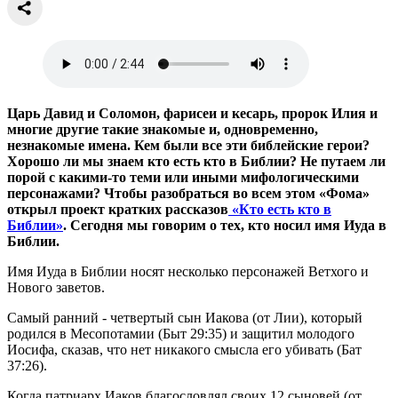
Царь Давид и Соломон, фарисеи и кесарь, пророк Илия и
многие другие такие знакомые и, одновременно,
незнакомые имена. Кем были все эти библейские герои?
Хорошо ли мы знаем кто есть кто в Библии? Не путаем ли
порой с какими-то теми или иными мифологическими
персонажами? Чтобы разобраться во всем этом «Фома»
открыл проект кратких рассказов
«Кто есть кто в
Библии»
. Сегодня мы говорим о тех, кто носил имя Иуда в
Библии.
Имя Иуда в Библии носят несколько персонажей Ветхого и
Нового заветов.
Самый ранний - четвертый сын Иакова (от Лии), который
родился в Месопотамии (Быт 29:35) и защитил молодого
Иосифа, сказав, что нет никакого смысла его убивать (Бат
37:26).
Когда патриарх Иаков благословлял своих 12 сыновей (от