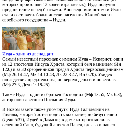
которых произошли 12 колен израилевых), Иуда получил
предпочтение перед братьями. Впоследствии потомки Иуды
стали составлять большинство населения Южной части
еврейского государства – Иудеи.
Иуда - один из двенадцати
Самый известный персонаж с именем Иуда – Искариот, один
из 12 апостолов Иисуса Христа, который был казначеем (Ин
12:6) и за 30 сребренников предал Христа первосвященникам
(Мф 26:14-47, Мк 14:10-43, Лк 22:3-47, Ин 6:70). Увидев
последствия предательства, он вернул деньги и повесился
(Мф 27:3, Деян 1: 18-25).
Также Иуда – один из братьев Господних (Мф 13:55, Мк 6:3),
автор новозаветного Послания Иуды.
В Новом завете также упомянуты Иуда Галилеянин из
Гамалы, который хотел поднять восстание, но безуспешно
(Деян 5:37), Иудей в Дамаске, в доме которого молился
ослепший Савл, будущий апостол Павел, где его и нашел