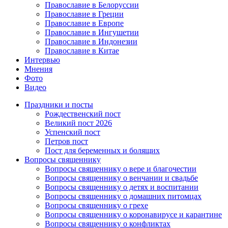
Православие в Белоруссии
Православие в Греции
Православие в Европе
Православие в Ингушетии
Православие в Индонезии
Православие в Китае
Интервью
Мнения
Фото
Видео
Праздники и посты
Рождественский пост
Великий пост 2026
Успенский пост
Петров пост
Пост для беременных и болящих
Вопросы священнику
Вопросы священнику о вере и благочестии
Вопросы священнику о венчании и свадьбе
Вопросы священнику о детях и воспитании
Вопросы священнику о домашних питомцах
Вопросы священнику о грехе
Вопросы священнику о коронавирусе и карантине
Вопросы священнику о конфликтах