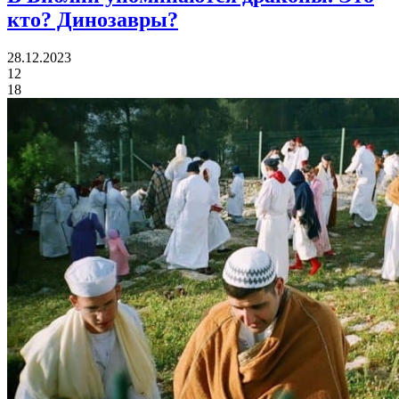
кто? Динозавры?
28.12.2023
12
18