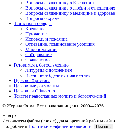
Вопросы священнику о Крещении
Вопросы священнику о любви и отношениях
Вопросы священнику о медицине и здоровье
Вопросы о храме
Таинства и обряды
Крещение
Причастие
Исповедь и покаяние
Отпевание, поминовение усопших
Миропомазание
Соборование
Священство
Готовимся к богослужению
Литургия с пояснением
Всенощное бдение с пояснением
Церковь Христова
Церковные документы
Церковь и Общество
Тексты православных молитв и богослужений
© Журнал Фома. Все права защищены, 2000—2026
Наверх
Используем файлы (cookie) для корректной работы сайта.
Подробнее в
Политике конфиденциальности
.
Принять