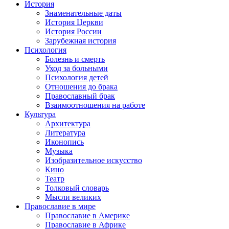
История
Знаменательные даты
История Церкви
История России
Зарубежная история
Психология
Болезнь и смерть
Уход за больными
Психология детей
Отношения до брака
Православный брак
Взаимоотношения на работе
Культура
Архитектура
Литература
Иконопись
Музыка
Изобразительное искусство
Кино
Театр
Толковый словарь
Мысли великих
Православие в мире
Православие в Америке
Православие в Африке