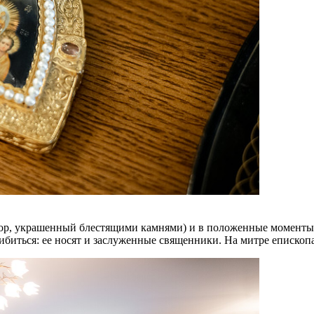
ор, украшенный блестящими камнями) и в положенные моменты б
иться: ее носят и заслуженные священники. На митре епископа е