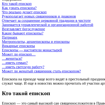
Кто такой епископ
Как узнать епископа?
Что реально делает епископ
Рукополагает новых священников и диаконов
Отвечает за сохранение церковной традиции в чистоте
Занимается управленческой и организационной работой
Возглавляет богослужение
Какие бывают епископы?
Патриарх
Митрополиты, архиепископы и епископы
Викарные епископы
Епископы — настоятели монастырей
Может ли епископ…
…жениться?
…иметь семью?
…иметь светскую работу?
Может ли женатый священник стать епископом?
Епископа на приходе чаще всего видят в престольный праздник
служат чаще. И еще в новостях можно прочитать об участии арх
Кто такой епископ
Епископ — это самый высокий сан священнослужителя в Правос