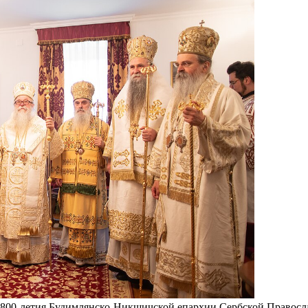
ие 800-летия Будимлянско-Никшичской епархии Сербской Правос