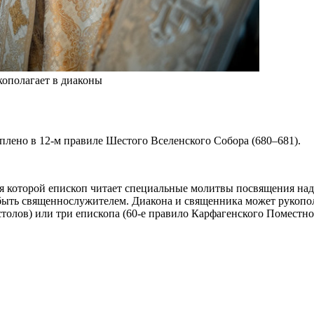
ополагает в диаконы
плено в 12-м правиле Шестого Вселенского Собора (680–681).
я которой епископ читает специальные молитвы посвящения над 
ь быть священнослужителем. Диакона и священника может рукопо
олов) или три епископа (60-е правило Карфагенского Поместног