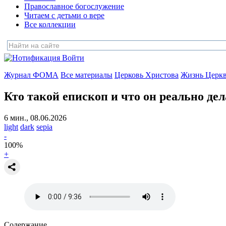
Православное богослужение
Читаем с детьми о вере
Все коллекции
Войти
Журнал ФОМА
Все материалы
Церковь Христова
Жизнь Церк
Кто такой епископ
и что он реально дел
6 мин., 08.06.2026
light
dark
sepia
-
100
%
+
Содержание