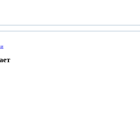
ви
ает