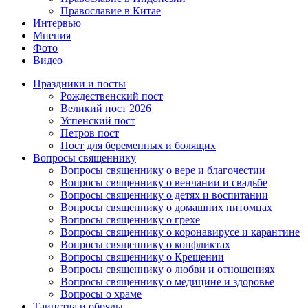
Православие в Китае
Интервью
Мнения
Фото
Видео
Праздники и посты
Рождественский пост
Великий пост 2026
Успенский пост
Петров пост
Пост для беременных и болящих
Вопросы священнику
Вопросы священнику о вере и благочестии
Вопросы священнику о венчании и свадьбе
Вопросы священнику о детях и воспитании
Вопросы священнику о домашних питомцах
Вопросы священнику о грехе
Вопросы священнику о коронавирусе и карантине
Вопросы священнику о конфликтах
Вопросы священнику о Крещении
Вопросы священнику о любви и отношениях
Вопросы священнику о медицине и здоровье
Вопросы о храме
Таинства и обряды