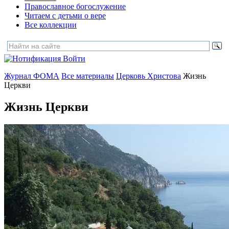
Православное богослужение
Читаем с детьми о вере
Все коллекции
Войти
Журнал ФОМА
Все материалы
Церковь Христова
Жизнь
Церкви
Жизнь Церкви