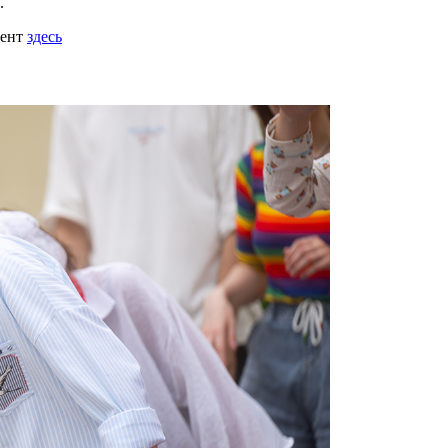
.
мент
здесь