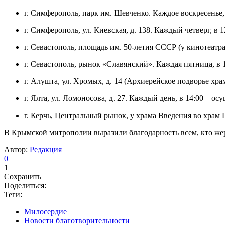
г. Симферополь, парк им. Шевченко. Каждое воскресенье, с
г. Симферополь, ул. Киевская, д. 138. Каждый четверг, в 12
г. Севастополь, площадь им. 50-летия СССР (у кинотеатра 
г. Севастополь, рынок «Славянский». Каждая пятница, в 11
г. Алушта, ул. Хромых, д. 14 (Архиерейское подворье хра
г. Ялта, ул. Ломоносова, д. 27. Каждый день, в 14:00 – ос
г. Керчь, Центральный рынок, у храма Введения во храм П
В Крымской митрополии выразили благодарность всем, кто жер
Автор:
Редакция
0
1
Сохранить
Поделиться:
Теги:
Милосердие
Новости благотворительности