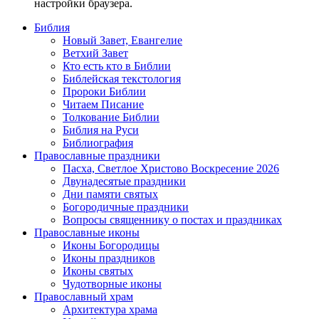
настройки браузера.
Библия
Новый Завет, Евангелие
Ветхий Завет
Кто есть кто в Библии
Библейская текстология
Пророки Библии
Читаем Писание
Толкование Библии
Библия на Руси
Библиография
Православные праздники
Пасха, Светлое Христово Воскресение 2026
Двунадесятые праздники
Дни памяти святых
Богородичные праздники
Вопросы священнику о постах и праздниках
Православные иконы
Иконы Богородицы
Иконы праздников
Иконы святых
Чудотворные иконы
Православный храм
Архитектура храма