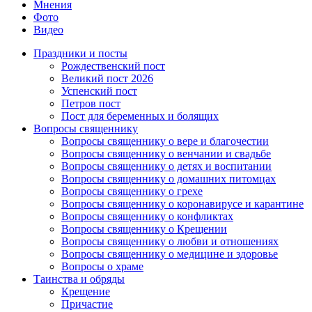
Мнения
Фото
Видео
Праздники и посты
Рождественский пост
Великий пост 2026
Успенский пост
Петров пост
Пост для беременных и болящих
Вопросы священнику
Вопросы священнику о вере и благочестии
Вопросы священнику о венчании и свадьбе
Вопросы священнику о детях и воспитании
Вопросы священнику о домашних питомцах
Вопросы священнику о грехе
Вопросы священнику о коронавирусе и карантине
Вопросы священнику о конфликтах
Вопросы священнику о Крещении
Вопросы священнику о любви и отношениях
Вопросы священнику о медицине и здоровье
Вопросы о храме
Таинства и обряды
Крещение
Причастие