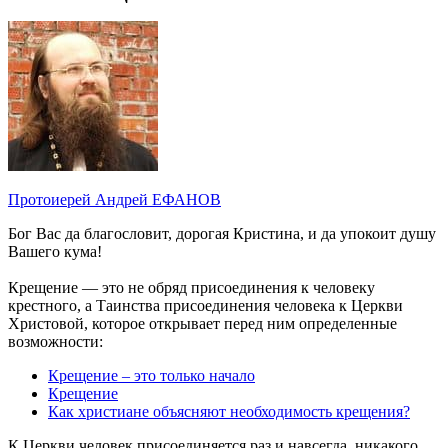
Протоиерей Андрей ЕФАНОВ
Бог Вас да благословит, дорогая Кристина, и да упокоит душу
Вашего кума!
Крещение — это не обряд присоединения к человеку
крестного, а Таинства присоединения человека к Церкви
Христовой, которое открывает перед ним определенные
возможности:
Крещение – это только начало
Крещение
Как христиане объясняют необходимость крещения?
К Церкви человек присоединяется раз и навсегда, никакого