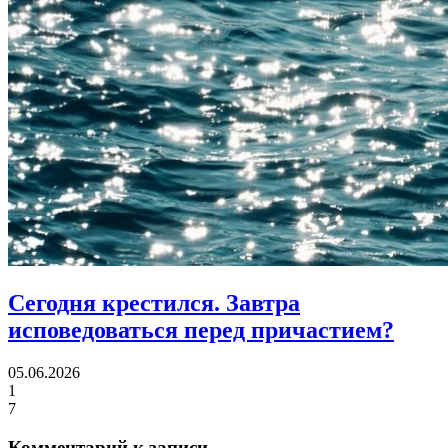
Сегодня крестился.
Завтра
исповедоваться перед причастием?
05.06.2026
1
7
Комментарий к записи