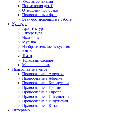
Уход за больными
Психология детей
Отношения до брака
Православный брак
Взаимоотношения на работе
Культура
Архитектура
Литература
Иконопись
Музыка
Изобразительное искусство
Кино
Театр
Толковый словарь
Мысли великих
Православие в мире
Православие в Америке
Православие в Африке
Православие в Белоруссии
Православие в Греции
Православие в Европе
Православие в Ингушетии
Православие в Индонезии
Православие в Китае
Интервью