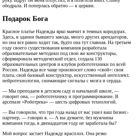
руку. Вдруг он меня отпустил, и я полетела вниз. Спину
ободрала. И поперлась обратно — к церкви.
Подарок Бога
Красное платье Надежды ярко маячит в темных коридорах.
Здесь, в здании бывшего завода, много других арендаторов,
но она все равно ходит так, будто она тут главная. На третьем
году своего существования компания разработала
образовательные методики под свои же конструкторы,
сформировала методический отдел, создала 130
образовательных центров и клубов робототехники по всей
России. Надежда все чаще произносит слово «свой»: своя
плата, свой базовый конструктор, искусственный интеллект,
нейротехнологии, снимающие сигналы с мозга и сердца.
— Мы преподаем в детском саду и начальной школе, —
говорит она, — робототехнику и программирование. В
арсенале «Роботрека» — шесть цифровых технологий.
— Вы говорили, что три года назад от вас ушел ваш бизнес-
партнер, — говорю я. — А вы думаете, без мужчины
компания тогда, в двенадцатом году не заработала бы?
Мой вопрос застает Надежду врасплох. Она резко