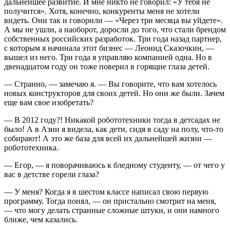
дальнейшее развитие. И мне никто не говорил: «У тебя не
получится». Хотя, конечно, конкуренты меня не хотели
видеть. Они так и говорили — «Через три месяца вы уйдете».
А мы не ушли, а наоборот, доросли до того, что стали брендом
собственных российских разработок. Три года назад партнер,
с которым я начинала этот бизнес — Леонид Сказочкин, —
вышел из него. Три года я управляю компанией одна. Но в
двенадцатом году он тоже поверил в горящие глаза детей.
— Странно, — замечаю я. — Вы говорите, что вам хотелось
новых конструкторов для своих детей. Но они же были. Зачем
еще вам свое изобретать?
— В 2012 году?! Никакой робототехники тогда в детсадах не
было! А в Азии я видела, как дети, сидя в саду на полу, что-то
собирают! А это же база для всей их дальнейшей жизни —
робототехника.
— Егор, — я поворачиваюсь к бледному студенту, — от чего у
вас в детстве горели глаза?
— У меня? Когда я в шестом классе написал свою первую
программу. Тогда понял, — он пристально смотрит на меня,
— что могу делать странные сложные штуки, и они намного
ближе, чем казались.