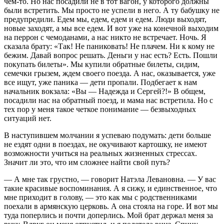
чем-то. Но нас посадили не в тот вагон, у которого должны
были встретить. Мы просто не успели в него. А ту бабушку не
предупредили. Едем мы, едем, едем и едем. Люди выходят,
новые заходят, а мы все едем. И вот уже на конечной выходим
на перрон с чемоданами, а нас никто не встречает. Ночь. Я
сказала брату: «Так! Не паниковать! Не плачем. Ни к кому не
бежим. Давай вопрос решать. Деньги у нас есть? Есть. Пошли
покупать билеты». Мы купили обратные билеты, сидим,
семечки грызем, ждем своего поезда. А нас, оказывается, уже
все ищут, уже паника — дети пропали. Подбегает к нам
начальник вокзала: «Вы — Надежда и Сергей?!» В общем,
посадили нас на обратный поезд, и мама нас встретила. Но с
тех пор у меня такое четкое понимание — безвыходных
ситуаций нет.
В наступившем молчании я успеваю подумать: дети больше
не ездят одни в поездах, не окучивают картошку, не имеют
возможности учиться на реальных жизненных стрессах.
Значит ли это, что им сложнее найти свой путь?
— А мне так грустно, — говорит Натэла Левановна. — У вас
такие красивые воспоминания. А я сижу, и единственное, что
мне приходит в голову, — это как мы с родственниками
поехали в армянскую церковь. А она стояла на горе. И вот мы
туда поперлись и почти доперлись. Мой брат держал меня за