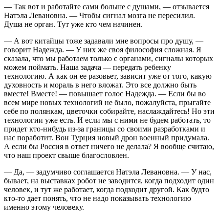
— Так вот и работайте сами больше с душами, — отзывается
Натэла Левановна. — Чтобы сигнал мозга не пересилил.
Душа не орган. Тут уже кто чем начинен.
— А вот китайцы тоже задавали мне вопросы про душу, —
говорит Надежда. — У них же своя философия сложная. Я
сказала, что мы работаем только с органами, сигналы которых
можем поймать. Наша задача — передать ребенку
технологию. А как он ее разовьет, зависит уже от того, какую
духовность и мораль в него вложат. Это все должно быть
вместе! Вместе! — повышает голос Надежда. — Если бы во
всем мире новых технологий не было, пожалуйста, прыгайте
себе по полянкам, цветочки собирайте, наслаждайтесь! Но эти
технологии уже есть. И если мы с ними не будем работать, то
придет кто-нибудь из-за границы со своими разработками и
нас поработит. Вон Турция новый дрон военный придумала.
А если бы Россия в ответ ничего не делала? Я вообще считаю,
что наш проект свыше благословлен.
— Да, — задумчиво соглашается Натэла Левановна. — У нас,
бывает, на выставках робот не заводится, когда подходит один
человек, и тут же работает, когда подходит другой. Как будто
кто-то дает понять, что не надо показывать технологию
именно этому человеку.