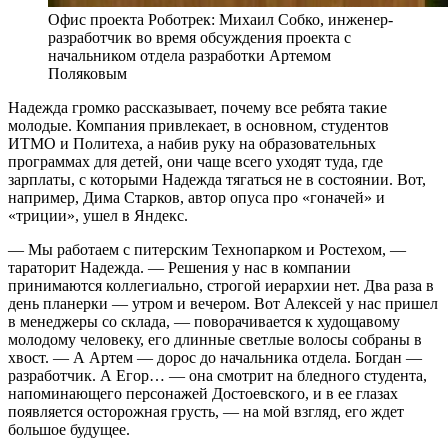
Офис проекта Роботрек: Михаил Собко, инженер-
разработчик во время обсуждения проекта с
начальником отдела разработки Артемом
Поляковым
Надежда громко рассказывает, почему все ребята такие
молодые. Компания привлекает, в основном, студентов
ИТМО и Политеха, а набив руку на образовательных
программах для детей, они чаще всего уходят туда, где
зарплаты, с которыми Надежда тягаться не в состоянии. Вот,
например, Дима Старков, автор опуса про «гоначей» и
«триции», ушел в Яндекс.
— Мы работаем с питерским Технопарком и Ростехом, —
тараторит Надежда. — Решения у нас в компании
принимаются коллегиально, строгой иерархии нет. Два раза в
день планерки — утром и вечером. Вот Алексей у нас пришел
в менеджеры со склада, — поворачивается к худощавому
молодому человеку, его длинные светлые волосы собраны в
хвост. — А Артем — дорос до начальника отдела. Богдан —
разработчик. А Егор… — она смотрит на бледного студента,
напоминающего персонажей Достоевского, и в ее глазах
появляется осторожная грусть, — на мой взгляд, его ждет
большое будущее.