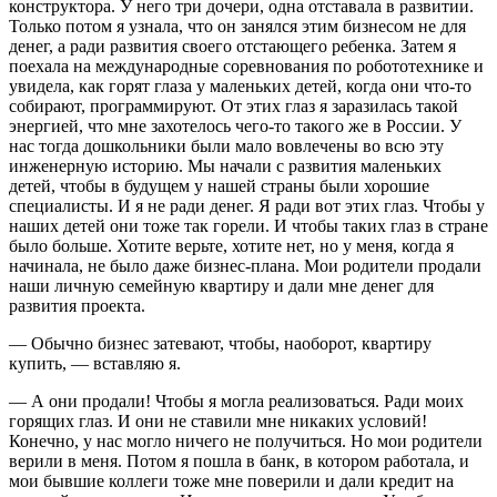
конструктора. У него три дочери, одна отставала в развитии.
Только потом я узнала, что он занялся этим бизнесом не для
денег, а ради развития своего отстающего ребенка. Затем я
поехала на международные соревнования по робототехнике и
увидела, как горят глаза у маленьких детей, когда они что-то
собирают, программируют. От этих глаз я заразилась такой
энергией, что мне захотелось чего-то такого же в России. У
нас тогда дошкольники были мало вовлечены во всю эту
инженерную историю. Мы начали с развития маленьких
детей, чтобы в будущем у нашей страны были хорошие
специалисты. И я не ради денег. Я ради вот этих глаз. Чтобы у
наших детей они тоже так горели. И чтобы таких глаз в стране
было больше. Хотите верьте, хотите нет, но у меня, когда я
начинала, не было даже бизнес-плана. Мои родители продали
наши личную семейную квартиру и дали мне денег для
развития проекта.
— Обычно бизнес затевают, чтобы, наоборот, квартиру
купить, — вставляю я.
— А они продали! Чтобы я могла реализоваться. Ради моих
горящих глаз. И они не ставили мне никаких условий!
Конечно, у нас могло ничего не получиться. Но мои родители
верили в меня. Потом я пошла в банк, в котором работала, и
мои бывшие коллеги тоже мне поверили и дали кредит на