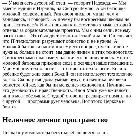
— У меня есть духовный отец, — говорит Надежда. — Мы
вместе ездили в Израиль, на Святую Землю. А он батюшка
молодой, современный. Разговорились, он узнал, чем я
занимаюсь, и говорит: «А почему бы воскресным школам не
пригласить вас?» И мы поехали к настоятелю храма, который
отвечал за образовательные проекты. Мы с ним сели, все ему
рассказали… Это был достаточно жесткий диалог. Он считает,
что IT-технологии разрушают общество и не нужны. А
молодой батюшка напомнил ему, что вопрос, нужны или не
нужны, больше не стоит: мы давно живем в этих технологиях.
С воскресными школами у нас ничего не получилось. Но тот
молодой батюшка приходил сюда и освящал наше помещение.
Мое мнение: технологии — это просто технологии. Если в
ребенке будет жив закон Божий, он не использует технологию
во зло. Скоро у нас дома умные будут, но начинка человека
остается той же, как бы ни менялись технологии. Начинка —
это духовность и нравственность. Илон Маск уже вживляет
чип в мозг обезьяны. С одной стороны, расширяет память, но
с другой — программирует человека. Вот этого Церковь и
боится.
Неличное личное пространство
По экрану компьютера бегут колеблющиеся волны