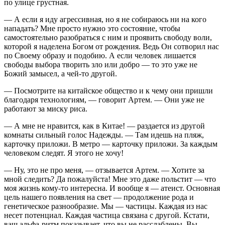
по улице грустная.
— А если я иду агрессивная, но я не собираюсь ни на кого
нападать? Мне просто нужно это состояние, чтобы
самостоятельно разобраться с ним и проявить свободу воли,
которой я наделена Богом от рождения. Ведь Он сотворил нас
по Cвоему образу и подобию. А если человек лишается
свободы выбора творить зло или добро — то это уже не
Божий замысел, а чей-то другой.
— Посмотрите на китайское общество и к чему они пришли
благодаря технологиям, — говорит Артем. — Они уже не
работают за миску риса.
— А мне не нравится, как в Китае! — раздается из другой
комнаты сильный голос Надежды. — Там идешь на пляж,
карточку приложи. В метро — карточку приложи. За каждым
человеком следят. Я этого не хочу!
— Ну, это не про меня, — отзывается Артем. — Хотите за
мной следить? Да пожалуйста! Мне это даже польстит — что
моя жизнь кому-то интересна. И вообще я — атеист. Основная
цель нашего появления на свет — продолжение рода и
генетическое разнообразие. Мы — частицы. Каждая из нас
несет потенциал. Каждая частица связана с другой. Кстати,
ваш альфа-ритм показывает, что вы не расслаблены. Вы