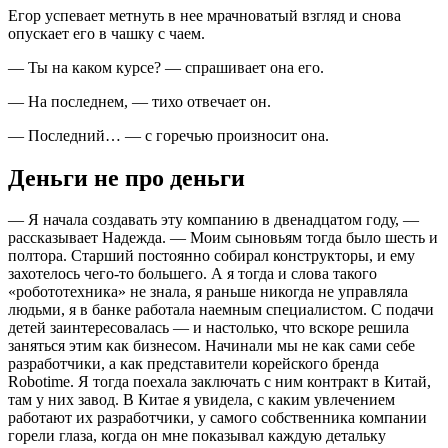
Егор успевает метнуть в нее мрачноватый взгляд и снова
опускает его в чашку с чаем.
— Ты на каком курсе? — спрашивает она его.
— На последнем, — тихо отвечает он.
— Последний… — с горечью произносит она.
Деньги не про деньги
— Я начала создавать эту компанию в двенадцатом году, —
рассказывает Надежда. — Моим сыновьям тогда было шесть и
полтора. Старший постоянно собирал конструкторы, и ему
захотелось чего-то большего. А я тогда и слова такого
«робототехника» не знала, я раньше никогда не управляла
людьми, я в банке работала наемным специалистом. С подачи
детей заинтересовалась — и настолько, что вскоре решила
заняться этим как бизнесом. Начинали мы не как сами себе
разработчики, а как представители корейского бренда
Robotime. Я тогда поехала заключать с ним контракт в Китай,
там у них завод. В Китае я увидела, с каким увлечением
работают их разработчики, у самого собственника компании
горели глаза, когда он мне показывал каждую детальку