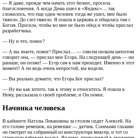
— Я даже, прежде чем начать этот бизнес, просила
благословения. А когда Дима ушел в «Яндекс»… так
сложилось, что еще один человек тогда же ушел, мне было
тяжело. До слез тяжело. Я пошла в церковь и общалась там с
Богом. Просила, чтобы во мне не было обид и чтобы прислал
разработчика.
— Ну и что, помог?
— А вы знаете, помог! Прислал… — совсем низким шепотом
говорит она, — прислал мне Егора. На следующей день — ни
раньше, ни позже! — Егор сам к нам приходит. Именно в этот
момент! А он ведь очень непростой, вы видели.
— Вы реально думаете, что Егора Бог прислал?
— Ну вы как хотите, так к этому и относитесь. Я пошла к
Нему, рассказала о своей проблеме, и Он помог.
Начинка человека
В кабинете Натэлы Левановны за столом сидит Алексей. На
его голове ремешок, на ремешке — датчик. Сонными глазами
он смотрит на собранный из конструктора миксер, и тот со
стрекотом взбивает воздух. Видимо, приводимый в движение