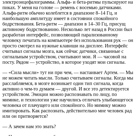
электроэнцефалограммы. Альфа- и бета-ритмы пульсируют на
пиках. У меня на голове — ремень с восемью датчиками.
Альфа-ритм обычно колеблется в диапазоне 8–14 Гц, и
наибольшую амплитуду имеет в состоянии спокойного
бодрствования. Бета-ритм — диапазон в 14–30 Гц, присущ
активному бодрствованию. Несколько лет назад в России был
разработан интерфейс, позволяющий парализованному
человеку печатать на компьютере без использования рук — он
просто смотрел на нужные клавиши на дисплее. Интерфейс
считывал сигналы мозга, как сейчас датчики, связанные с
сигнальным устройством, считывают мои. Я — часовой на
посту. Рядом — устройство, в которое уходят мои сигналы.
— «Сила мысли» тут ни при чем, — настаивает Артем. — Мы
не можем читать мысли. Только считываем сигналы. Когда мы
расслабляемся, в мозге возникает один тип сигнала, когда
активно о чем-то думаем — другой. И все это детектируется
устройством. Эмоции можно распознавать по лицу, по
мимике, и технологии уже научились отличать улыбающегося
человека от плачущего или спокойного. Но мимику можно
имитировать. Как распознать, действительно мне человек рад
или он притворяется?
— А зачем нам это знать?