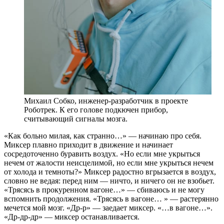
Михаил Собко, инженер-разработчик в проекте
Роботрек. К его голове подкючен прибор,
считывающий сигналы мозга.
«Как больно милая, как странно…» — начинаю про себя.
Миксер плавно приходит в движение и начинает
сосредоточенно буравить воздух. «Но если мне укрыться
нечем от жалости неисцелимой, но если мне укрыться нечем
от холода и темноты?» Миксер радостно вгрызается в воздух,
словно не ведая: перед ним — ничто, и ничего он не взобьет.
«Трясясь в прокуренном вагоне…» — сбиваюсь и не могу
вспомнить продолжения. «Трясясь в вагоне… » — растерянно
мечется мой мозг. «Др-р» — заедает миксер. «…в вагоне…».
«Др-др-др» — миксер останавливается.