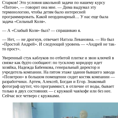
Старков! Это условия школьной задачи по нашему курсу
«Питон», — говорит она мне. — Дима выдумал эту
терминологию, чтобы детям было интересней
программировать. Какой неординарный… У нас еще была
задача «Сильный Коля».
— А «Слабый Коля» был? — спрашиваю я.
— Нет, — не дрогнув, отвечает Натэла Левановна. — Но был
«Простой Андрей». И следующий уровень — «Андрей не так-
то прост».
Уверенный стук каблуков по отбитой плитке и звон ключей в
связке как будто сообщают: по тусклому коридору идет
хозяйка, Надежда Бабенкова, генеральный директор и
учредитель компании. На пятом этаже здания бывшего завода
«Позитрон» в большом помещении сидит костяк компании —
разработчики. Артем, Алексей, Богдан и Егор. Знакомый
фотограф шутит, что программист, в отличие от воды, бывает
только в двух состояниях — с кружкой чая/кофе или без нее.
Сейчас все четверо с кружками.