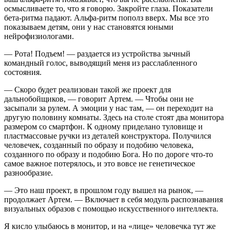
осмысливаете то, что я говорю. Закройте глаза. Показатели
бета-ритма падают. Альфа-ритм пополз вверх. Мы все это
показываем детям, они у нас становятся юными
нейрофизиологами.
— Рота! Подъем! — раздается из устройства зычный
командный голос, выводящий меня из расслабленного
состояния.
— Скоро будет реализован такой же проект для
дальнобойщиков, — говорит Артем. — Чтобы они не
засыпали за рулем. А эмоции у нас там, — он переходит на
другую половину комнаты. Здесь на столе стоят два монитора
размером со смартфон. К одному приделано туловище и
пластмассовые ручки из деталей конструктора. Получился
человечек, созданный по образу и подобию человека,
созданного по образу и подобию Бога. Но по дороге что-то
самое важное потерялось, и это вовсе не генетическое
разнообразие.
— Это наш проект, в прошлом году вышел на рынок, —
продолжает Артем. — Включает в себя модуль распознавания
визуальных образов с помощью искусственного интеллекта.
Я кисло улыбаюсь в монитор, и на «лице» человечка тут же