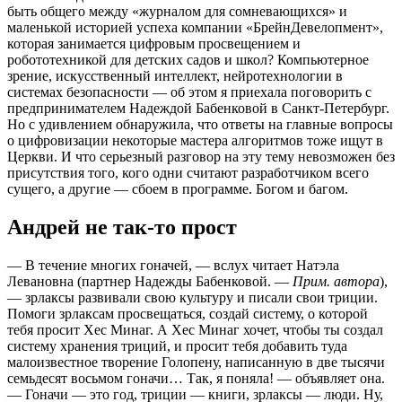
быть общего между «журналом для сомневающихся» и
маленькой историей успеха компании «БрейнДевелопмент»,
которая занимается цифровым просвещением и
робототехникой для детских садов и школ? Компьютерное
зрение, искусственный интеллект, нейротехнологии в
системах безопасности — об этом я приехала поговорить с
предпринимателем Надеждой Бабенковой в Санкт-Петербург.
Но с удивлением обнаружила, что ответы на главные вопросы
о цифровизации некоторые мастера алгоритмов тоже ищут в
Церкви. И что серьезный разговор на эту тему невозможен без
присутствия того, кого одни считают разработчиком всего
сущего, а другие — сбоем в программе. Богом и багом.
Андрей не так-то прост
— В течение многих гоначей, — вслух читает Натэла
Левановна (партнер Надежды Бабенковой. —
Прим. автора
),
— зрлаксы развивали свою культуру и писали свои триции.
Помоги зрлаксам просвещаться, создай систему, о которой
тебя просит Хес Минаг. А Хес Минаг хочет, чтобы ты создал
систему хранения триций, и просит тебя добавить туда
малоизвестное творение Голопену, написанную в две тысячи
семьдесят восьмом гоначи… Так, я поняла! — объявляет она.
— Гоначи — это год, триции — книги, зрлаксы — люди. Ну,