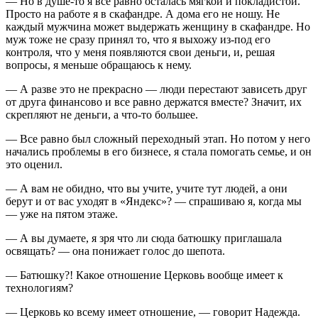
— Но в душе-то я все равно осталась мягкой и покладистой.
Просто на работе я в скафандре. А дома его не ношу. Не
каждый мужчина может выдержать женщину в скафандре. Но
муж тоже не сразу принял то, что я выхожу из-под его
контроля, что у меня появляются свои деньги, и, решая
вопросы, я меньше обращаюсь к нему.
— А разве это не прекрасно — люди перестают зависеть друг
от друга финансово и все равно держатся вместе? Значит, их
скрепляют не деньги, а что-то большее.
— Все равно был сложный переходный этап. Но потом у него
начались проблемы в его бизнесе, я стала помогать семье, и он
это оценил.
— А вам не обидно, что вы учите, учите тут людей, а они
берут и от вас уходят в «Яндекс»? — спрашиваю я, когда мы
— уже на пятом этаже.
— А вы думаете, я зря что ли сюда батюшку приглашала
освящать? — она понижает голос до шепота.
— Батюшку?! Какое отношение Церковь вообще имеет к
технологиям?
— Церковь ко всему имеет отношение, — говорит Надежда.