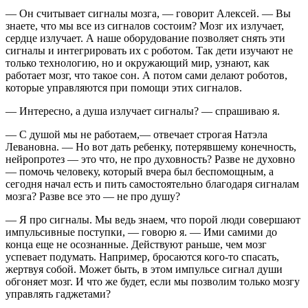
— Он считывает сигналы мозга, — говорит Алексей. — Вы
знаете, что мы все из сигналов состоим? Мозг их излучает,
сердце излучает. А наше оборудование позволяет снять эти
сигналы и интегрировать их с роботом. Так дети изучают не
только технологию, но и окружающий мир, узнают, как
работает мозг, что такое сон. А потом сами делают роботов,
которые управляются при помощи этих сигналов.
— Интересно, а душа излучает сигналы? — спрашиваю я.
— С душой мы не работаем,— отвечает строгая Натэла
Левановна. — Но вот дать ребенку, потерявшему конечность,
нейропротез — это что, не про духовность? Разве не духовно
— помочь человеку, который вчера был беспомощным, а
сегодня начал есть и пить самостоятельно благодаря сигналам
мозга? Разве все это — не про душу?
— Я про сигналы. Мы ведь знаем, что порой люди совершают
импульсивные поступки, — говорю я. — Ими самими до
конца еще не осознанные. Действуют раньше, чем мозг
успевает подумать. Например, бросаются кого-то спасать,
жертвуя собой. Может быть, в этом импульсе сигнал души
обгоняет мозг. И что же будет, если мы позволим только мозгу
управлять гаджетами?