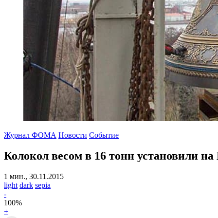
Журнал ФОМА
Новости
Событие
Колокол весом в 16 тонн установили на
1 мин., 30.11.2015
light
dark
sepia
-
100
%
+