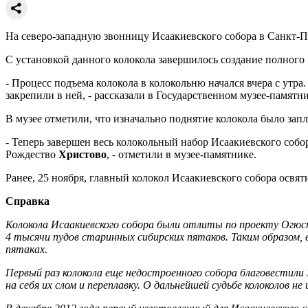
На северо-западную звонницу Исаакиевского собора в Санкт-П
С установкой данного колокола завершилось создание полного 
- Процесс подъема колокола в колокольню начался вчера с утра
закрепили в ней, - рассказали в Государственном музее-памятн
В музее отметили, что изначально поднятие колокола было запл
- Теперь завершен весь колокольный набор Исаакиевского соб
Рождество
Христово
, - отметили в музее-памятнике.
Ранее, 25 ноября, главный колокол Исаакиевского собора освя
Справка
Колокола Исаакиевского собора были отлиты по проекту Огюс
4 тысячи пудов старинных сибирских пятаков. Таким образом, 
пятаках.
Первый раз колокола еще недостроенного собора благовестили 
на себя их слом и переплавку. О дальнейшей судьбе колоколов не