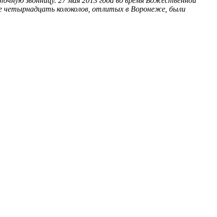
точную звонницу. 27 мая 2013 года во время Божественной
еще четырнадцать колоколов, отлитых в Воронеже, были