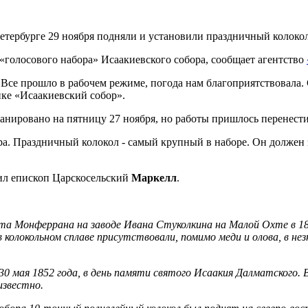
етербурге 29 ноября подняли и установили праздничный колокол
«голосового набора» Исаакиевского собора, сообщает агентство
. Все прошло в рабочем режиме, погода нам благоприятствовала.
ике «Исаакиевский собор».
анировано на пятницу 27 ноября, но работы пришлось перенести 
ора. Праздничный колокол - самый крупный в наборе. Он должен
тил епископ Царскосельский
Маркелл
.
та Монферрана на заводе Ивана Стуколкина на Малой Охте в 18
в колокольном сплаве присутствовали, помимо меди и олова, в не
30 мая 1852 года, в день памяти святого Исаакия Далматского. 
 известно.