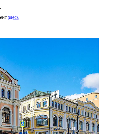
.
мент
здесь