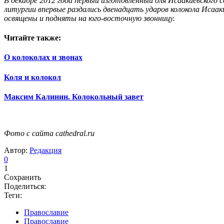
В декабре 2012 года первый изготовленный для Исаакиевского 
литургии впервые раздались двенадцать ударов колокола Исаа
освящены и подняты на юго-восточную звонницу.
Читайте также:
О колоколах и звонах
Коля и колокол
Максим Калинин. Колокольный завет
Фото с сайта cathedral.ru
Автор:
Редакция
0
1
Сохранить
Поделиться:
Теги:
Православие
Православие