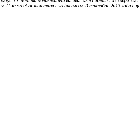
собора 10-тонный полиелейный колокол был поднят на северо-вос
кия. С этого дня звон стал ежедневным. В сентябре 2013 года 