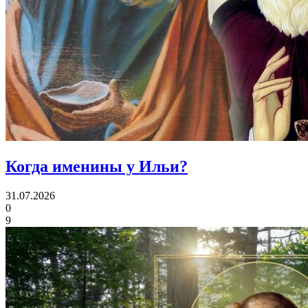
Когда именины
у Ильи?
31.07.2026
0
9