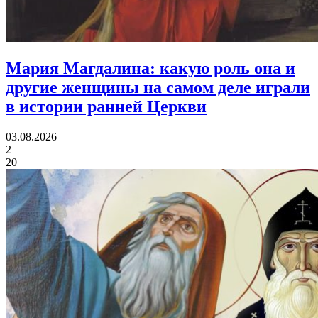
Мария Магдалина:
какую роль она и
другие женщины на самом деле играли
в истории ранней Церкви
03.08.2026
2
20