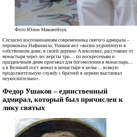
Фото Юлии Маковейчук
Согласно воспоминаниям современника святого адмирала –
иеромонаха Нафанаила, Ушаков вел «жизнь уединённую в
собственном доме, в своей деревне Алексеевке, расстояние от
монастыря через лес версты три… по воскресеньям и
праздничным дням приезжал для богомоления в монастырь…
а в Великий пост живал в монастыре в келье… всякую
продолжительную службу с братией в церкви выстаивал
неукоснительно».
Федор Ушаков – единственный
адмирал, который был причислен к
лику святых