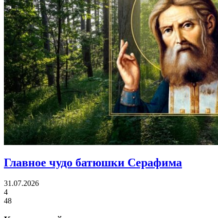
Главное чудо
батюшки Серафима
31.07.2026
4
48