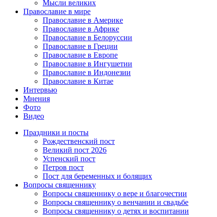
Мысли великих
Православие в мире
Православие в Америке
Православие в Африке
Православие в Белоруссии
Православие в Греции
Православие в Европе
Православие в Ингушетии
Православие в Индонезии
Православие в Китае
Интервью
Мнения
Фото
Видео
Праздники и посты
Рождественский пост
Великий пост 2026
Успенский пост
Петров пост
Пост для беременных и болящих
Вопросы священнику
Вопросы священнику о вере и благочестии
Вопросы священнику о венчании и свадьбе
Вопросы священнику о детях и воспитании