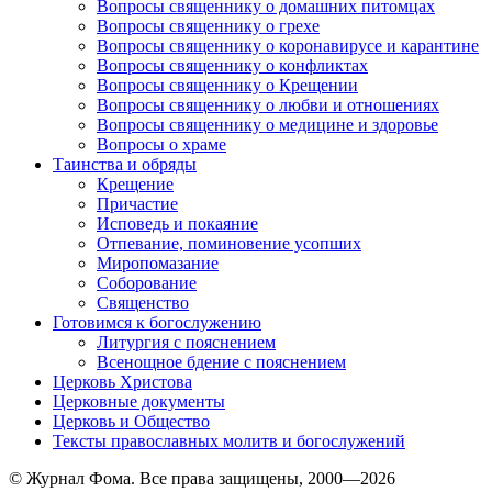
Вопросы священнику о домашних питомцах
Вопросы священнику о грехе
Вопросы священнику о коронавирусе и карантине
Вопросы священнику о конфликтах
Вопросы священнику о Крещении
Вопросы священнику о любви и отношениях
Вопросы священнику о медицине и здоровье
Вопросы о храме
Таинства и обряды
Крещение
Причастие
Исповедь и покаяние
Отпевание, поминовение усопших
Миропомазание
Соборование
Священство
Готовимся к богослужению
Литургия с пояснением
Всенощное бдение с пояснением
Церковь Христова
Церковные документы
Церковь и Общество
Тексты православных молитв и богослужений
© Журнал Фома. Все права защищены, 2000—2026