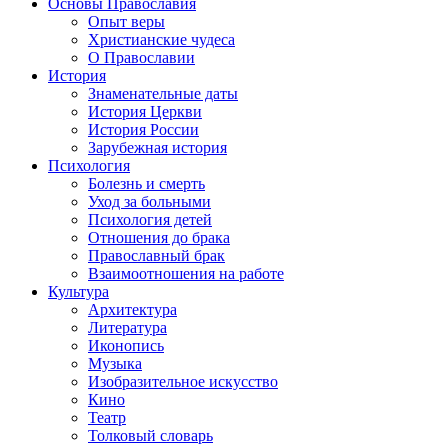
Основы Православия
Опыт веры
Христианские чудеса
О Православии
История
Знаменательные даты
История Церкви
История России
Зарубежная история
Психология
Болезнь и смерть
Уход за больными
Психология детей
Отношения до брака
Православный брак
Взаимоотношения на работе
Культура
Архитектура
Литература
Иконопись
Музыка
Изобразительное искусство
Кино
Театр
Толковый словарь