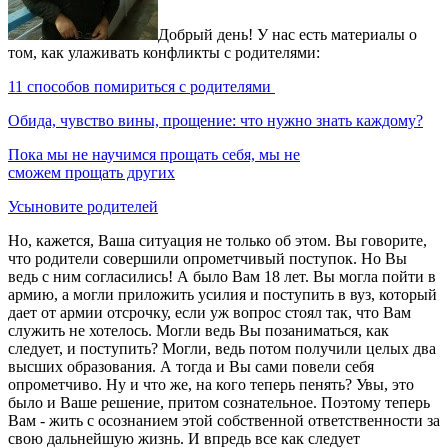
Добрый день! У нас есть материалы о
том, как улаживать конфликты с родителями:
11 способов помириться с родителями
Обида, чувство вины, прощение: что нужно знать каждому?
Пока мы не научимся прощать себя, мы не
сможем прощать других
Усыновите родителей
Но, кажется, Ваша ситуация не только об этом. Вы говорите,
что родители совершили опрометчивый поступок. Но Вы
ведь с ним согласились! А было Вам 18 лет. Вы могла пойти в
армию, а могли приложить усилия и поступить в вуз, который
дает от армии отсрочку, если уж вопрос стоял так, что Вам
служить не хотелось. Могли ведь Вы позаниматься, как
следует, и поступить? Могли, ведь потом получили целых два
высших образования. А тогда и Вы сами повели себя
опрометчиво. Ну и что же, на кого теперь пенять? Увы, это
было и Ваше решение, притом сознательное. Поэтому теперь
Вам - жить с осознанием этой собственной ответственности за
свою дальнейшую жизнь. И впредь все как следует