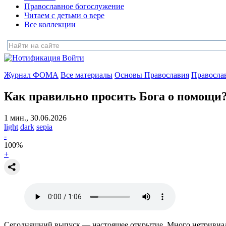
Православное богослужение
Читаем с детьми о вере
Все коллекции
Войти
Журнал ФОМА
Все материалы
Основы Православия
Правосла
Как правильно просить Бога о помощи
1 мин., 30.06.2026
light
dark
sepia
-
100
%
+
Сегодняшний выпуск — настоящее открытие. Много нетривиаль