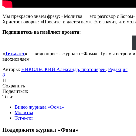
Мы прекрасно знаем фразу: «Молитва — это разговор с Богом».
Христос говорит: «Просите, и дастся вам». Это значит, что мо
Подпишитесь на плейлист проекта:
«
Тет-а-тет
»
— видеопроект журнала «Фома». Тут мы остро и ин
вдохновляем.
Авторы:
НИКОЛЬСКИЙ Александр, протоиерей
,
Редакция
8
11
Сохранить
Поделиться:
Теги:
Видео журнала «Фома»
Молитва
Тет-а-тет
Поддержите журнал «Фома»