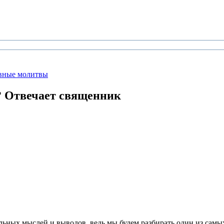
вные молитвы
?
Отвечает священник
ных мыслей и выводов, ведь мы будем разбирать один из самы