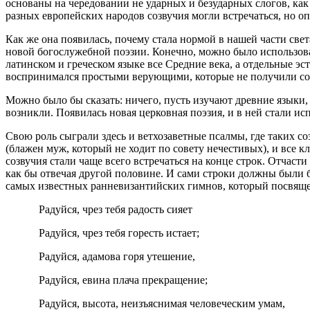
основаны на чередовании не ударных и безударных слогов, как
разных европейских народов созвучия могли встречаться, но о
Как же она появилась, почему стала нормой в нашей части свет
новой богослужебной поэзии. Конечно, можно было использова
латинском и греческом языке все Средние века, а отдельные эс
воспринимался простыми верующими, которые не получили соот
Можно было бы сказать: ничего, пусть изучают древние языки,
возникли. Появилась новая церковная поэзия, и в ней стали ис
Свою роль сыграли здесь и ветхозаветные псалмы, где таких с
(блажен муж, который не ходит по совету нечестивых), и все 
созвучия стали чаще всего встречаться на конце строк. Отчасти
как бы отвечая другой половине. И сами строки должны были б
самых известных ранневизантийских гимнов, который посвяще
Радуйся, чрез тебя радость сияет
Радуйся, чрез тебя горесть истает;
Радуйся, адамова горя утешение,
Радуйся, евина плача прекращение;
Радуйся, высота, неизъяснимая человеческим умам,