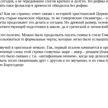
 сегодня, а не чередовании слогов кратких и долгих. Но рифмы 
пять-таки фольклор в древности обходился без рифмы.
а? Как ни странно, ответ связан с историей христианской Церкв
ть старые языческие образцы, те же гомеровские гекзаметры –
теты продолжают это делать и сегодня. Но древний размер, осно
ветствующей подготовки в школе, да и греческий и латинский 
 это полезно. Можно было продолжать писать гимны в стиле Гом
пользоваться те формальные черты, которые легко было услышать
озвучий в оригинале немало. Так, первый псалом начинается в о
ключевые слова этой строки созвучны: ашре – ашер – решаим (бл
 это было связано с т.н. «антифонным пением», когда хор делилс
ыть тесно связанными друг с другом и по звучанию, и по смыслу
н Борогодице: