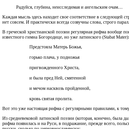
Радуйся, глубина, неисследимая и ангельским очам…
Каждая мысль здесь находит свое соответствие в следующей стро
нет совсем. И практически всегда созвучны слова, строго пара
В греческой христианской поэзии регулярная рифма вообще поя
известного гимна Богородице, но уже латинского (
Stabat
Mater
)
Предстояла Матерь Божья,
горько плача, у подножья
пригвожденного Христа,
и была пред Ней, смятенной
и мечом насквозь пройденной,
кровь святая пролита.
Вот это уже настоящая рифма с регулярными правилами, к тому 
Из средневековой латинской поэзии (которая, конечно, была д
рифма появилась и на Руси, в подражание, прежде всего, поль
русски, сколько по-церковнославянски: