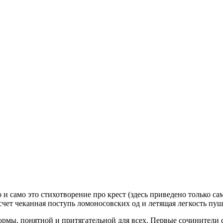
 и само это стихотворение про крест (здесь приведено только са
чет чеканная поступь ломоносовских од и летящая легкость пушк
ормы, понятной и притягательной для всех. Первые сочинители с