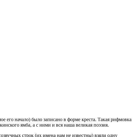
мое его начало) было записано в форме креста. Такая рифмовка
инского ямба, а с ними и вся наша великая поэзия.
озвучных строк (их имена нам не известны) взяли одну