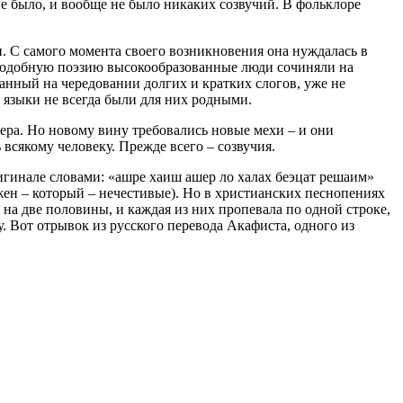
не было, и вообще не было никаких созвучий. В фольклоре
и. С самого момента своего возникновения она нуждалась в
 подобную поэзию высокообразованные люди сочиняли на
ванный на чередовании долгих и кратких слогов, уже не
языки не всегда были для них родными.
ера. Но новому вину требовались новые мехи – и они
 всякому человеку. Прежде всего – созвучия.
ригинале словами: «ашре хаиш ашер ло халах беэцат решаим»
ажен – который – нечестивые). Но в христианских песнопениях
я на две половины, и каждая из них пропевала по одной строке,
. Вот отрывок из русского перевода Акафиста, одного из