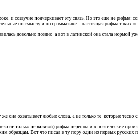
ке, и созвучие подчеркивает эту связь. Но это еще не рифма: созв
ллельные по смыслу и по грамматике – настоящая рифма таких ог
вилась довольно поздно, а вот в латинской она стала нормой уж
:
же она охватывает любые слова, а не только те, которые тесно с
алеко не только церковной) рифма перешла и в поэтические про
ским образцам. Вот что писал в ту пору один из первых русски