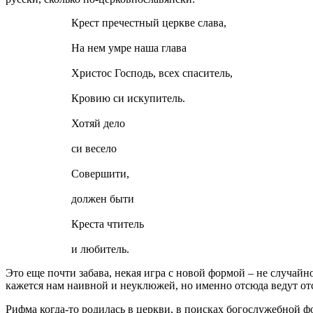
Крест пречестный церкве слава,
На нем умре наша глава
Христос Господь, всех спаситель,
Кровию си искупитель.
Хотяй дело
си весело
Совершити,
должен быти
Креста чтитель
и любитель.
Это еще почти забава, некая игра с новой формой – не случайно
кажется нам наивной и неуклюжей, но именно отсюда ведут отс
Рифма когда-то родилась в церкви, в поисках богослужебной ф