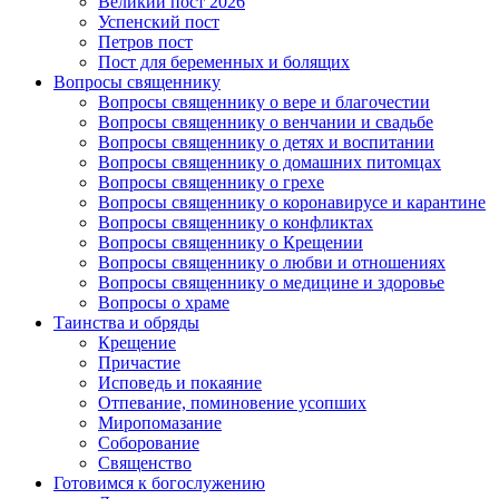
Великий пост 2026
Успенский пост
Петров пост
Пост для беременных и болящих
Вопросы священнику
Вопросы священнику о вере и благочестии
Вопросы священнику о венчании и свадьбе
Вопросы священнику о детях и воспитании
Вопросы священнику о домашних питомцах
Вопросы священнику о грехе
Вопросы священнику о коронавирусе и карантине
Вопросы священнику о конфликтах
Вопросы священнику о Крещении
Вопросы священнику о любви и отношениях
Вопросы священнику о медицине и здоровье
Вопросы о храме
Таинства и обряды
Крещение
Причастие
Исповедь и покаяние
Отпевание, поминовение усопших
Миропомазание
Соборование
Священство
Готовимся к богослужению