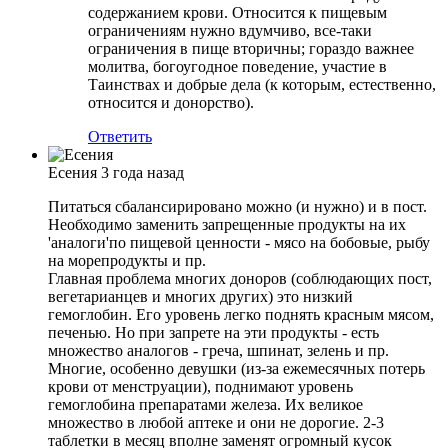
содержанием крови. Относится к пищевым
ограничениям нужно вдумчиво, все-таки
ограничения в пище вторичны; гораздо важнее
молитва, богоугодное поведение, участие в
Таинствах и добрые дела (к которым, естественно,
относится и донорство).
Ответить
Есения
3 года назад
Питаться сбалансирировано можно (и нужно) и в пост.
Необходимо заменить запрещенные продукты на их
'аналоги'по пищевой ценности - мясо на бобовые, рыбу
на морепродукты и пр.
Главная проблема многих доноров (соблюдающих пост,
вегетарианцев и многих других) это низкий
гемоглобин. Его уровень легко поднять красным мясом,
печенью. Но при запрете на эти продукты - есть
множество аналогов - греча, шпинат, зелень и пр.
Многие, особенно девушки (из-за ежемесячных потерь
крови от менструации), поднимают уровень
гемоглобина препаратами железа. Их великое
множество в любой аптеке и они не дорогие. 2-3
таблетки в месяц вполне заменят огромный кусок