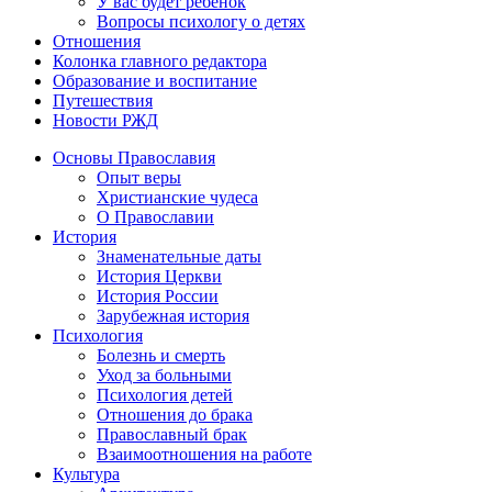
У вас будет ребенок
Вопросы психологу о детях
Отношения
Колонка главного редактора
Образование и воспитание
Путешествия
Новости РЖД
Основы Православия
Опыт веры
Христианские чудеса
О Православии
История
Знаменательные даты
История Церкви
История России
Зарубежная история
Психология
Болезнь и смерть
Уход за больными
Психология детей
Отношения до брака
Православный брак
Взаимоотношения на работе
Культура