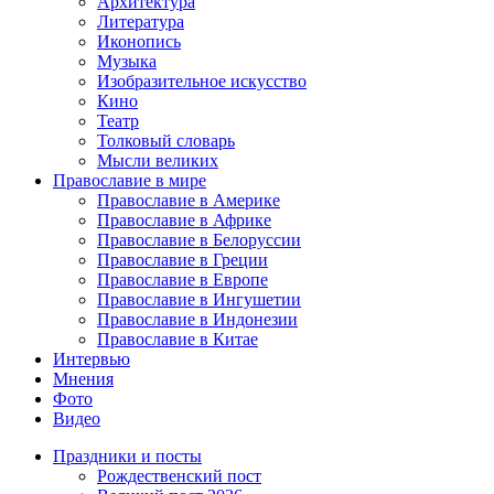
Архитектура
Литература
Иконопись
Музыка
Изобразительное искусство
Кино
Театр
Толковый словарь
Мысли великих
Православие в мире
Православие в Америке
Православие в Африке
Православие в Белоруссии
Православие в Греции
Православие в Европе
Православие в Ингушетии
Православие в Индонезии
Православие в Китае
Интервью
Мнения
Фото
Видео
Праздники и посты
Рождественский пост