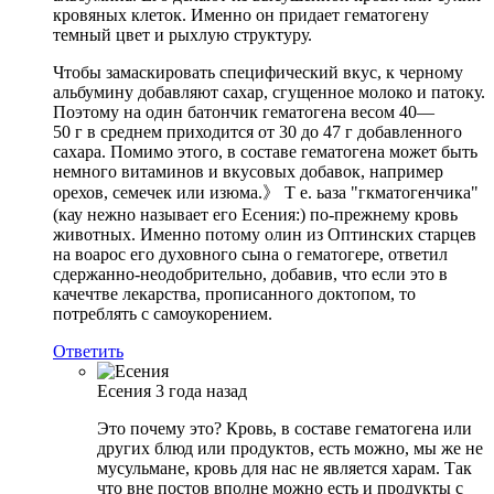
кровяных клеток. Именно он придает гематогену
темный цвет и рыхлую структуру.
Чтобы замаскировать специфический вкус, к черному
альбумину добавляют сахар, сгущенное молоко и патоку.
Поэтому на один батончик гематогена весом 40—
50 г в среднем приходится от 30 до 47 г добавленного
сахара. Помимо этого, в составе гематогена может быть
немного витаминов и вкусовых добавок, например
орехов, семечек или изюма.》 Т е. ьаза "гкматогенчика"
(кау нежно называет его Есения:) по-прежнему кровь
животных. Именно потому олин из Оптинских старцев
на воарос его духовного сына о гематогере, ответил
сдержанно-неодобрительно, добавив, что если это в
качечтве лекарства, прописанного доктопом, то
потреблять с самоукорением.
Ответить
Есения
3 года назад
Это почему это? Кровь, в составе гематогена или
других блюд или продуктов, есть можно, мы же не
мусульмане, кровь для нас не является харам. Так
что вне постов вполне можно есть и продукты с