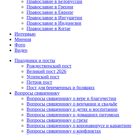
Православие в Белоруссии
Православие в Греции
Православие в Европе
Православие в Ингушетии
Православие в Индонезии
Православие в Китае
Интервью
Мнения
Фото
Видео
Праздники и посты
Рождественский пост
Великий пост 2026
Успенский пост
Петров пост
Пост для беременных и болящих
Вопросы священнику
Вопросы священнику о вере и благочестии
Вопросы священнику о венчании и свадьбе
Вопросы священнику о детях и воспитании
Вопросы священнику о домашних питомцах
Вопросы священнику о грехе
Вопросы священнику о коронавирусе и карантине
Вопросы священнику о конфликтах