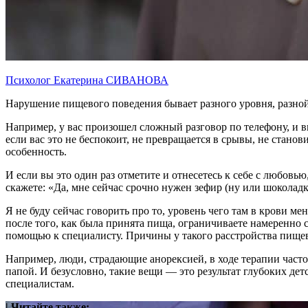
Психолог Екатерина СИВАНОВА
Нарушение пищевого поведения бывает разного уровня, разной 
Например, у вас произошел сложный разговор по телефону, и в
если вас это не беспокоит, не превращается в срывы, не станов
особенность.
И если вы это один раз отметите и отнесетесь к себе с любовью
скажете: «Да, мне сейчас срочно нужен зефир (ну или шоколадка
Я не буду сейчас говорить про то, уровень чего там в крови ме
после того, как была принята пища, ограничиваете намеренно 
помощью к специалисту. Причины у такого расстройства пище
Например, люди, страдающие анорексией, в ходе терапии часто
папой. И безусловно, такие вещи — это результат глубоких дет
специалистам.
| Читайте также: