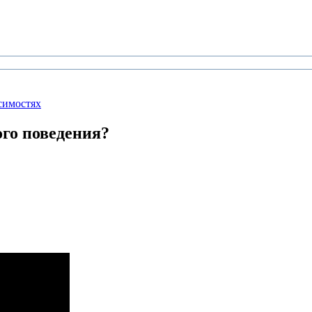
симостях
ого поведения?