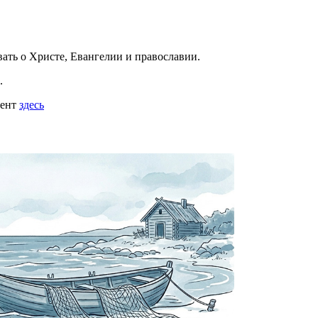
вать
о Христе, Евангелии и православии
.
.
мент
здесь