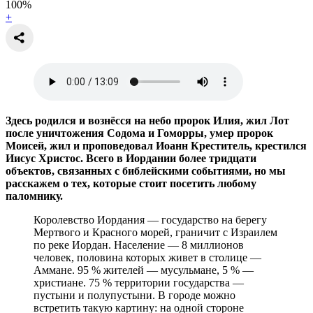
100
%
+
Здесь родился и вознёсся на небо пророк Илия, жил Лот
после уничтожения Содома и Гоморры, умер пророк
Моисей, жил и проповедовал Иоанн Креститель, крестился
Иисус Христос. Всего в Иордании более тридцати
объектов, связанных с библейскими событиями, но мы
расскажем о тех, которые стоит посетить любому
паломнику.
Королевство Иордания — государство на берегу
Мертвого и Красного морей, граничит с Израилем
по реке Иордан. Население — 8 миллионов
человек, половина которых живет в столице —
Аммане. 95 % жителей — мусульмане, 5 % —
христиане. 75 % территории государства —
пустыни и полупустыни. В городе можно
встретить такую картину: на одной стороне