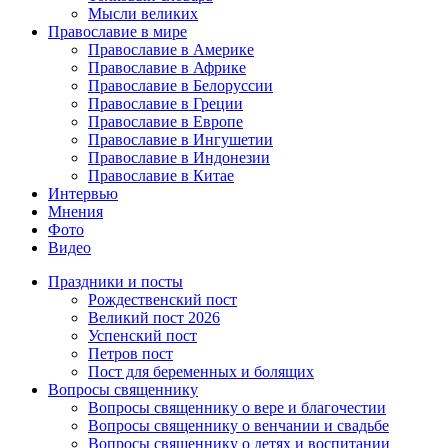
Мысли великих
Православие в мире
Православие в Америке
Православие в Африке
Православие в Белоруссии
Православие в Греции
Православие в Европе
Православие в Ингушетии
Православие в Индонезии
Православие в Китае
Интервью
Мнения
Фото
Видео
Праздники и посты
Рождественский пост
Великий пост 2026
Успенский пост
Петров пост
Пост для беременных и болящих
Вопросы священнику
Вопросы священнику о вере и благочестии
Вопросы священнику о венчании и свадьбе
Вопросы священнику о детях и воспитании