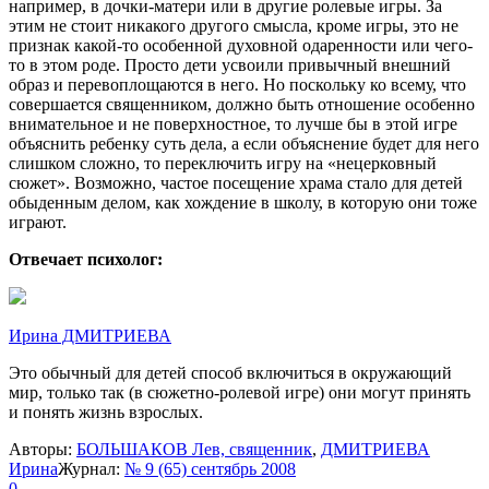
например, в дочки-матери или в другие ролевые игры. За
этим не стоит никакого другого смысла, кроме игры, это не
признак какой-то особенной духовной одаренности или чего-
то в этом роде. Просто дети усвоили привычный внешний
образ и перевоплощаются в него. Но поскольку ко всему, что
совершается священником, должно быть отношение особенно
внимательное и не поверхностное, то лучше бы в этой игре
объяснить ребенку суть дела, а если объяснение будет для него
слишком сложно, то переключить игру на «нецерковный
сюжет». Возможно, частое посещение храма стало для детей
обыденным делом, как хождение в школу, в которую они тоже
играют.
Отвечает психолог:
Ирина ДМИТРИЕВА
Это обычный для детей способ включиться в окружающий
мир, только так (в сюжетно-ролевой игре) они могут принять
и понять жизнь взрослых.
Авторы:
БОЛЬШАКОВ Лев, священник
,
ДМИТРИЕВА
Ирина
Журнал:
№ 9 (65) сентябрь 2008
0