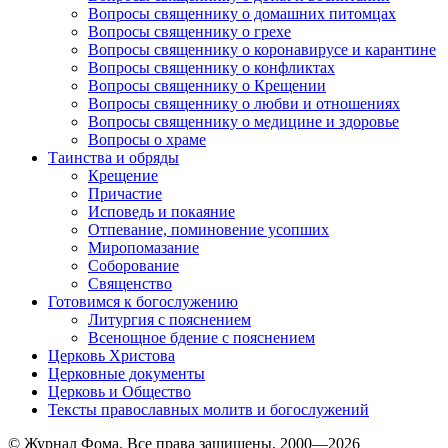
Вопросы священнику о домашних питомцах
Вопросы священнику о грехе
Вопросы священнику о коронавирусе и карантине
Вопросы священнику о конфликтах
Вопросы священнику о Крещении
Вопросы священнику о любви и отношениях
Вопросы священнику о медицине и здоровье
Вопросы о храме
Таинства и обряды
Крещение
Причастие
Исповедь и покаяние
Отпевание, поминовение усопших
Миропомазание
Соборование
Священство
Готовимся к богослужению
Литургия с пояснением
Всенощное бдение с пояснением
Церковь Христова
Церковные документы
Церковь и Общество
Тексты православных молитв и богослужений
© Журнал Фома. Все права защищены, 2000—2026