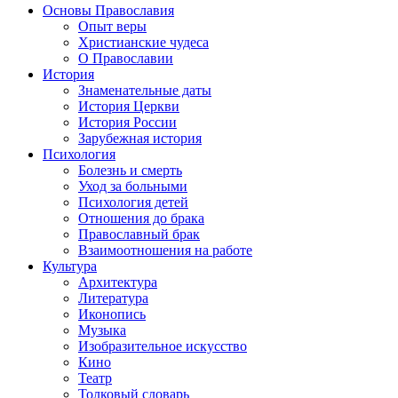
Основы Православия
Опыт веры
Христианские чудеса
О Православии
История
Знаменательные даты
История Церкви
История России
Зарубежная история
Психология
Болезнь и смерть
Уход за больными
Психология детей
Отношения до брака
Православный брак
Взаимоотношения на работе
Культура
Архитектура
Литература
Иконопись
Музыка
Изобразительное искусство
Кино
Театр
Толковый словарь