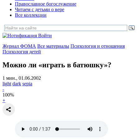
Православное богослужение
Читаем с детьми о вере
Все коллекции
Войти
Журнал ФОМА
Все материалы
Психология и отношения
Психология детей
Можно ли «играть в батюшку»?
1 мин., 01.06.2002
light
dark
sepia
-
100
%
+