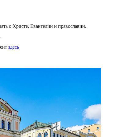
вать
о Христе, Евангелии и православии
.
.
мент
здесь