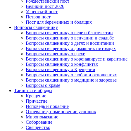
Рождественский пост
Великий пост 2026
Успенский пост
Петров пост
Пост для беременных и болящих
Вопросы священнику
Вопросы священнику о вере и благочестии
Вопросы священнику о венчании и свадьбе
Вопросы священнику о детях и воспитании
Вопросы священнику о домашних питомцах
Вопросы священнику о грехе
Вопросы священнику о коронавирусе и карантине
Вопросы священнику о конфликтах
Вопросы священнику о Крещении
Вопросы священнику о любви и отношениях
Вопросы священнику о медицине и здоровье
Вопросы о храме
Таинства и обряды
Крещение
Причастие
Исповедь и покаяние
Отпевание, поминовение усопших
Миропомазание
Соборование
Священство