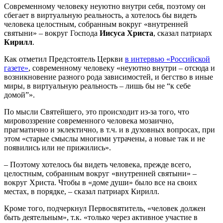
Современному человеку неуютно внутри себя, поэтому он
сбегает в виртуальную реальность, а хотелось бы видеть
человека целостным, собранным вокруг «внутренней
святыни» – вокруг Господа
Иисуса Христа
, сказал патриарх
Кирилл
.
Как отметил Предстоятель Церкви
в интервью «Российской
газете»
, современному человеку «неуютно внутри – отсюда и
возникновение разного рода зависимостей, и бегство в иные
миры, в виртуальную реальность – лишь бы не “к себе
домой”».
По мысли Святейшего, это происходит из-за того, что
мировоззрение современного человека мозаично,
прагматично и эклектично, в т.ч. и в духовных вопросах, при
этом «старые смыслы многими утрачены, а новые так и не
появились или не прижились».
– Поэтому хотелось бы видеть человека, прежде всего,
целостным, собранным вокруг «внутренней святыни» –
вокруг Христа. Чтобы в «доме души» было все на своих
местах, в порядке, – сказал патриарх Кирилл.
Кроме того, подчеркнул Первосвятитель, «человек должен
быть деятельным», т.к. «только через активное участие в