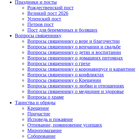
Праздники и посты
Рождественский пост
Великий пост 2026
Успенский пост
Петров пост
Пост для беременных и болящих
Вопросы священнику
Вопросы священнику о вере и благочестии
Вопросы священнику о венчании и свадьбе
Вопросы священнику о детях и воспитании
Вопросы священнику о домашних питомцах
Вопросы священнику о грехе
Вопросы священнику о коронавирусе и карантине
Вопросы священнику о конфликтах
Вопросы священнику о Крещении
Вопросы священнику о любви и отношениях
Вопросы священнику о медицине и здоровье
Вопросы о храме
Таинства и обряды
Крещение
Причастие
Исповедь и покаяние
Отпевание, поминовение усопших
Миропомазание
Соборование