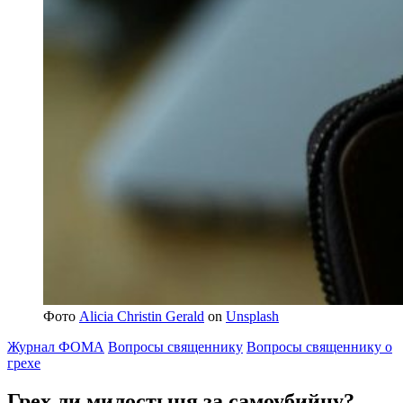
Фото
Alicia Christin Gerald
on
Unsplash
Журнал ФОМА
Вопросы священнику
Вопросы священнику о
грехе
Грех ли
милостыня за самоубийцу?