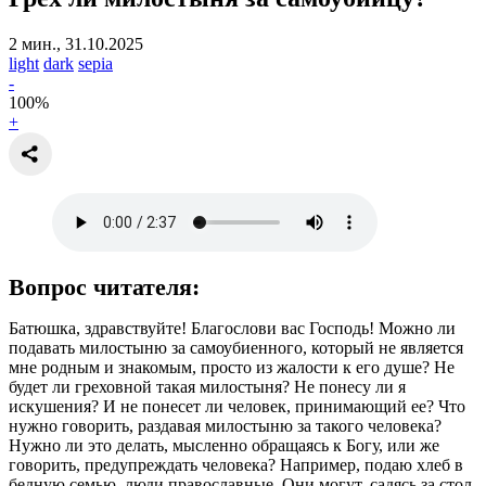
2 мин., 31.10.2025
light
dark
sepia
-
100
%
+
Вопрос читателя:
Батюшка, здравствуйте! Благослови вас Господь! Можно ли
подавать милостыню за самоубиенного, который не является
мне родным и знакомым, просто из жалости к его душе? Не
будет ли греховной такая милостыня? Не понесу ли я
искушения? И не понесет ли человек, принимающий ее? Что
нужно говорить, раздавая милостыню за такого человека?
Нужно ли это делать, мысленно обращаясь к Богу, или же
говорить, предупреждать человека? Например, подаю хлеб в
бедную семью, люди православные. Они могут, садясь за стол,