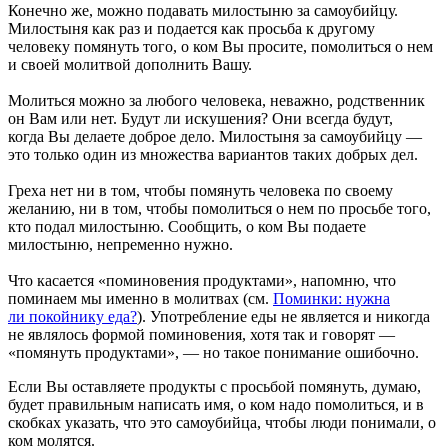
Конечно же, можно подавать милостыню за самоубийцу.
Милостыня как раз и подается как просьба к другому
человеку помянуть того, о ком Вы просите, помолиться о нем
и своей молитвой дополнить Вашу.
Молиться можно за любого человека, неважно, родственник
он Вам или нет. Будут ли искушения? Они всегда будут,
когда Вы делаете доброе дело. Милостыня за самоубийцу —
это только один из множества вариантов таких добрых дел.
Греха нет ни в том, чтобы помянуть человека по своему
желанию, ни в том, чтобы помолиться о нем по просьбе того,
кто подал милостыню. Сообщить, о ком Вы подаете
милостыню, непременно нужно.
Что касается «поминовения продуктами», напомню, что
поминаем мы именно в молитвах (см.
Поминки: нужна
ли покойнику еда?
). Употребление еды не является и никогда
не являлось формой поминовения, хотя так и говорят —
«помянуть продуктами», — но такое понимание ошибочно.
Если Вы оставляете продукты с просьбой помянуть, думаю,
будет правильным написать имя, о ком надо помолиться, и в
скобках указать, что это самоубийца, чтобы люди понимали, о
ком молятся.