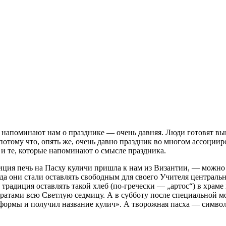
 напоминают нам о празднике — очень давняя. Люди готовят выпе
потому что, опять же, очень давно праздник во многом ассоциир
 и те, которые напоминают о смысле праздника.
диция печь на Пасху куличи пришла к нам из Византии, — можн
гда они стали оставлять свободным для своего Учителя центральн
 традиция оставлять такой хлеб (по-гречески — „артос“) в храм
вратами всю Светлую седмицу. А в субботу после специальной 
ей формы и получил название кулич». А творожная пасха — симв