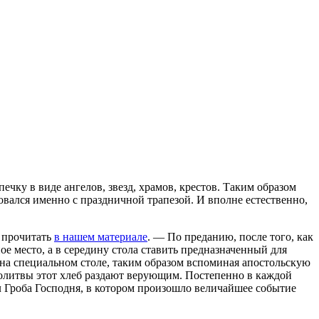
чку в виде ангелов, звезд, храмов, крестов. Таким образом
овался именно с праздничной трапезой. И вполне естественно,
о прочитать
в нашем материале
. — По преданию, после того, как
ое место, а в середину стола ставить предназначенный для
е на специальном столе, таким образом вспоминая апостольскую
молитвы этот хлеб раздают верующим. Постепенно в каждой
ол Гроба Господня, в котором произошло величайшее событие